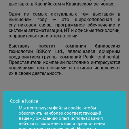
выставка в Каспийском и Кавказском регионах.
Одни из самых актуальных тем выставки в
ныншенем году — это широкополосная и
спутниковая связь, программное обечпечение и
системы автоматизации, ИТ и офисные технологии,
э-правительство и э-технологии.
Выставку посетит компания банковских
технологий BSKom Ltd., являющаяся дочерним
предприятием группы компаний Penki kontinentai.
Представители компании постоянно интересуются
новейшими технологиями и активно используют
их в своей деятельности.
Появились вопросы?
Cookie Notice
Свяжитесь с нами
Мы используем файлы cookie, чтобы
обеспечить наиболее соответствующий
вашему ожиданию опыт использования
веб-сайта, запомнить ваши предпочтения
для повторных посещений. Нажимая