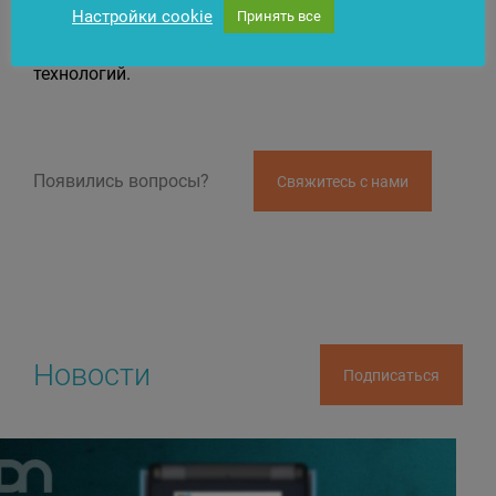
остались в ней работать. Таким образом, BS/2
Настройки cookie
Принять все
поддерживает не только собственный рост, но и
динамичное совершенствование сферы высоких
технологий.
Появились вопросы?
Свяжитесь с нами
Новости
Подписаться