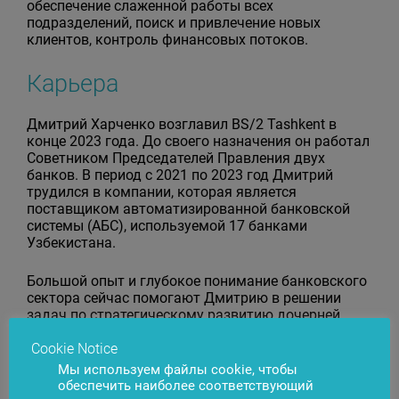
обеспечение слаженной работы всех
подразделений, поиск и привлечение новых
клиентов, контроль финансовых потоков.
Карьера
Дмитрий Харченко возглавил BS/2 Tashkent в
конце 2023 года. До своего назначения он работал
Советником Председателей Правления двух
банков. В период с 2021 по 2023 год Дмитрий
трудился в компании, которая является
поставщиком автоматизированной банковской
системы (АБС), используемой 17 банками
Узбекистана.
Большой опыт и глубокое понимание банковского
сектора сейчас помогают Дмитрию в решении
задач по стратегическому развитию дочерней
компании BS/2 Tashkent.
Cookie Notice
Мы используем файлы cookie, чтобы
Вне работы Дмитрий ценит время, проведенное с
обеспечить наиболее соответствующий
семьей, и активно занимается спортом. Одним из