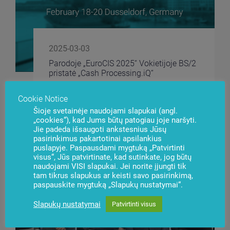
2025-03-03
Parodoje „EuroCIS 2025“ Vokietijoje BS/2
pristatė „Cash Processing.iQ“
Cookie Notice
Šioje svetainėje naudojami slapukai (angl.
„cookies“), kad Jums būtų patogiau joje naršyti.
Jie padeda išsaugoti ankstesnius Jūsų
pasirinkimus pakartotinai apsilankius
puslapyje. Paspausdami mygtuką „Patvirtinti
visus“, Jūs patvirtinate, kad sutinkate, jog būtų
naudojami VISI slapukai. Jei norite įjungti tik
tam tikrus slapukus ar keisti savo pasirinkimą,
paspauskite mygtuką „Slapukų nustatymai“.
Slapukų nustatymai
Patvirtinti visus