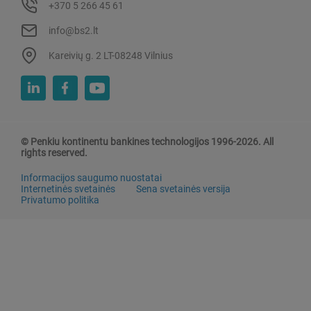
+370 5 266 45 61
info@bs2.lt
Kareivių g. 2 LT-08248 Vilnius
© Penkiu kontinentu bankines technologijos 1996-2026. All
rights reserved.
Informacijos saugumo nuostatai
Internetinės svetainės
Sena svetainės versija
Privatumo politika