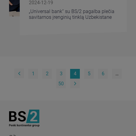
2024-12-19
„Universal bank“ su BS/2 pagalba plečia
savitarnos įrenginių tinklą Uzbekistane
1
2
3
4
5
6
…
50