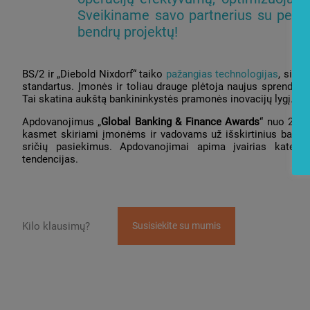
Sveikiname savo partnerius su pelny
bendrų projektų!
BS/2 ir „Diebold Nixdorf“ taiko
pažangias technologijas
, siekd
standartus. Įmonės ir toliau drauge plėtoja naujus sprendimu
Tai skatina aukštą bankininkystės pramonės inovacijų lygį.
Apdovanojimus „
Global Banking & Finance Awards
“ nuo 2011
kasmet skiriami įmonėms ir vadovams už išskirtinius bankin
sričių pasiekimus. Apdovanojimai apima įvairias kategori
tendencijas.
Kilo klausimų?
Susisiekite su mumis