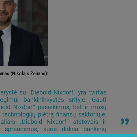
inas (Nikolajs Želnins):
rystė su „Diebold Nixdorf“ yra tvirtas
egimui bankininkystės srityje. Gauti
ebold Nixdorf“ pasiekimus, bet ir mūsų
 technologijų plėtrą finansų sektoriuje,
aliais „Diebold Nixdorf“ atstovais ir
s sprendimus, kurie didina bankinių
slo procesus ir gerina klientų patirtį.