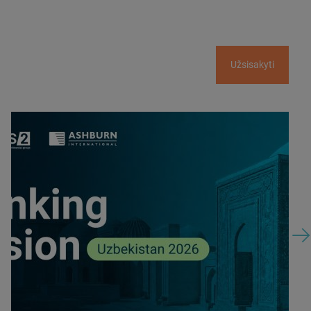
Užsisakyti