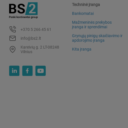
Techninė įranga
Bankomatai
Mažmeninės prekybos
įranga ir sprendimai
+370 5 266 45 61
Grynųjų pinigų skaičiavimo ir
info@bs2.lt
apdorojimo įranga
Kareivių g. 2 LT-08248
Kita įranga
Vilnius