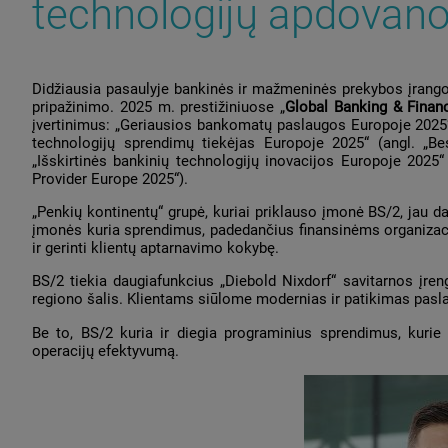
technologijų apdovan
Didžiausia pasaulyje bankinės ir mažmeninės prekybos įrangos
pripažinimo. 2025 m. prestižiniuose „
Global Banking & Fina
įvertinimus: „Geriausios bankomatų paslaugos Europoje 2025“
technologijų sprendimų tiekėjas Europoje 2025“ (angl. „B
„Išskirtinės bankinių technologijų inovacijos Europoje 2025
Provider Europe 2025“).
„Penkių kontinentų“ grupė, kuriai priklauso įmonė BS/2, jau da
įmonės kuria sprendimus, padedančius finansinėms organizac
ir gerinti klientų aptarnavimo kokybę.
BS/2 tiekia daugiafunkcius „Diebold Nixdorf“ savitarnos įreng
regiono šalis. Klientams siūlome modernias ir patikimas pasla
Be to, BS/2 kuria ir diegia programinius sprendimus, kurie 
operacijų efektyvumą.