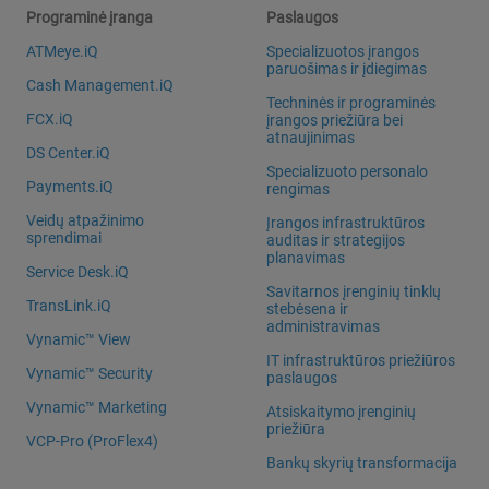
Programinė įranga
Paslaugos
ATMeye.iQ
Specializuotos įrangos
paruošimas ir įdiegimas
Cash Management.iQ
Techninės ir programinės
FCX.iQ
įrangos priežiūra bei
atnaujinimas
DS Center.iQ
Specializuoto personalo
Payments.iQ
rengimas
Veidų atpažinimo
Įrangos infrastruktūros
sprendimai
auditas ir strategijos
planavimas
Service Desk.iQ
Savitarnos įrenginių tinklų
TransLink.iQ
stebėsena ir
administravimas
Vynamic™ View
IT infrastruktūros priežiūros
Vynamic™ Security
paslaugos
Vynamic™ Marketing
Atsiskaitymo įrenginių
priežiūra
VCP-Pro (ProFlex4)
Bankų skyrių transformacija