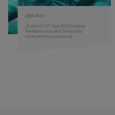
2026-06-10
„FusionAI.iQ“: kaip BS/2 padeda
bankams išnaudoti žinias kaip
konkurencinį pranašumą