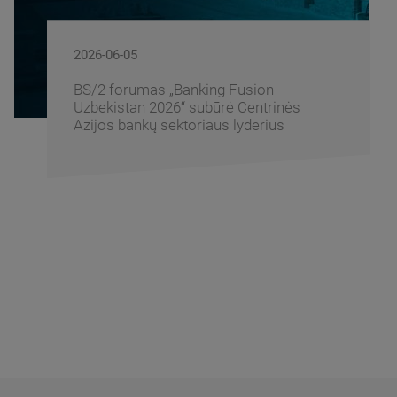
2026-06-05
BS/2 forumas „Banking Fusion
Uzbekistan 2026“ subūrė Centrinės
Azijos bankų sektoriaus lyderius