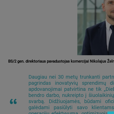
BS/2 gen. direktoriaus pavaduotojas komercijai Nikolajus Želn
Daugiau nei 30 metų trunkanti partne
pagrindas inovatyvių sprendimų di
apdovanojimai patvirtina ne tik „Di
bendro darbo, nukreipto į šiuolaikinių
svarbą. Didžiuojamės, būdami ofici
galėdami pasiūlyti savo klientam
operacijų efektyvumą, optimizuoja ver