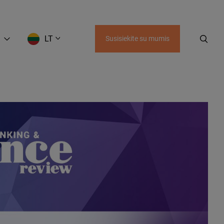
LT
Susisiekite su mumis
EN
LT
RU