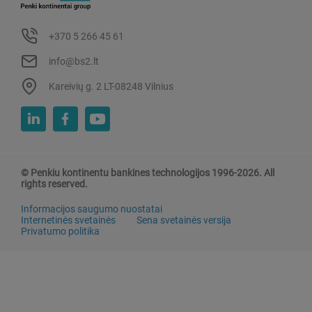
+370 5 266 45 61
info@bs2.lt
Kareivių g. 2 LT-08248 Vilnius
© Penkiu kontinentu bankines technologijos 1996-2026. All
rights reserved.
Informacijos saugumo nuostatai
Internetinės svetainės
Sena svetainės versija
Privatumo politika