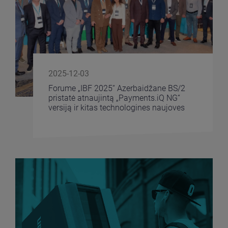
2025-12-03
Forume „IBF 2025“ Azerbaidžane BS/2
pristatė atnaujintą „Payments.iQ NG“
versiją ir kitas technologines naujoves