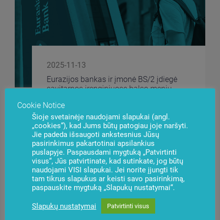
2025-11-13
Eurazijos bankas ir įmonė BS/2 įdiegė
savitarnos įrenginiuose balso meniu
Cookie Notice
Šioje svetainėje naudojami slapukai (angl.
„cookies“), kad Jums būtų patogiau joje naršyti.
Jie padeda išsaugoti ankstesnius Jūsų
pasirinkimus pakartotinai apsilankius
puslapyje. Paspausdami mygtuką „Patvirtinti
visus“, Jūs patvirtinate, kad sutinkate, jog būtų
naudojami VISI slapukai. Jei norite įjungti tik
tam tikrus slapukus ar keisti savo pasirinkimą,
paspauskite mygtuką „Slapukų nustatymai“.
Slapukų nustatymai
Patvirtinti visus