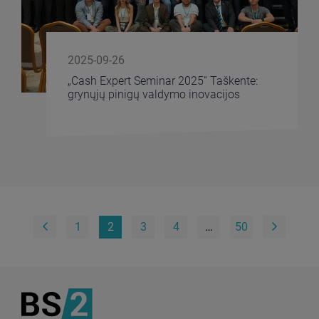
2025-09-26
„Cash Expert Seminar 2025“ Taškente:
grynųjų pinigų valdymo inovacijos
1
2
3
4
…
50