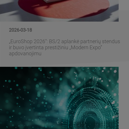
2026-03-18
„EuroShop 2026“: BS/2 aplankė partnerių stendus
ir buvo įvertinta prestižiniu „Modern Expo“
apdovanojimu