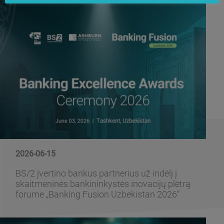
2026-06-15
BS/2 įvertino bankus partnerius už indėlį į
skaitmeninės bankininkystės inovacijų plėtrą
forume „Banking Fusion Uzbekistan 2026“