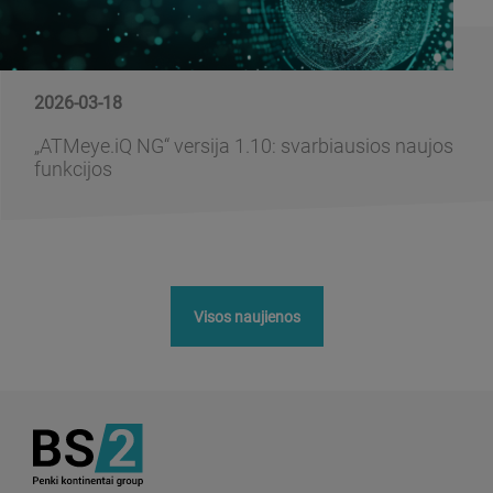
2026-03-18
„ATMeye.iQ NG“ versija 1.10: svarbiausios naujos
funkcijos
Visos naujienos