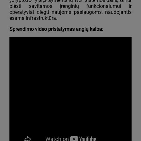
„Crypto.iQ“ yra „Payments.iQ NG“ sistemos dalis, skirta
plėsti savitarnos įrenginių funkcionalumui ir
operatyviai diegti naujoms paslaugoms, naudojantis
esama infrastruktūra.
Sprendimo video pristatymas anglų kalba: