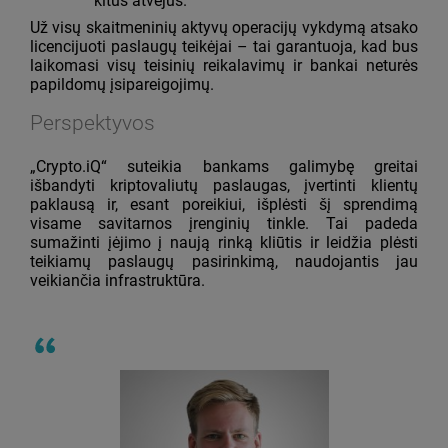
kitus atvejus.
Už visų skaitmeninių aktyvų operacijų vykdymą atsako
licencijuoti paslaugų teikėjai – tai garantuoja, kad bus
laikomasi visų teisinių reikalavimų ir bankai neturės
papildomų įsipareigojimų.
Perspektyvos
„Crypto.iQ“ suteikia bankams galimybę greitai
išbandyti kriptovaliutų paslaugas, įvertinti klientų
paklausą ir, esant poreikiui, išplėsti šį sprendimą
visame savitarnos įrenginių tinkle. Tai padeda
sumažinti įėjimo į naują rinką kliūtis ir leidžia plėsti
teikiamų paslaugų pasirinkimą, naudojantis jau
veikiančia infrastruktūra.