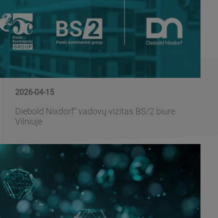
2026-04-15
Diebold Nixdorf“ vadovų vizitas BS/2 biure
Vilniuje