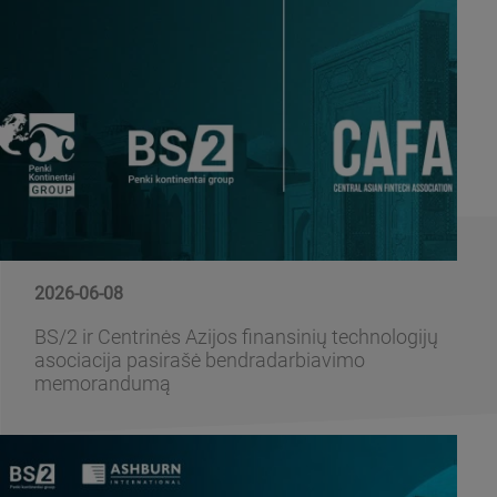
2026-06-08
BS/2 ir Centrinės Azijos finansinių technologijų
asociacija pasirašė bendradarbiavimo
memorandumą