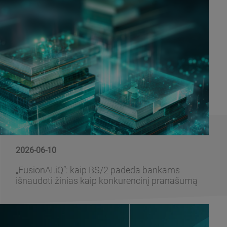
2026-06-10
„FusionAI.iQ“: kaip BS/2 padeda bankams
išnaudoti žinias kaip konkurencinį pranašumą