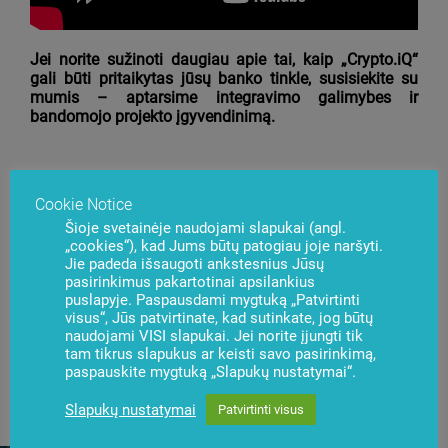
Jei norite sužinoti daugiau apie tai, kaip „Crypto.iQ“
gali būti pritaikytas jūsų banko tinkle, susisiekite su
mumis – aptarsime integravimo galimybes ir
bandomojo projekto įgyvendinimą.
Cookie Notice
Kilo klausimų?
Susisiekite su mumis
Šioje svetainėje naudojami slapukai (angl.
„cookies“), kad Jums būtų patogiau joje naršyti.
Jie padeda išsaugoti ankstesnius Jūsų
pasirinkimus pakartotinai apsilankius
puslapyje. Paspausdami mygtuką „Patvirtinti
visus“, Jūs patvirtinate, kad sutinkate, jog būtų
naudojami VISI slapukai. Jei norite įjungti tik
tam tikrus slapukus ar keisti savo pasirinkimą,
paspauskite mygtuką „Slapukų nustatymai“.
Naujienos
Užsisakyti
Slapukų nustatymai
Patvirtinti visus