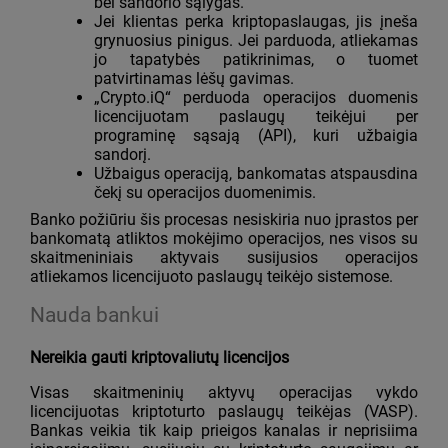
bei sandorio sąlygas.
Jei klientas perka kriptopaslaugas, jis įneša
grynuosius pinigus. Jei parduoda, atliekamas
jo tapatybės patikrinimas, o tuomet
patvirtinamas lėšų gavimas.
„Crypto.iQ“ perduoda operacijos duomenis
licencijuotam paslaugų teikėjui per
programinę sąsają (API), kuri užbaigia
sandorį.
Užbaigus operaciją, bankomatas atspausdina
čekį su operacijos duomenimis.
Banko požiūriu šis procesas nesiskiria nuo įprastos per
bankomatą atliktos mokėjimo operacijos, nes visos su
skaitmeniniais aktyvais susijusios operacijos
atliekamos licencijuoto paslaugų teikėjo sistemose.
Nauda bankui
Nereikia gauti kriptovaliutų licencijos
Visas skaitmeninių aktyvų operacijas vykdo
licencijuotas kriptoturto paslaugų teikėjas (VASP).
Bankas veikia tik kaip prieigos kanalas ir neprisiima