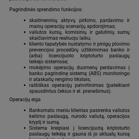
Pagrindinės sprendimo funkcijos:
skaitmeninių aktyvų pirkimo, pardavimo ir
mainų operacijų scenarijų apdorojimas;
valiutos kursų, komisinių ir galutinių sumų
skaičiavimas realiuoju laiku;
kliento tapatybės nustatymo ir pinigų plovimo
prevencijos procedūrų užtikrinimas banko ir
(arba) licencijuoto kriptoturto paslaugų
teikėjo sistemose;
mokėjimo operacijų duomenų perdavimas į
banko pagrindinę sistemą (ABS) monitoringo
ir ataskaitų rengimo tikslais;
raštiškas operacijų patvirtinimas (pateikiant
spausdintus čekius ir el. pranešimus).
Operacijų eiga
Bankomato meniu klientas pasirenka valiutos
keitimo paslaugą, nurodo valiutą, operacijos
kryptį ir sumą.
Sistema kreipiasi į licencijuotą kriptoturto
paslaugų teikėją ir gauna iš jo aktualų kursą