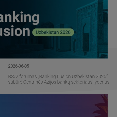
2026-06-05
BS/2 forumas „Banking Fusion Uzbekistan 2026“
subūrė Centrinės Azijos bankų sektoriaus lyderius