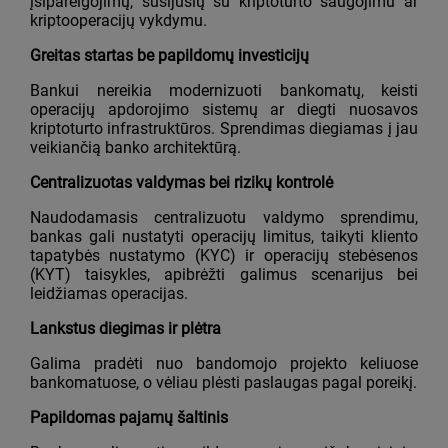
įsipareigojimų, susijusių su kriptoturto saugojimu ar
kriptooperacijų vykdymu.
Greitas startas be papildomų investicijų
Bankui nereikia modernizuoti bankomatų, keisti
operacijų apdorojimo sistemų ar diegti nuosavos
kriptoturto infrastruktūros. Sprendimas diegiamas į jau
veikiančią banko architektūrą.
Centralizuotas valdymas bei rizikų kontrolė
Naudodamasis centralizuotu valdymo sprendimu,
bankas gali nustatyti operacijų limitus, taikyti kliento
tapatybės nustatymo (KYC) ir operacijų stebėsenos
(KYT) taisykles, apibrėžti galimus scenarijus bei
leidžiamas operacijas.
Lankstus diegimas ir plėtra
Galima pradėti nuo bandomojo projekto keliuose
bankomatuose, o vėliau plėsti paslaugas pagal poreikį.
Papildomas pajamų šaltinis