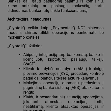
Bankas gali gauti papildomų pajamų iš komisinių,
kurso antkainių ar paslaugų mokesčių, kartu
didindamas bankomatų tinklo funkcionalumą.
Architektūra ir saugumas
„Crypto.iQ veikia kaip „Payments.iQ NG“ sistemos
modulis, skirtas atlikti operacijoms bankomate be
mokėjimo kortelės.
„Crypto.iQ“ užtikrina:
Abipusę integraciją tarp bankomatų, banko ir
licencijuotų kriptoturto paslaugų teikėjų
(VASP);
Kliento tapatybės nustatymo (AML) ir pinigų
plovimo prevencijos (KYC) procedūrų kontrolę
pagal galiojančius teisės aktų reikalavimus;
Mokėjimo operacijų duomenų perdavimą į
pagrindinę banko sistemą (ABS) ataskaitoms
rengti;
Klaidų ir nestandartinių situacijų apdorojimą,
įskaitant atmestas operacijas, limitų
neatitikimą, kliento atšauktas operacijas ir