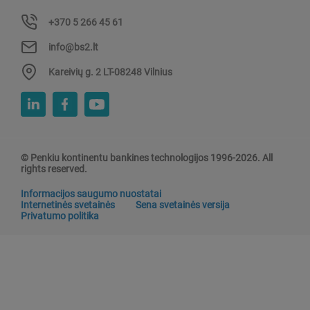
+370 5 266 45 61
info@bs2.lt
Kareivių g. 2 LT-08248 Vilnius
© Penkiu kontinentu bankines technologijos 1996-2026. All
rights reserved.
Informacijos saugumo nuostatai
Internetinės svetainės
Sena svetainės versija
Privatumo politika