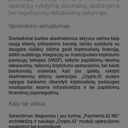
operacijų vykdymą, duomenų apdorojimą
bei reguliacinių reikalavimų laikymąsi.
Sprendimo aktualumas
Šiuolaikiniai bankai skaitmeninius aktyvus vertina kaip
naują klientų pritraukimo kanalą, tačiau susiduria su
daugybe iššūkių: būtina gauti kriptovaliutų licenciją,
atlikti sudėtingą integraciją su licencijuotais kriptoturto
paslaugų teikėjais (VASP), laikytis papildomų teisinių
reikalavimų, taikomų kriptoturto operacijoms, bei keisti
bankomatų sistemas, kad jos galėtų vykdyti
skaitmeninių aktyvų operacijas. „Crypto.iQ sudaro
sąlygas bankams išbandyti kriptovaliutų paslaugas
naudojantis esama infrastruktūra ir be papildomų
finansinių įsipareigojimų.
Kaip tai veikia
Sprendimas diegiamas į jau turimą „Payments.iQ NG“
architektūrą ir naudoja „Crypto.iQ“ modulį operacijoms
paskirstyti bei kontroliuoti.