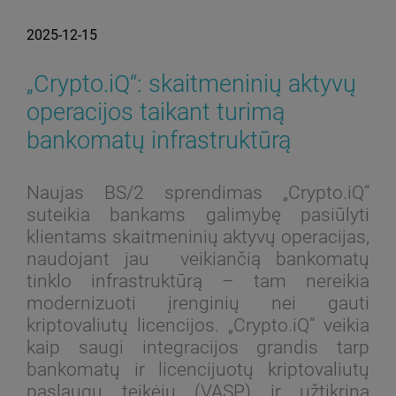
2025-12-15
„Crypto.iQ“: skaitmeninių aktyvų
operacijos taikant turimą
bankomatų infrastruktūrą
Naujas BS/2 sprendimas „Crypto.iQ“
suteikia bankams galimybę pasiūlyti
klientams skaitmeninių aktyvų operacijas,
naudojant jau veikiančią bankomatų
tinklo infrastruktūrą – tam nereikia
modernizuoti įrenginių nei gauti
kriptovaliutų licencijos. „Crypto.iQ“ veikia
kaip saugi integracijos grandis tarp
bankomatų ir licencijuotų kriptovaliutų
paslaugų teikėjų (VASP) ir užtikrina