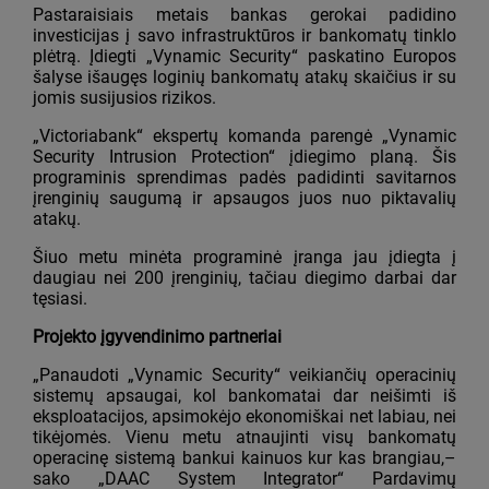
Pastaraisiais metais bankas gerokai padidino
investicijas į savo infrastruktūros ir bankomatų tinklo
plėtrą. Įdiegti „Vynamic Security“ paskatino Europos
šalyse išaugęs loginių bankomatų atakų skaičius ir su
jomis susijusios rizikos.
„Victoriabank“ ekspertų komanda parengė „Vynamic
Security Intrusion Protection“ įdiegimo planą. Šis
programinis sprendimas padės padidinti savitarnos
įrenginių saugumą ir apsaugos juos nuo piktavalių
atakų.
Šiuo metu minėta programinė įranga jau įdiegta į
daugiau nei 200 įrenginių, tačiau diegimo darbai dar
tęsiasi.
Projekto įgyvendinimo partneriai
„Panaudoti „Vynamic Security“ veikiančių operacinių
sistemų apsaugai, kol bankomatai dar neišimti iš
eksploatacijos, apsimokėjo ekonomiškai net labiau, nei
tikėjomės. Vienu metu atnaujinti visų bankomatų
operacinę sistemą bankui kainuos kur kas brangiau,–
sako „DAAC System Integrator“ Pardavimų