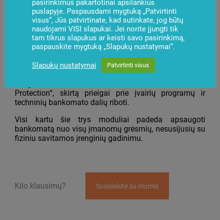
patikrintoms programoms, atitinkančioms nustatytas
pasirinkimus pakartotinai apsilankius
puslapyje. Paspausdami mygtuką „Patvirtinti
taisykles.
visus“, Jūs patvirtinate, kad sutinkate, jog būtų
„Intrusion Protection“ gali veikti autonomiškai arba
naudojami VISI slapukai. Jei norite įjungti tik
tam tikrus slapukus ar keisti savo pasirinkimą,
kaip „Vynamic Security“ sistemos, užtikrinančios
paspauskite mygtuką „Slapukų nustatymai“.
apsaugą nuo loginių ir fizinių atakų, dalis.
Be to, „Vynamic Security“ turi modulį „Hard Disk
Slapukų nustatymai
Patvirtinti visus
Encryption“, skirtą savitarnos įrenginiuose
saugomiems duomenims šifruoti, ir „Access
Protection“, skirtą prieigai prie įvairių programų ir
techninių bankomato dalių riboti.
Visi kartu šie trys moduliai padeda apsaugoti
bankomatą nuo visų įmanomų grėsmių, nesusijusių su
fiziniu savitarnos įrenginių gadinimu.
Kilo klausimų?
Susisiekite su mumis