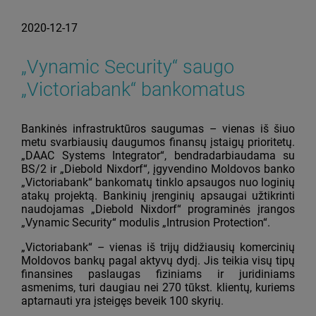
2020-12-17
„Vynamic Security“ saugo
„Victoriabank“ bankomatus
Bankinės infrastruktūros saugumas – vienas iš šiuo
metu svarbiausių daugumos finansų įstaigų prioritetų.
„DAAC Systems Integrator“, bendradarbiaudama su
BS/2 ir „Diebold Nixdorf“, įgyvendino Moldovos banko
„Victoriabank“ bankomatų tinklo apsaugos nuo loginių
atakų projektą. Bankinių įrenginių apsaugai užtikrinti
naudojamas „Diebold Nixdorf“ programinės įrangos
„Vynamic Security“ modulis „Intrusion Protection“.
„Victoriabank“ – vienas iš trijų didžiausių komercinių
Moldovos bankų pagal aktyvų dydį. Jis teikia visų tipų
finansines paslaugas fiziniams ir juridiniams
asmenims, turi daugiau nei 270 tūkst. klientų, kuriems
aptarnauti yra įsteigęs beveik 100 skyrių.