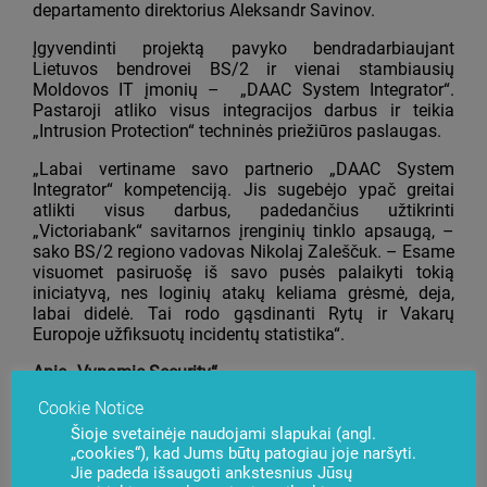
departamento direktorius Aleksandr Savinov.
Įgyvendinti projektą pavyko bendradarbiaujant
Lietuvos bendrovei BS/2 ir vienai stambiausių
Moldovos IT įmonių – „DAAC System Integrator“.
Pastaroji atliko visus integracijos darbus ir teikia
„Intrusion Protection“ techninės priežiūros paslaugas.
„Labai vertiname savo partnerio „DAAC System
Integrator“ kompetenciją. Jis sugebėjo ypač greitai
atlikti visus darbus, padedančius užtikrinti
„Victoriabank“ savitarnos įrenginių tinklo apsaugą, –
sako BS/2 regiono vadovas Nikolaj Zaleščuk. – Esame
visuomet pasiruošę iš savo pusės palaikyti tokią
iniciatyvą, nes loginių atakų keliama grėsmė, deja,
labai didelė. Tai rodo gąsdinanti Rytų ir Vakarų
Europoje užfiksuotų incidentų statistika“.
Apie „Vynamic Security“
Cookie Notice
„Vynamic Security“ modulis „Intrusion Protection“
saugo bankomatų tinklą nuo visų tipų piktybiškų
Šioje svetainėje naudojami slapukai (angl.
programų įsiskverbimo į bankomatų kompiuterius,
„cookies“), kad Jums būtų patogiau joje naršyti.
suteikia galimybę juose veikti tik leistinoms ir
Jie padeda išsaugoti ankstesnius Jūsų