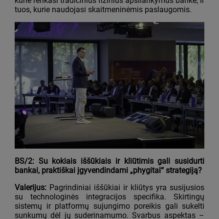
kurie renkasi tradicinius fizinius apsilankymus banke, ir
tuos, kurie naudojasi skaitmeninėmis paslaugomis.
BS/2: Su kokiais iššūkiais ir kliūtimis gali susidurti
bankai, praktiškai įgyvendindami „phygital“ strategiją?
Valerijus:
Pagrindiniai iššūkiai ir kliūtys yra susijusios
su technologinės integracijos specifika. Skirtingų
sistemų ir platformų sujungimo poreikis gali sukelti
sunkumų dėl jų suderinamumo. Svarbus aspektas –