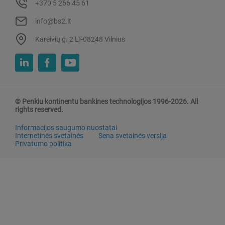
+370 5 266 45 61
info@bs2.lt
Kareivių g. 2 LT-08248 Vilnius
© Penkiu kontinentu bankines technologijos 1996-2026. All
rights reserved.
Informacijos saugumo nuostatai
Internetinės svetainės
Sena svetainės versija
Privatumo politika