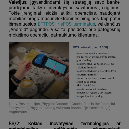
Valerijus:
Įgyvendindami šią strategiją savo banke,
pradėjome taikyti interaktyvius savitarnos įrenginius.
Tokie įrenginiai leidžia atlikti operacijas, naudojant
mobilias programas ir elektronines pinigines, taip pat ir
išmaniuosius
EFTPOS ir ePOS terminalus
, veikiančius
„Android“ pagrindu. Visa tai prisideda prie patogesnių
mokėjimo operacijų, patrauklumo klientams.
1 pav. Prezentacijos „Phygital Channels’ Crucial Role in the Financial
Ecosystem“ („Phygital“ kanalų vaidmuo finansinėje ekosistemoje)
fragmentas.
BS/2: Kokias inovatyvias technologijas ar