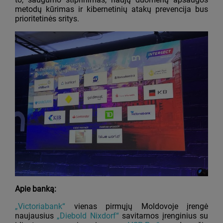
metodų kūrimas ir kibernetinių atakų prevencija bus
prioritetinės sritys.
Apie banką:
„Victoriabank“
vienas pirmųjų Moldovoje įrengė
naujausius
„Diebold Nixdorf“
savitarnos įrenginius su