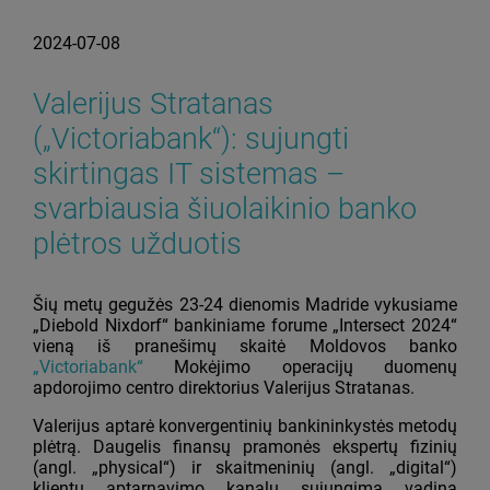
2024-07-08
Valerijus Stratanas
(„Victoriabank“): sujungti
skirtingas IT sistemas –
svarbiausia šiuolaikinio banko
plėtros užduotis
Šių metų gegužės 23-24 dienomis Madride vykusiame
„Diebold Nixdorf“ bankiniame forume „Intersect 2024“
vieną iš pranešimų skaitė Moldovos banko
„Victoriabank“
Mokėjimo operacijų duomenų
apdorojimo centro direktorius Valerijus Stratanas.
Valerijus aptarė konvergentinių bankininkystės metodų
plėtrą. Daugelis finansų pramonės ekspertų fizinių
(angl. „physical“) ir skaitmeninių (angl. „digital“)
klientų aptarnavimo kanalų sujungimą vadina