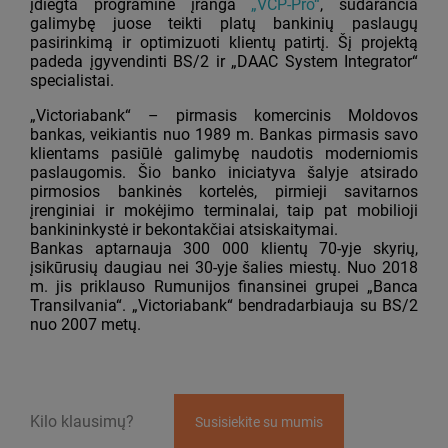
įdiegta programine įranga
„VCP-Pro“
, sudarančia
galimybę juose teikti platų bankinių paslaugų
pasirinkimą ir optimizuoti klientų patirtį. Šį projektą
padeda įgyvendinti BS/2 ir „DAAC System Integrator“
specialistai.
„Victoriabank“ – pirmasis komercinis Moldovos
bankas, veikiantis nuo 1989 m. Bankas pirmasis savo
klientams pasiūlė galimybę naudotis moderniomis
paslaugomis. Šio banko iniciatyva šalyje atsirado
pirmosios bankinės kortelės, pirmieji savitarnos
įrenginiai ir mokėjimo terminalai, taip pat mobilioji
bankininkystė ir bekontakčiai atsiskaitymai.
Bankas aptarnauja 300 000 klientų 70-yje skyrių,
įsikūrusių daugiau nei 30-yje šalies miestų. Nuo 2018
m. jis priklauso Rumunijos finansinei grupei „Banca
Transilvania“. „Victoriabank“ bendradarbiauja su BS/2
nuo 2007 metų.
Kilo klausimų?
Susisiekite su mumis