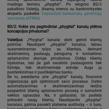
madingu terminu „phygital“.
Po renginio BS/2
pakalbino Valerijų. Išsamų interviu su bankininkystės
ekspertu paskelbė
Tarptautinė bankomatų gamintojų
asociacija (ATMIA)
.
BS/2: Kokie yra pagrindiniai „phygital“ kanalų plėtros
koncepcijos privalumai?
Valerijus:
„Phygital“ kanalai skirti gerinti klientų
patirčiai. Naudojant „phygital“ kanalus, labiau
suasmeninamas ryšys su klientais, derinant
skaitmeninių paslaugų patogumą ir kontaktinio
aptarnavimo skyriuje privalumus. Didėja klientų
lojalumas, nes jie gali naudotis paslaugomis tiek
fizinėje, tiek skaitmeninėje erdvėje. Auga jų
pasitenkinimas ir pasitikėjimas banku.
Be to, pereidama prie „phygital“ kanalų, finansinė
organizacija gali optimizuoti savo procesus. Darbo
automatizavimas ir skaitmenizavimas leidžia
paspartinti klientų aptarnavimo procesą ir sumažinti
veiklos sąnaudas. Na, ir galiausiai, tai padeda
pritraukti naujų klientų. Naudojantis „phygital“
kanalais, galima pasiekti platesnę auditoriją – ir tuos,