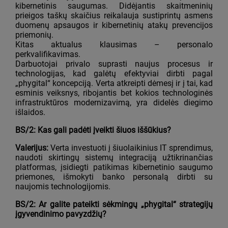
kibernetinis saugumas. Didėjantis skaitmeninių
prieigos taškų skaičius reikalauja sustiprintų asmens
duomenų apsaugos ir kibernetinių atakų prevencijos
priemonių.
Kitas aktualus klausimas – personalo
perkvalifikavimas.
Darbuotojai privalo suprasti naujus procesus ir
technologijas, kad galėtų efektyviai dirbti pagal
„phygital“ koncepciją. Verta atkreipti dėmesį ir į tai, kad
esminis veiksnys, ribojantis bet kokios technologinės
infrastruktūros modernizavimą, yra didelės diegimo
išlaidos.
BS/2: Kas gali padėti įveikti šiuos iššūkius?
Valerijus:
Verta investuoti į šiuolaikinius IT sprendimus,
naudoti skirtingų sistemų integraciją užtikrinančias
platformas, įsidiegti patikimas kibernetinio saugumo
priemones, išmokyti banko personalą dirbti su
naujomis technologijomis.
BS/2: Ar galite pateikti sėkmingų „phygital“ strategijų
įgyvendinimo pavyzdžių?