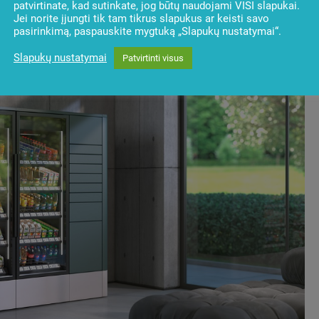
patvirtinate, kad sutinkate, jog būtų naudojami VISI slapukai.
Jei norite įjungti tik tam tikrus slapukus ar keisti savo
pasirinkimą, paspauskite mygtuką „Slapukų nustatymai“.
Slapukų nustatymai
Patvirtinti visus