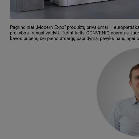
Pagrindiniai „Modern Expo“ produktų privalumai – europietiška
prekybos įrangai valdyti. Turint kelis CONVENIQ aparatus, juos
kavos pupelių bei pieno atsargų papildymą, pavyks naudingai o