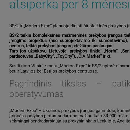
atsiperka per 8 mėnes
BS/2 ir „Modern Expo“ planuoja didinti šiuolaikinės prekybos į
BS/2 teikia kompleksines mažmeninės prekybos įrangos tie
įrengimo projektus (nuo suprojektavimo iki sumontavimo), t
centrus, teikia prekybos įrangos priežiūros paslaugas.
Tarp jos užsakovų Lietuvoje: prekybos tinklai „Norfa“, „San
parduotuvės „BabyCity“, „ToyCity“), „ČIA Market“ ir kt.
Susitikimo Vilniuje metu „Modern Expo“ ir BS/2 aptarė einamuos
bet ir Latvijos bei Estijos prekybos centruose.
Pagrindinis tikslas – pat
operatyvumas
„Modern Expo“ – Ukrainos prekybos įrangos gamintoja, kuriant
Įmonės gamybos plotas sudaro ne mažiau kaip 83 000 m2, o jo
sėkmingai bendradarbiauja su prekybininkais Lenkijoje, Anglijoj