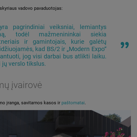
 skyriaus vadovo pavaduotojas:
ra pagrindiniai veiksniai, lemiantys
mą, todėl mažmenininkai siekia
neriais ir gamintojais, kurie galėtų
 Didžiuojamės, kad BS/2 ir „Modern Expo“
ntuoti, jog visi darbai bus atlikti laiku.
jų verslo tikslus.
ų įvairovė
mo įranga, savitarnos kasos ir
paštomatai
.