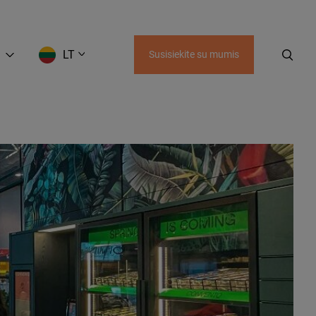
LT
Susisiekite su mumis
EN
LT
RU