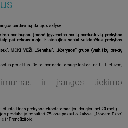
ius
rangos pardavimą Baltijos šalyse.
kimo paslaugas. Įmonė įgyvendina naujų parduotuvių prekybos
aip pat rekonstruoja ir atnaujina seniai veikiančius prekybos
itex“, MOKI VEŽI, „Senukai“, „Kotrynos“ grupė (vaikiškų prekių
ius projektus. Be to, partneriai drauge lankėsi ne tik Lietuvos,
ikimumas ir įrangos tiekimo
i šiuolaikines prekybos ekosistemas jau daugiau nei 20 metų.
s produkcija populiari 75-iose pasaulio šalyse. „Modern Expo“
e ir Prancūzijoje.