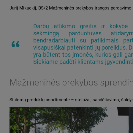
Jurij Mikuckij, BS/2 Mažmeninės prekybos įrangos pardavimo
Darbų atlikimo greitis ir kokybė y
sėkmingą parduotuvės atidary
bendradarbiauti su patikimais part
visapusiškai patenkinti jų poreikius.
yra būtent tos įmonės, kurios gali gara
Siekiame padėti klientams įgyvendinti 
Mažmeninės prekybos sprendim
Siūlomų produktų asortimente – stelažai, sandėliavimo, šaldy