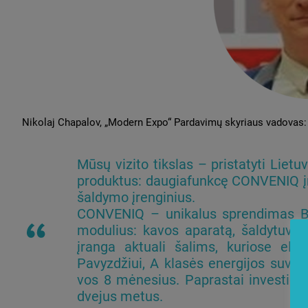
Nikolaj Chapalov, „Modern Expo“ Pardavimų skyriaus vadovas:
Mūsų vizito tikslas – pristatyti Lietu
produktus: daugiafunkcę CONVENIQ įr
šaldymo įrenginius.
CONVENIQ – unikalus sprendimas Balt
modulius: kavos aparatą, šaldytuvą 
įranga aktuali šalims, kuriose ele
Pavyzdžiui, A klasės energijos suvart
vos 8 mėnesius. Paprastai investicijo
dvejus metus.