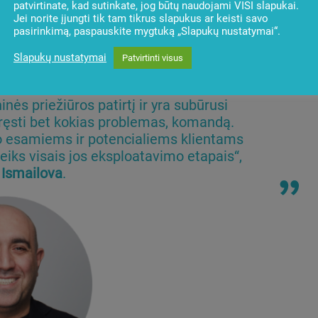
patvirtinate, kad sutinkate, jog būtų naudojami VISI slapukai.
Jei norite įjungti tik tam tikrus slapukus ar keisti savo
pasirinkimą, paspauskite mygtuką „Slapukų nustatymai“.
Slapukų nustatymai
Patvirtinti visus
inės priežiūros patirtį ir yra subūrusi
pręsti bet kokias problemas, komandą.
 esamiems ir potencialiems klientams
 veiks visais jos eksploatavimo etapais“,
 Ismailova
.