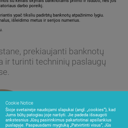
os su keliais skyriais banknotams priimti ir išduoti, nes jos
ratoriaus darbo poreikį.
iantis ypač tiksliu padirbtų banknotų atpažinimo lygiu.
nalus, išleidimo metus ir serijos numerius.
u.
stane, prekiaujanti banknotų
 ir turinti techninių paslaugų
se.
Cookie Notice
Šioje svetainėje naudojami slapukai (angl. „cookies“), kad
Jums būtų patogiau joje naršyti. Jie padeda išsaugoti
ankstesnius Jūsų pasirinkimus pakartotinai apsilankius
puslapyje. Paspausdami mygtuką „Patvirtinti visus“, Jūs