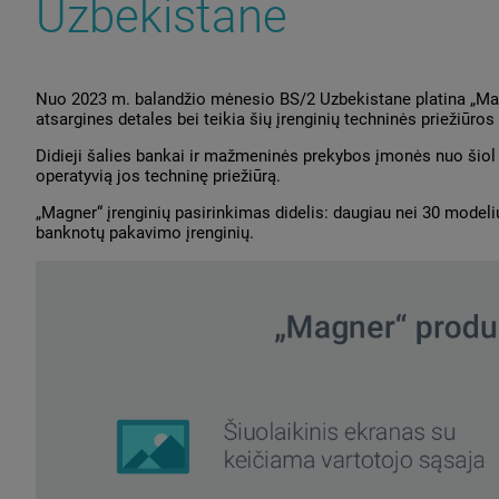
Uzbekistane
Nuo 2023 m. balandžio mėnesio BS/2 Uzbekistane platina „Magn
atsargines detales bei teikia šių įrenginių techninės priežiūro
Didieji šalies bankai ir mažmeninės prekybos įmonės nuo šiol g
operatyvią jos techninę priežiūrą.
„Magner“ įrenginių pasirinkimas didelis: daugiau nei 30 modeli
banknotų pakavimo įrenginių.