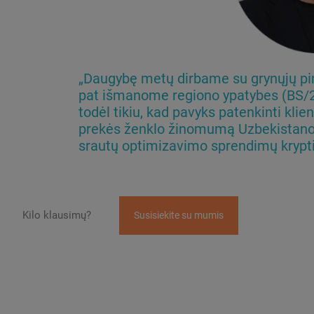
„Daugybę metų dirbame su grynųjų pin
pat išmanome regiono ypatybes (BS/2
todėl tikiu, kad pavyks patenkinti klien
prekės ženklo žinomumą Uzbekistano r
srautų optimizavimo sprendimų kryp
Kilo klausimų?
Susisiekite su mumis