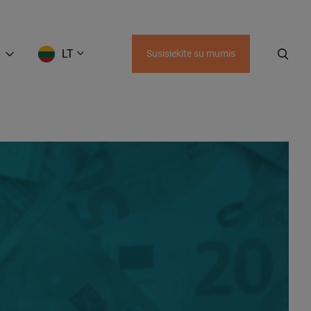
LT
Susisiekite su mumis
EN
LT
RU