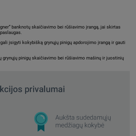
er“ banknotų skaičiavimo bei rūšiavimo įrangą, jai skirtas
s paslaugas.
ali įsigyti kokybišką grynųjų pinigų apdorojimo įrangą ir gauti
ų grynųjų pinigų skaičiavimo bei rūšiavimo mašinų ir juostinių