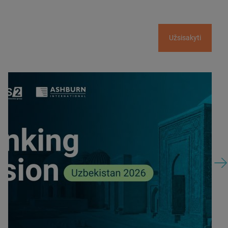
Užsisakyti