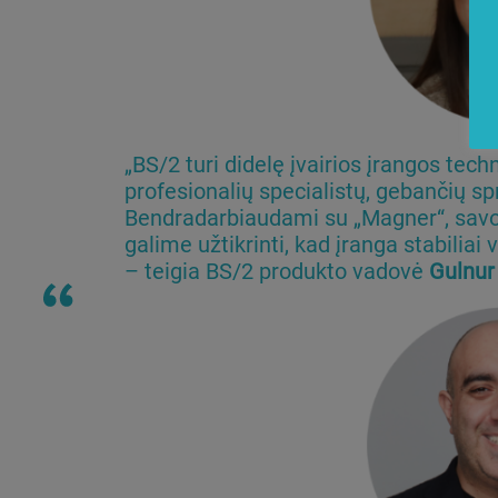
„BS/2 turi didelę įvairios įrangos techn
profesionalių specialistų, gebančių s
Bendradarbiaudami su „Magner“, savo
galime užtikrinti, kad įranga stabiliai
– teigia BS/2 produkto vadovė
Gulnur