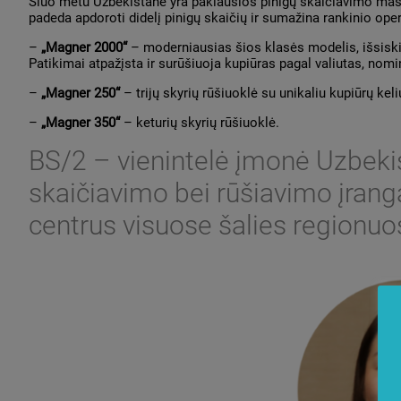
Šiuo metu Uzbekistane yra paklausios pinigų skaičiavimo mašin
padeda apdoroti didelį pinigų skaičių ir sumažina rankinio ope
–
„Magner 2000“
– moderniausias šios klasės modelis, išsiskir
Patikimai atpažįsta ir surūšiuoja kupiūras pagal valiutas, nomi
–
„Magner 250“
– trijų skyrių rūšiuoklė su unikaliu kupiūrų keli
–
„Magner 350“
– keturių skyrių rūšiuoklė.
BS/2 – vienintelė įmonė Uzbeki
skaičiavimo bei rūšiavimo įranga
centrus visuose šalies regionuo