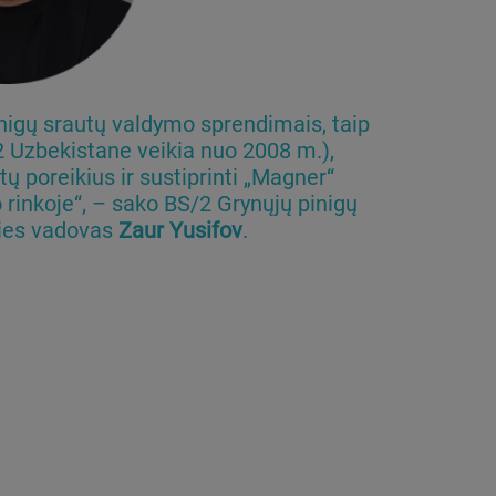
igų srautų valdymo sprendimais, taip
 Uzbekistane veikia nuo 2008 m.),
tų poreikius ir sustiprinti „Magner“
inkoje“, – sako BS/2 Grynųjų pinigų
ties vadovas
Zaur Yusifov
.