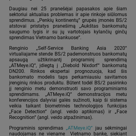
Daugiau nei 25 pranešėjai papasakos apie šiam
sektoriui aktualias problemas ir apie rinkoje siūlomus
sprendimus. „Penkių kontinentų“ grupės įmonės BS/2
atstovai pristatys pranešimą „Aukštas bankomatų
saugumo lygis ir su jų vartotojais kylančių ginčų
sprendimas Vietnamo bankuose“.
Renginio „Self-Service Banking Asia 2020“
virtualiajame stende BS/2 pademonstruos bankomatų
apsaugą užtikrinantį programinį sprendimą
„ATMeye.iQ“, įdiegtą į „Diebold Nixdorf“ bankomatą
DN200. Rinkos ekspertai prognozuoja, kad šis
bankomato modelis taps perkamiausiu savitarnos
įrenginių rinkos produktu. Būtent todėl BS/2 pasirinko
jį renginio metu demonstruoti savo programiniams
sprendimams. „ATMeye.iQ“ demonstracijos metu
konferencijos dalyviai galės sužinoti, kaip ši sistema
veikia taikant biometrinės technologijos funkcijas
„Face Detection“ (angl. veido aptikimas) ir „Face
Recognition“ (angl. veido atpažinimas).
Programinis sprendimas
„ATMeye.iQ“
jau sėkmingai
naudojamas ne viename Vietnamo banke, siekiant