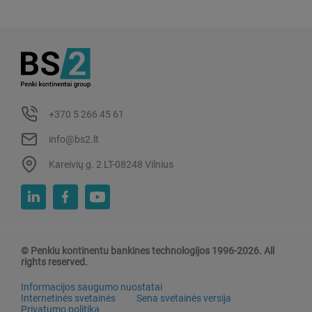
+370 5 266 45 61
info@bs2.lt
Kareivių g. 2 LT-08248 Vilnius
© Penkiu kontinentu bankines technologijos 1996-2026. All
rights reserved.
Informacijos saugumo nuostatai
Internetinės svetainės
Sena svetainės versija
Privatumo politika