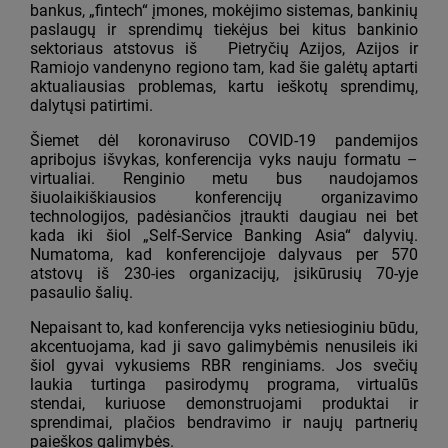
bankus, „fintech“ įmones, mokėjimo sistemas, bankinių
paslaugų ir sprendimų tiekėjus bei kitus bankinio
sektoriaus atstovus iš Pietryčių Azijos, Azijos ir
Ramiojo vandenyno regiono tam, kad šie galėtų aptarti
aktualiausias problemas, kartu ieškotų sprendimų,
dalytųsi patirtimi.
Šiemet dėl koronaviruso COVID-19 pandemijos
apribojus išvykas, konferencija vyks nauju formatu –
virtualiai. Renginio metu bus naudojamos
šiuolaikiškiausios konferencijų organizavimo
technologijos, padėsiančios įtraukti daugiau nei bet
kada iki šiol „Self-Service Banking Asia“ dalyvių.
Numatoma, kad konferencijoje dalyvaus per 570
atstovų iš 230-ies organizacijų, įsikūrusių 70-yje
pasaulio šalių.
Nepaisant to, kad konferencija vyks netiesioginiu būdu,
akcentuojama, kad ji savo galimybėmis nenusileis iki
šiol gyvai vykusiems RBR renginiams. Jos svečių
laukia turtinga pasirodymų programa, virtualūs
stendai, kuriuose demonstruojami produktai ir
sprendimai, plačios bendravimo ir naujų partnerių
paieškos galimybės.