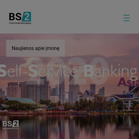
Naujienos apie įmonę