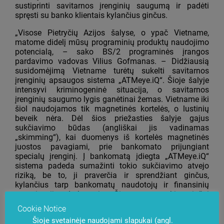
sustiprinti savitarnos įrenginių saugumą ir padėti
spręsti su banko klientais kylančius ginčus.
„Visose Pietryčių Azijos šalyse, o ypač Vietname,
matome didelį mūsų programinių produktų naudojimo
potencialą, – sako BS/2 programinės įrangos
pardavimo vadovas Vilius Gofmanas. – Didžiausią
susidomėjimą Vietname turėtų sukelti savitarnos
įrenginių apsaugos sistema „ATMeye.iQ“. Šioje šalyje
intensyvi kriminogeninė situacija, o savitarnos
įrenginių saugumo lygis ganėtinai žemas. Vietname iki
šiol naudojamos tik magnetinės kortelės, o lustinių
beveik nėra. Dėl šios priežasties šalyje gajus
sukčiavimo būdas (angliškai jis vadinamas
„skimming“), kai duomenys iš kortelės magnetinės
juostos pavagiami, prie bankomato prijungiant
specialų įrenginį. Į bankomatą įdiegta „ATMeye.iQ“
sistema padeda sumažinti tokio sukčiavimo atvejo
riziką, be to, ji praverčia ir sprendžiant ginčus,
kylančius tarp bankomatų naudotojų ir finansinių
organizacijų darbuotojų. Šiuo metu tokie ginčai
daugumoje Vietnamo bankų užtrunka vidutiniškai 10–
Cookie Notice
14 dienų. Taikant minėtą programinį sprendimą, juos
Šioje svetainėje naudojami slapukai (angl.
galima išspręsti per kelias valandas“.