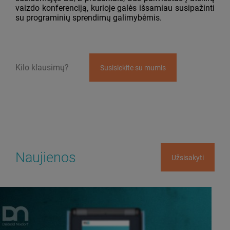
vaizdo konferenciją, kurioje galės išsamiau susipažinti
su programinių sprendimų galimybėmis.
Kilo klausimų?
Susisiekite su mumis
Naujienos
Užsisakyti