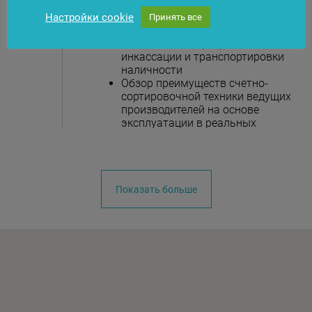
Современные решения,
обеспечивающие
Настройки cookie
Принять все
максимальный уровень
безопасности процесса
инкассации и транспортировки
наличности
Обзор преимуществ счетно-
сортировочной техники ведущих
производителей на основе
эксплуатации в реальных
условиях Республики
Узбекистан
Показать больше