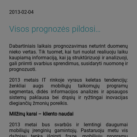
2013-02-04
Visos prognozės pildosi…
Dabartiniais laikais prognozavimas neturint duomenų
nieko vertas. Tik tuomet, kai turi nuolat realiuoju laiku
kaupiamą informaciją, kai ją struktūrizuoji ir analizuoji,
gali priimti svarbius sprendimus, susidaryti nuomonę ir
prognozuoti.
2013 metais IT rinkoje vyraus keletas tendencijų:
ženkliai augs mobiliųjų taikomųjų programų
segmentas, didės informacijos analizės ir apsaugos
sistemų paklausa bei drąsių ir ryžtingai inovacijas
diegiančių žmonių poreikis.
Milžinų karai – kliento naudai
2013 metai bus svarbūs ir lemtingi daugumai
mobiliųjų įrenginių gamintojų. Pastaruoju metu vis
dažniau tenka išgirsti frazę „mobiliųjų programų