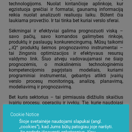
technologijoms. Nuolat kintančioje aplinkoje, kur
egzistuoja greičiai ir formatai, gaunamą informaciją
reikia nuolat analizuoti realiuoju laiku. Būtent čia
laukiama proveržio. Ir tai tinka bet kuriai verslo sferai.
Sėkmingai ir efektyviai galima prognozuoti viską –
savo pačių, savo komandos galimybes rinkoje,
produktų ir paslaugų konkurencingumą. Mūsų taikomi
„.iQ“ produktų šeimos prognozavimo instrumentai –
tai žingsnis optimizacijos ir efektyvaus resursų
valdymo link. Šiuo atveju vadovaujamasi ne šiaip
prognozėmis, o mokslinėmis technologinėmis
kompetencijomis pagrįstais modeliais, kuriami
programiniai instrumentai, gebantys atlikti įvairių
verslo procesų monitoringą, analizę, planavimą,
modeliavimą ir prognozavimą.
Bet kuris sektorius – tai pirmiausia didžiulis skaičius
įvairių procesų, operacijų ir įvykių. Tie, kurie naudojasi
šiuolaikiniais prognozavimo instrumentais, gauna
individualių kliento poreikių sąrašą ir praktinių
Cookie Notice
rekomendacijų, kaip optimizuoti verslo procesus, kur
Šioje svetainėje naudojami slapukai (angl.
esama kokių nors kliūčių. Visgi sprendimus bet kuriuo
„cookies“), kad Jums būtų patogiau joje naršyti.
atveju priima pats žmogus, o duomenų saugojimo