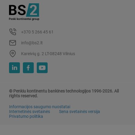
+370 5 266 45 61
info@bs2.lt
Kareivių g. 2 LT-08248 Vilnius
© Penkiu kontinentu bankines technologijos 1996-2026. All
rights reserved.
Informacijos saugumo nuostatai
Internetinės svetainės
Sena svetainės versija
Privatumo politika