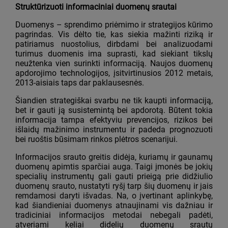
Struktūrizuoti informaciniai duomenų srautai
Duomenys – sprendimo priėmimo ir strategijos kūrimo
pagrindas. Vis dėlto tie, kas siekia mažinti riziką ir
patiriamus nuostolius, dirbdami bei analizuodami
turimus duomenis ima suprasti, kad siekiant tikslų
neužtenka vien surinkti informaciją. Naujos duomenų
apdorojimo technologijos, įsitvirtinusios 2012 metais,
2013-aisiais taps dar paklausesnės.
Šiandien strategiškai svarbu ne tik kaupti informaciją,
bet ir gauti ją susistemintą bei apdorotą. Būtent tokia
informacija tampa efektyviu prevencijos, rizikos bei
išlaidų mažinimo instrumentu ir padeda prognozuoti
bei ruoštis būsimam rinkos plėtros scenarijui.
Informacijos srauto greitis didėja, kuriamų ir gaunamų
duomenų apimtis sparčiai auga. Taigi įmonės be jokių
specialių instrumentų gali gauti prieigą prie didžiulio
duomenų srauto, nustatyti ryšį tarp šių duomenų ir jais
remdamosi daryti išvadas. Na, o įvertinant aplinkybę,
kad šiandieniai duomenys atnaujinami vis dažniau ir
tradiciniai informacijos metodai nebegali padėti,
atveriami keliai didelių duomenų srautų