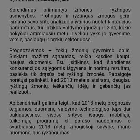
Sprendimus priimantys žmonės – ryžtingos
asmenybės. Protingas ir ryžtingas žmogus gerai
išmano savo sritį, analizuoja įvairius nuolat kintančius
parametrus, turi rizikos valdymo įgūdžių ir žino, kokie
pokyčiai artimiausiu metu ir vėliau vyks jo gyvenime,
versle, paslaugų ir prekių sektoriuose.
Prognozavimas – tokių žmonių gyvenimo dalis.
Siekiant mažinti sąnaudas, reikia kasdien kaupti
naujus duomenis. Esu įsitikinęs, kad šiandienės
konkurencijos sąlygomis išgyvena ir norimų rezultatų
pasiekia tik drąsūs bei ryžtingi žmonės. Pabaigoje
norėtųsi palinkėti, kad 2013 metais atsirastų daugiau
ryžtingų žmonių, ieškančių idėjų ir gebančių jas
realizuoti.
Apibendrinant galima teigti, kad 2013 metų prognozės
teigiamos: duomenų valdymo technologijos taps dar
paklausesnės, visose srityse išaugs mobiliųjų
taikomųjų programų, el. parašo naudojimas, o
svarbiausia 2013 metų žmogiškoji savybė, mano
nuomone, bus ryžtingumas.