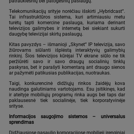
patrauklesnių bei patogesnių paslaugų.
Telekomunikacijų srityje norėčiau išskirti „Hybridcast“.
Tai infrastruktūros sistema, kuri artimiausiu metu
turėtų tapti komercine paslauga, kuriama derinant
televizijos galimybes ir internetą bei siekiant sukurti
daugybę televizijai skirtų paslaugų.
Kitas pavyzdys – išmanioji „Skynet“ IP televizija, savo
žiūrovams siūlanti išplėstą interaktyvių galimybių
rinkinį. Šios televizijos kūrėjai TV ekrane siūlo ne tik
peržiūrėti savo ir savo draugų socialinių tinklų
paskyras, bet ir parašyti komentarą ant draugo sienos
ar pažymėti patikusias publikacijas, nuotraukas.
Taigi, konkurencinė didžiųjų rinkos žaidėjų kova
naudinga galutiniams vartotojams. Esu įsitikinęs, kad
ir ateityje mobiliųjų programų rinka augs bei taps dar
paklausesnė tiek socialinėje, tiek korporatyvinėje
srityse.
Informacijos saugojimo sistemos – universalus
sprendimas
Didžiausiose pasaulio korporacijose mobilieji įrenginiai