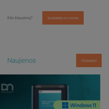
Kilo klausimų?
Susisiekite su mumis
Naujienos
Užsisakyti