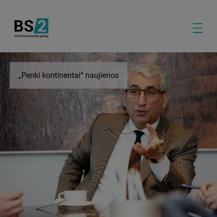
„Penki kontinentai“ naujienos