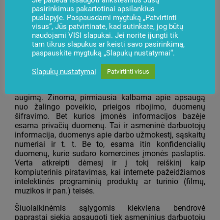
Jie padeda išsaugoti ankstesnius Jūsų
priemonės tik sujungia techninius instrumentus ir
pasirinkimus pakartotinai apsilankius
technologijas, padedančias teikti apdorotus ir
puslapyje. Paspausdami mygtuką „Patvirtinti
maksimaliai praktiškai pritaikomus duomenis bei
visus“, Jūs patvirtinate, kad sutinkate, jog būtų
visuose etapuose valdyti verslo procesus. Taigi, 2013
naudojami VISI slapukai. Jei norite įjungti tik
metais jų taikymo klausimas taps dar aktualesnis.
tam tikrus slapukus ar keisti savo pasirinkimą,
paspauskite mygtuką „Slapukų nustatymai“.
Informacijos apsauga – pagrindinis plėtros veiksnys
Slapukų nustatymai
Patvirtinti visus
Didelių duomenų srautų valdymas lemia informacijos
apsaugos priemonių paklausos įvairiuose sektoriuose
augimą. Žinoma, pirmiausia kalbama apie apsaugą
nuo žalingo poveikio, prieigos ribojimo, duomenų
šifravimo. Bet kurios įmonės informacijos bazėje
esama privačių duomenų. Tai ir asmeninė darbuotojų
informacija, duomenys apie darbo užmokestį, sąskaitų
numeriai ir t. t. Be to, esama itin konfidencialių
duomenų, kurie sudaro komercines įmonės paslaptis.
Verta atkreipti dėmesį ir į tokį reiškinį kaip
kompiuterinis piratavimas, kai internete pažeidžiamos
intelektinės programinių produktų ar turinio (filmų,
muzikos ir pan.) teisės.
Šiuolaikinėmis sąlygomis kiekviena bendrovė
paprastai siekia apsaugoti tiek asmeninius darbuotojų