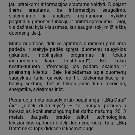
jau pritaikomi informacijos srautams valdyti. Didėjant
šiems srautams, be informacijos saugojimo,
sisteminimo ir analizės neįmanoma vykdyti
pagrindinių įmonės funkcijų ir priimti sprendimų. Taigi,
vis dažniau kyla klausimas, kur saugoti tokį milžinišką
duomenų kiekį.
Mano nuomone, didelės apimties duomenų problemą
padeda ir ateityje padės spręsti duomenų saugyklos
(įskaitant mobiliąsias programas ir tokius
instrumentus kaip „Dashboard“). Bet kokią
nestruktūruotą informaciją jos padaro skaidrią ir
prieinamą klientui. Beje, kalbėdamas apie duomenų
saugyklas turiu galvoje ne tik telekomunikacijų ar
bankų sektorių, bet ir tokias sritis kaip medicina,
energetika, švietimas ir kt.
Pastaruoju metu pasaulyje itin populiarėja ir „Big Data“
(liet. „dideli duomenys“) – tai naujas požiūris į
inovacijas, konkurencingumą bei darbo našumą. 2013
metais daugelis pradės taikyti technologijas,
leidžiančias apdoroti didelį duomenų kiekį. Taigi, „Big
Data“ rinka taps didesnė ir kasmet augs.