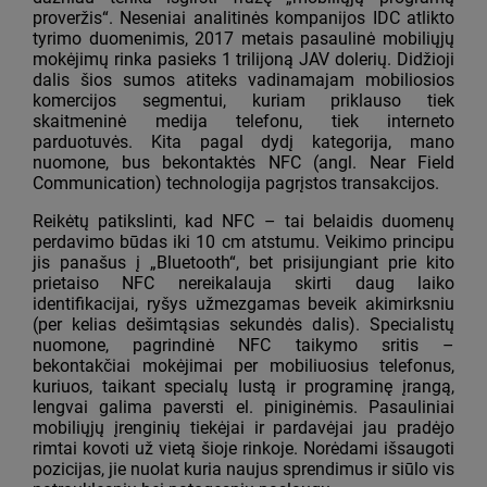
proveržis“. Neseniai analitinės kompanijos IDC atlikto
tyrimo duomenimis, 2017 metais pasaulinė mobiliųjų
mokėjimų rinka pasieks 1 trilijoną JAV dolerių. Didžioji
dalis šios sumos atiteks vadinamajam mobiliosios
komercijos segmentui, kuriam priklauso tiek
skaitmeninė medija telefonu, tiek interneto
parduotuvės. Kita pagal dydį kategorija, mano
nuomone, bus bekontaktės NFC (angl. Near Field
Communication) technologija pagrįstos transakcijos.
Reikėtų patikslinti, kad NFC – tai belaidis duomenų
perdavimo būdas iki 10 cm atstumu. Veikimo principu
jis panašus į „Bluetooth“, bet prisijungiant prie kito
prietaiso NFC nereikalauja skirti daug laiko
identifikacijai, ryšys užmezgamas beveik akimirksniu
(per kelias dešimtąsias sekundės dalis). Specialistų
nuomone, pagrindinė NFC taikymo sritis –
bekontakčiai mokėjimai per mobiliuosius telefonus,
kuriuos, taikant specialų lustą ir programinę įrangą,
lengvai galima paversti el. piniginėmis. Pasauliniai
mobiliųjų įrenginių tiekėjai ir pardavėjai jau pradėjo
rimtai kovoti už vietą šioje rinkoje. Norėdami išsaugoti
pozicijas, jie nuolat kuria naujus sprendimus ir siūlo vis