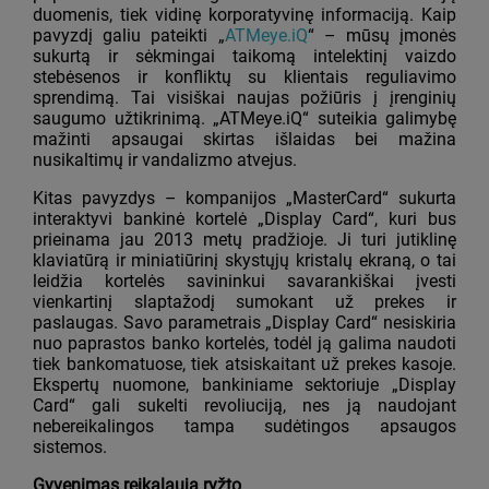
duomenis, tiek vidinę korporatyvinę informaciją. Kaip
pavyzdį galiu pateikti „
ATMeye.iQ
“ – mūsų įmonės
sukurtą ir sėkmingai taikomą intelektinį vaizdo
stebėsenos ir konfliktų su klientais reguliavimo
sprendimą. Tai visiškai naujas požiūris į įrenginių
saugumo užtikrinimą. „ATMeye.iQ“ suteikia galimybę
mažinti apsaugai skirtas išlaidas bei mažina
nusikaltimų ir vandalizmo atvejus.
Kitas pavyzdys – kompanijos „MasterCard“ sukurta
interaktyvi bankinė kortelė „Display Card“, kuri bus
prieinama jau 2013 metų pradžioje. Ji turi jutiklinę
klaviatūrą ir miniatiūrinį skystųjų kristalų ekraną, o tai
leidžia kortelės savininkui savarankiškai įvesti
vienkartinį slaptažodį sumokant už prekes ir
paslaugas. Savo parametrais „Display Card“ nesiskiria
nuo paprastos banko kortelės, todėl ją galima naudoti
tiek bankomatuose, tiek atsiskaitant už prekes kasoje.
Ekspertų nuomone, bankiniame sektoriuje „Display
Card“ gali sukelti revoliuciją, nes ją naudojant
nebereikalingos tampa sudėtingos apsaugos
sistemos.
Gyvenimas reikalauja ryžto