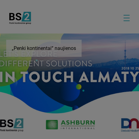
„Penki kontinentai“ naujienos