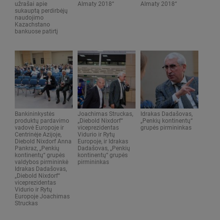
užrašai apie
Almaty 2018“
Almaty 2018“
sukauptą perdirbėjų
naudojimo
Kazachstano
bankuose patirtį
Bankininkystės
Joachimas Struckas,
Idrakas Dadašovas,
produktų pardavimo
„Diebold Nixdorf“
„Penkių kontinentų“
vadovė Europoje ir
viceprezidentas
grupės pirmininkas
Centrinėje Azijoje,
Vidurio ir Rytų
Diebold Nixdorf Anna
Europoje, ir Idrakas
Pankraz, „Penkių
Dadašovas, „Penkių
kontinentų“ grupės
kontinentų“ grupės
valdybos pirmininkė
pirmininkas
Idrakas Dadašovas,
„Diebold Nixdorf“
viceprezidentas
Vidurio ir Rytų
Europoje Joachimas
Struckas