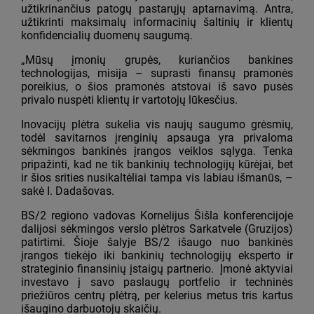
užtikrinančius patogų pastarųjų aptarnavimą. Antra,
užtikrinti maksimalų informacinių šaltinių ir klientų
konfidencialių duomenų saugumą.
„Mūsų įmonių grupės, kuriančios bankines
technologijas, misija – suprasti finansų pramonės
poreikius, o šios pramonės atstovai iš savo pusės
privalo nuspėti klientų ir vartotojų lūkesčius.
Inovacijų plėtra sukelia vis naujų saugumo grėsmių,
todėl savitarnos įrenginių apsauga yra privaloma
sėkmingos bankinės įrangos veiklos sąlyga. Tenka
pripažinti, kad ne tik bankinių technologijų kūrėjai, bet
ir šios srities nusikaltėliai tampa vis labiau išmanūs, –
sakė I. Dadašovas.
BS/2 regiono vadovas Kornelijus Šišla konferencijoje
dalijosi sėkmingos verslo plėtros Sarkatvele (Gruzijos)
patirtimi. Šioje šalyje BS/2 išaugo nuo bankinės
įrangos tiekėjo iki bankinių technologijų eksperto ir
strateginio finansinių įstaigų partnerio. Įmonė aktyviai
investavo į savo paslaugų portfelio ir techninės
priežiūros centrų plėtrą, per kelerius metus tris kartus
išaugino darbuotojų skaičių.