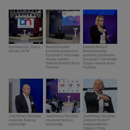
Konferencija „Touch
Bankininkystės
Diebold Nixdorf
Almaty 2018“
produktų pardavimo
Bankininkystės
Europoje ir Vidurinėje
produktų pardavimo
Azijoje vadovė
Europoje ir Centrinėje
Diebold Nixdorf Anna
Azijoje vadovė Anna
Pankraz
Pankraz
Joachimas Struckas:
Joachimas Struckas:
Joachimas Struckas,
naujovės finansų
naujovės finansų
„Diebold Nixdorf“
pramonėje
pramonėje
viceprezidentas
Vidurio ir Rytų