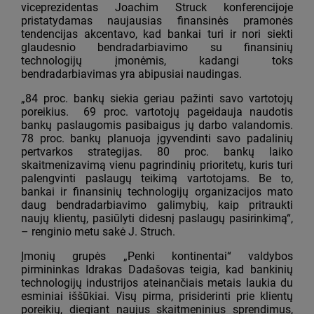
viceprezidentas Joachim Struck konferencijoje
pristatydamas naujausias finansinės pramonės
tendencijas akcentavo, kad bankai turi ir nori siekti
glaudesnio bendradarbiavimo su finansinių
technologijų įmonėmis, kadangi toks
bendradarbiavimas yra abipusiai naudingas.
„84 proc. bankų siekia geriau pažinti savo vartotojų
poreikius. 69 proc. vartotojų pageidauja naudotis
bankų paslaugomis pasibaigus jų darbo valandomis.
78 proc. bankų planuoja įgyvendinti savo padalinių
pertvarkos strategijas. 80 proc. bankų laiko
skaitmenizavimą vienu pagrindinių prioritetų, kuris turi
palengvinti paslaugų teikimą vartotojams. Be to,
bankai ir finansinių technologijų organizacijos mato
daug bendradarbiavimo galimybių, kaip pritraukti
naujų klientų, pasiūlyti didesnį paslaugų pasirinkimą“,
– renginio metu sakė J. Struch.
Įmonių grupės „Penki kontinentai“ valdybos
pirmininkas Idrakas Dadašovas teigia, kad bankinių
technologijų industrijos ateinančiais metais laukia du
esminiai iššūkiai. Visų pirma, prisiderinti prie klientų
poreikių, diegiant naujus skaitmeninius sprendimus,