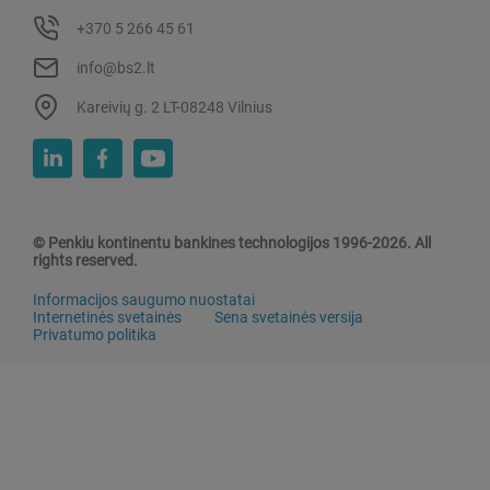
+370 5 266 45 61
info@bs2.lt
Kareivių g. 2 LT-08248 Vilnius
© Penkiu kontinentu bankines technologijos 1996-2026. All
rights reserved.
Informacijos saugumo nuostatai
Internetinės svetainės
Sena svetainės versija
Privatumo politika