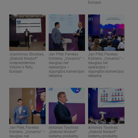
Europai
Joachimas Struckas,
Jan Pitel, Pavelas
Jan Pitel, Pavelas
„Diebold Nixdorf“
Köhleris: „Vynamic“ –
Köhleris: „Vynamic“ –
viceprezidentas
daugiau nei
daugiau nei
Vidurio ir Rytų
operacijos –
operacijos –
Europai
sujungtos komercijos
sujungtos komercijos
reklama
reklama
Jan Pitel, Pavelas
Antonas Tyurinas:
Antonas Tyurinas:
Köhleris: „Vynamic“ –
„Diebold Nixdorf“
„Diebold Nixdorf“
daugiau nei
sistemų produktų
sistemų produktų