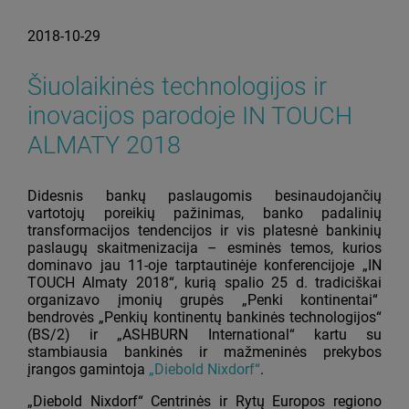
2018-10-29
Šiuolaikinės technologijos ir
inovacijos parodoje IN TOUCH
ALMATY 2018
Didesnis bankų paslaugomis besinaudojančių
vartotojų poreikių pažinimas, banko padalinių
transformacijos tendencijos ir vis platesnė bankinių
paslaugų skaitmenizacija – esminės temos, kurios
dominavo jau 11-oje tarptautinėje konferencijoje „IN
TOUCH Almaty 2018“, kurią spalio 25 d. tradiciškai
organizavo įmonių grupės „Penki kontinentai“
bendrovės „Penkių kontinentų bankinės technologijos“
(BS/2) ir „ASHBURN International“ kartu su
stambiausia bankinės ir mažmeninės prekybos
įrangos gamintoja
„Diebold Nixdorf“
.
„Diebold Nixdorf“ Centrinės ir Rytų Europos regiono