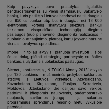
Kaip pavyzdys buvo pristatytas ilgalaikis
bendradarbiavimas su vienu stambiausių Sakartvelo
bankų, kuris patikėjo Lietuvos bendrovei ne tik daugiau
nei 850-ies bankomatų, bet ir daugiau nei 13 000
elektroninių kortelių skaitytuvų priežiūrą. Bankui
teikiamos visapusiškos technologijų diegimo
paslaugos (nuo planavimo, įdiegimo iki realizacijos ir
nuolatinio atnaujinimo, plėtros), kartu įgyvendintas ne
vienas inovatyvus sprendimas.
Įmonė ir toliau aktyviai planuoja investuoti į šios
šalies rinką, plėtoti strateginę partnerystę su šalies
bankais, siūlydama šiuolaikiškas paslaugas.
Šiemet į konferenciją „IN TOUCH Almaty 2018“ atvyko
per 130 bankinės ir mažmeninės prekybos sektoriaus
atstovų iš Lietuvos, Vokietijos, Azerbaidžano,
Kazachstano, Kirgizstano, Rusijos, Sakartvelo,
Moldovos, Uzbekistano. Jie dalijosi savo veiklos
patirtimi ir įdiegtomis naujovėmis, pademonstravo
naujausią savitarnos įrangą ir jai sukurtus
programinius sprendimus renginio metu vykusioje
parodoje.