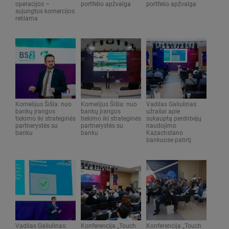
operacijos –
portfelio apžvalga
portfelio apžvalga
sujungtos komercijos
reklama
Kornelijus Šišla: nuo
Kornelijus Šišla: nuo
Vadilas Galiulinas:
bankų įrangos
bankų įrangos
užrašai apie
tiekimo iki strateginės
tiekimo iki strateginės
sukauptą perdirbėjų
partnerystės su
partnerystės su
naudojimo
banku
banku
Kazachstano
bankuose patirtį
Vadilas Galiulinas:
Konferencija „Touch
Konferencija „Touch