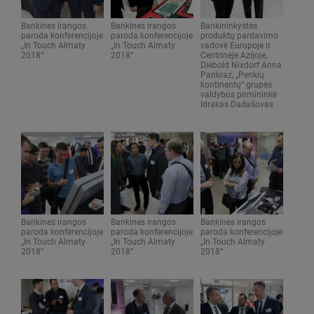
Bankines irangos
Bankines irangos
Bankininkystės
paroda konferencijoje
paroda konferencijoje
produktų pardavimo
„In Touch Almaty
„In Touch Almaty
vadovė Europoje ir
2018“
2018“
Centrinėje Azijoje,
Diebold Nixdorf Anna
Pankraz, „Penkių
kontinentų“ grupės
valdybos pirmininkė
Idrakas Dadašovas
Bankines irangos
Bankines irangos
Bankines irangos
paroda konferencijoje
paroda konferencijoje
paroda konferencijoje
„In Touch Almaty
„In Touch Almaty
„In Touch Almaty
2018“
2018“
2018“