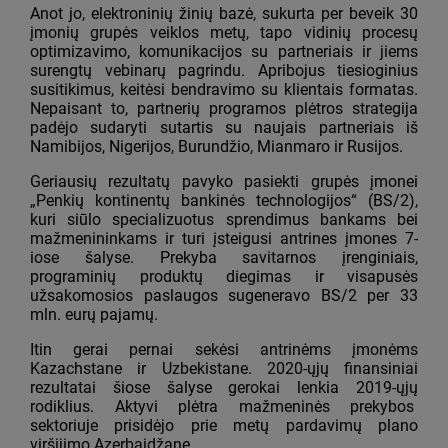
Anot jo, elektroninių žinių bazė, sukurta per beveik 30
įmonių grupės veiklos metų, tapo vidinių procesų
optimizavimo, komunikacijos su partneriais ir jiems
surengtų vebinarų pagrindu. Apribojus tiesioginius
susitikimus, keitėsi bendravimo su klientais formatas.
Nepaisant to, partnerių programos plėtros strategija
padėjo sudaryti sutartis su naujais partneriais iš
Namibijos, Nigerijos, Burundžio, Mianmaro ir Rusijos.
Geriausių rezultatų pavyko pasiekti grupės įmonei
„Penkių kontinentų bankinės technologijos“ (BS/2),
kuri siūlo specializuotus sprendimus bankams bei
mažmenininkams ir turi įsteigusi antrines įmones 7-
iose šalyse. Prekyba savitarnos įrenginiais,
programinių produktų diegimas ir visapusės
užsakomosios paslaugos sugeneravo BS/2 per 33
mln. eurų pajamų.
Itin gerai pernai sekėsi antrinėms įmonėms
Kazachstane ir Uzbekistane. 2020-ųjų finansiniai
rezultatai šiose šalyse gerokai lenkia 2019-ųjų
rodiklius. Aktyvi plėtra mažmeninės prekybos
sektoriuje prisidėjo prie metų pardavimų plano
viršijimo Azerbaidžane.