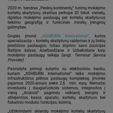
2020 m. bendras „Penkių kontinentų“ turimų mokėjimo
kortelių skaitytuvų skaičius perkopė 30 tūkst. vienetų,
išplėtus mokėjimo paslaugų per kortelių skaitytuvus
teikimo geografiją ir funkcines minėtų įrenginių
galimybes.
Grupės įmonė
„ASHBURN International“
, kurios
specializacija ‒ kortelių skaitytuvų valdymas ir jų tinklų
priežiūros paslaugos, toliau stiprino savo pozicijas
Baltijos šalyse, Azerbaidžane ir Uzbekistane kaip
mokėjimo paslaugų teikėja (angl.
Terminal Service
Provider)
Pasirašyta pirmoji sutartis su elektroniniu banku,
kuriam „ASHBURN International“ teiks mokėjimo
infrastruktūros plėtros paslaugų kompleksą. Įmonės
pajamos 2020-aisiais siekė 2,6 mln. eurų. Nemažai
investuota į daugiafunkcės sistemos, integruotos į
vieną „Android“ pagrindu veikiantį įrenginį ir
atliejančios kasos aparato, kortelių skaitytuvo bei
fiskalinio modulio funkcijas, kūrimą.
„Užtikrindami sklandų mokėjimo kortelių skaitytuvų