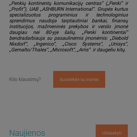
„Penkių kontinentų komunikacijų centras“ („Penki“ ir
„Profit“), UAB „ASHBURN International“. Grupės kurtus
specializuotus programinius ir technologinius
sprendimus naudoja tarptautiniai bankai, finansų
institucijos, mažmeninės prekybos ir verslo įmonė
daugiau nei 80-yje šalių. „Penki kontinentai“
bendradarbiauja su pasaulinėmis įmonėmis: „Diebold
Nixdorf“,
„Ingenico“, „Cisco Systems“, „Unisys“,
„Gemalto/Thales“, „Microsoft“, „Arris“ ir daugeliu kitų.
Kilo klausimų?
Susisiekite su mumis
Naujienos
Užsisakyti