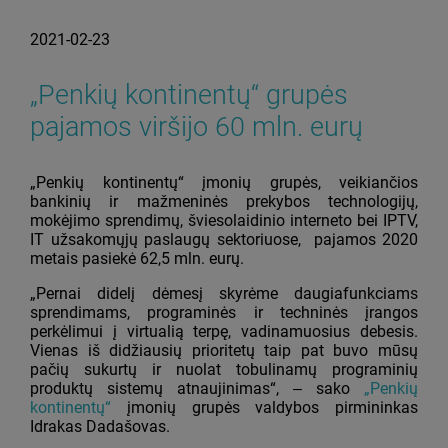
2021-02-23
„Penkių kontinentų“ grupės
pajamos viršijo 60 mln. eurų
„Penkių kontinentų“ įmonių grupės, veikiančios
bankinių ir mažmeninės prekybos technologijų,
mokėjimo sprendimų, šviesolaidinio interneto bei IPTV,
IT užsakomųjų paslaugų sektoriuose, pajamos 2020
metais pasiekė 62,5 mln. eurų.
„Pernai didelį dėmesį skyrėme daugiafunkciams
sprendimams, programinės ir techninės įrangos
perkėlimui į virtualią terpę, vadinamuosius debesis.
Vienas iš didžiausių prioritetų taip pat buvo mūsų
pačių sukurtų ir nuolat tobulinamų programinių
produktų sistemų atnaujinimas“, ‒ sako
„Penkių
kontinentų“
įmonių grupės valdybos pirmininkas
Idrakas Dadašovas.