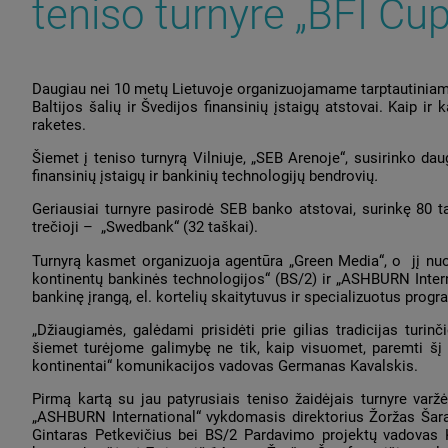
teniso turnyre „BFI Cup
Daugiau nei 10 metų Lietuvoje organizuojamame tarptautiniame 
Baltijos šalių ir Švedijos finansinių įstaigų atstovai. Kaip ir 
raketes.
Šiemet į teniso turnyrą Vilniuje, „SEB Arenoje“, susirinko daug
finansinių įstaigų ir bankinių technologijų bendrovių
.
Geriausiai turnyre pasirodė SEB banko atstovai, surinkę 80 t
trečioji – „Swedbank“ (32 taškai).
Turnyrą kasmet organizuoja agentūra „Green Mediа“, o jį nuo
kontinentų bankinės technologijos“ (BS/2) ir „ASHBURN Intern
bankinę įrangą, el. kortelių skaitytuvus ir specializuotus prog
„Džiaugiamės, galėdami prisidėti prie gilias tradicijas turi
šiemet turėjome galimybę ne tik, kaip visuomet, paremti šį 
kontinentai“ komunikacijos vadovas Germanas Kavalskis.
Pirmą kartą su jau patyrusiais teniso žaidėjais turnyre varž
„ASHBURN International“ vykdomasis direktorius Žoržas Šara
Gintaras Petkevičius bei BS/2 Pardavimo projektų vadovas