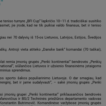
“
teniso turnyre „BFI Cup“ lapkričio 10–11 d. tradiciškai susitiko
kasmet, jie įrodė, kad ne tik puikiai valdo finansus, bet ir teniso
iau nei 70 dalyvių iš 15-os Lietuvos, Latvijos, Estijos, Švedijos
aškų. Antroji vieta atiteko „Danske bank“ komandai (70 taškai),
lat remia įmonių grupės „Penki kontinentai“ bendrovės „Penkių
ational“, siūlančios Lietuvos ir užsienio finansinėms įstaigoms
raminius sprendimus.
nčios sporto šakos populiarinimo Lietuvoje. O dar smagiau, kad
renginį, bet ir jame sudalyvauti“, – sakė įmonių grupės „Penki
ėsi įmonių grupei „Penki kontinentai“ priklausančios bendrovės
fanovičius ir BS/2 Techninės priežiūros departamento vadovas
 Konstantin Butrimovič. Komandinėse varžybose įmonių grupės