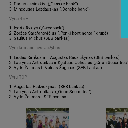
2. Darius Jasinskis („Danske bank“)
3. Mindaugas Lazdauskas („Danske bank“)
Vyrai 45 +
1. Igoris Ryklys („Swedbank“)
2. Žoržas Šarafanovičius („Penki kontinentai“ grupė)
3. Saulius Mickus (SEB bankas)
Vyrų komandinės varžybos
1. Liudas Rimkus ir Augustas Radžiukynas (SEB bankas)
2. Laurynas Antropikas ir Kęstutis Celiešius („Orion Securities“
3. Vytis Žalimas ir Vaidas Žagūnas (SEB bankas)
Vyrų TOP
1. Augustas Radžiukynas (SEB bankas)
2. Laurynas Antropikas („Orion Securities“)
3. Vytis Žalimas (SEB bankas)