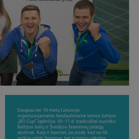
Daugiau nei 10 metų Lietuvoje
organizuojamame tarptautiniame teniso turnyre
„BFI Cup“ lapkričio 10–11 d. tradiciškai susitiko
Baltijos šalių ir Švedijos finansinių įstaigų
atstovai. Kaip ir kasmet, jie įrodė, kad ne tik
puikiai valdo finansus, bet ir teniso raketes.