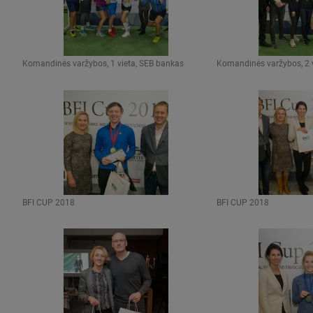
Komandinės varžybos, 1 vieta, SEB bankas
Komandinės varžybos, 2 v
BFI CUP 2018
BFI CUP 2018