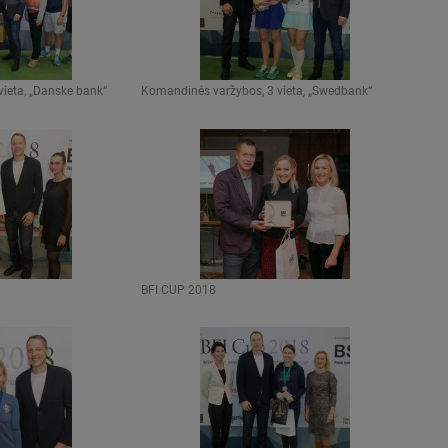
ieta, „Danske bank“
Komandinės varžybos, 3 vieta, „Swedbank“
BFI CUP 2018