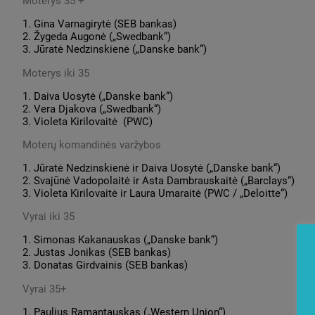
Moterys 35 +
1. Gina Varnagirytė (SEB bankas)
2. Žygeda Augonė („Swedbank“)
3. Jūratė Nedzinskienė („Danske bank“)
Moterys iki 35
1. Daiva Uosytė („Danske bank“)
2. Vera Djakova („Swedbank“)
3. Violeta Kirilovaitė (PWC)
Moterų komandinės varžybos
1. Jūratė Nedzinskienė ir Daiva Uosytė („Danske bank“)
2. Svajūnė Vadopolaitė ir Asta Dambrauskaitė („Barclays“)
3. Violeta Kirilovaitė ir Laura Umaraitė (PWC / „Deloitte“)
Vyrai iki 35
1. Simonas Kakanauskas („Danske bank“)
2. Justas Jonikas (SEB bankas)
3. Donatas Girdvainis (SEB bankas)
Vyrai 35+
1. Paulius Ramantauskas („Western Union“)