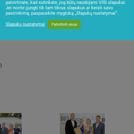
patvirtinate, kad sutinkate, jog būtų naudojami VISI slapukai.
Jei norite įjungti tik tam tikrus slapukus ar keisti savo
pasirinkimą, paspauskite mygtuką „Slapukų nustatymai“.
Slapukų nustatymai
Patvirtinti visus
)