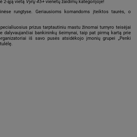
ė 2-ąją vietą
Vyrų 45+
vienetų žaidimų kategorijoje!
andinėse rungtyse. Geriausioms komandoms įteiktos taurės, o
ecialiuosius prizus tarptautiniu mastu žinomai turnyro teisėjai
 dalyvaujančiai bankininkų šeimynai, taip pat pirmą kartą prie
organizatoriai iš savo pusės atsidėkojo įmonių grupei „Penki
tulėlę.