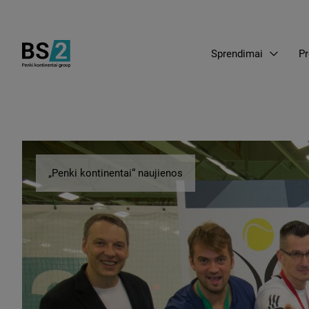
Sprendimai
Pr
„Penki kontinentai“ naujienos