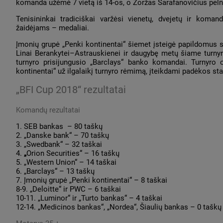
komanda užėmė 7 vietą iš 14-os, o Žoržas Šarafanovičius peln
Tenisininkai tradiciškai varžėsi vienetų, dvejetų ir kom
žaidėjams – medaliai.
Įmonių grupė „Penki kontinentai“ šiemet įsteigė papildomus sp
Linai Berankytei–Astrauskienei ir daugybę metų šiame turnyre
turnyro prisijungusio „Barclays“ banko komandai. Turnyro 
kontinentai“ už ilgalaikį turnyro rėmimą, įteikdami padėkos sta
„BFI Cup 2018“ rezultatai
Komandų rezultatai
1. SEB bankas – 80 taškų
2. „Danske bank“ – 70 taškų
3. „Swedbank“ – 32 taškai
4.
„
Orion Securities“ – 16 taškų
5. „Western Union“ – 14 taškai
6. „Barclays“ – 13 taškų
7. Įmonių grupė „Penki kontinentai“ – 8 taškai
8-9. „Deloitte“ ir PWC – 6 taškai
10-11. „Luminor“ ir „Turto bankas“ – 4 taškai
12-14. „Medicinos bankas“, „Nordea“, Šiaulių bankas – 0 taškų