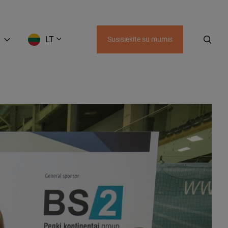
LT
Susisiekite su mumis
EN
LT
RU