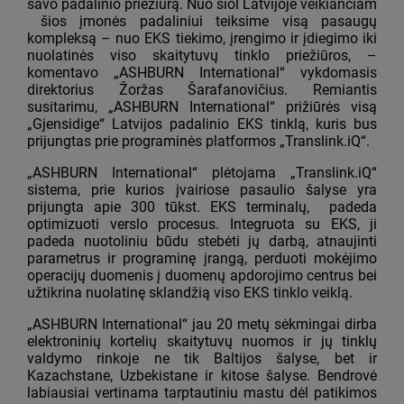
savo padalinio priežiūrą. Nuo šiol Latvijoje veikiančiam
šios įmonės padaliniui teiksime visą pasaugų
kompleksą – nuo EKS tiekimo, įrengimo ir įdiegimo iki
nuolatinės viso skaitytuvų tinklo priežiūros, –
komentavo „ASHBURN International“ vykdomasis
direktorius Žoržas Šarafanovičius. Remiantis
susitarimu, „ASHBURN International“ prižiūrės visą
„Gjensidige“ Latvijos padalinio EKS tinklą, kuris bus
prijungtas prie programinės platformos „Translink.iQ“.
„ASHBURN International“ plėtojama „Translink.iQ“
sistema, prie kurios įvairiose pasaulio šalyse yra
prijungta apie 300 tūkst. EKS terminalų, padeda
optimizuoti verslo procesus. Integruota su EKS, ji
padeda nuotoliniu būdu stebėti jų darbą, atnaujinti
parametrus ir programinę įrangą, perduoti mokėjimo
operacijų duomenis į duomenų apdorojimo centrus bei
užtikrina nuolatinę sklandžią viso EKS tinklo veiklą.
„ASHBURN International“ jau 20 metų sėkmingai dirba
elektroninių kortelių skaitytuvų nuomos ir jų tinklų
valdymo rinkoje ne tik Baltijos šalyse, bet ir
Kazachstane, Uzbekistane ir kitose šalyse. Bendrovė
labiausiai vertinama tarptautiniu mastu dėl patikimos