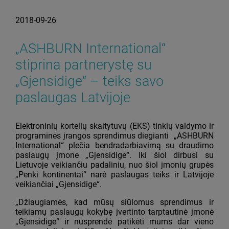
2018-09-26
„ASHBURN International“
stiprina partnerystę su
„Gjensidige“ – teiks savo
paslaugas Latvijoje
Elektroninių kortelių skaitytuvų (EKS) tinklų valdymo ir
programinės įrangos sprendimus diegianti „ASHBURN
International“ plečia bendradarbiavimą su draudimo
paslaugų įmone „Gjensidige“. Iki šiol dirbusi su
Lietuvoje veikiančiu padaliniu, nuo šiol įmonių grupės
„Penki kontinentai“ narė paslaugas teiks ir Latvijoje
veikiančiai „Gjensidige“.
„Džiaugiamės, kad mūsų siūlomus sprendimus ir
teikiamų paslaugų kokybę įvertinto tarptautinė įmonė
„Gjensidige“ ir nusprendė patikėti mums dar vieno