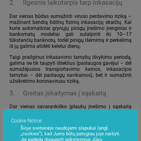
2.
Ilgesnis laikotarpis tarp inkasacijų
Dar vienas būdas sumažinti viruso perdavimo riziką –
mažinant bendrą būtinų fizinių inkasacijų skaičių. Kai
kurie automatiniai grynųjų pinigų įnešimo įrenginiai ir
bankomatų modeliai gali sutalpinti iki 10–17
tūkstančių banknotų, todėl pinigų išėmimą ir perkėlimą
iš jų galima atidėti keletui dienų.
Taigi prailginus inkasavimo tarnybų išvykimo periodą,
galima ne tik taupyti išteklius (paslaugos gavėjui – dėl
sumažėjusios transportavimo kainos, inkasacijos
tarnybai – dėl paslaugų savikainos), bet ir sumažinti
užsikrėtimo koronavirusu riziką.
3.
Greitas įskaitymas į sąskaitą
Dar vienas savarankiško įplaukų įnešimo į sąskaitą
pranašumas, palyginti su tradicine inkasacija, yra
operatyvus lėšų įskaitymas.
Cookie Notice
Šioje svetainėje naudojami slapukai (angl.
Tais atvejais, kai inkasavimo tarnybos susiduria su
„cookies“), kad Jums būtų patogiau joje naršyti.
judėjimo ribojimu regionuose, kuriuose taikomos
Jie padeda išsaugoti ankstesnius Jūsų