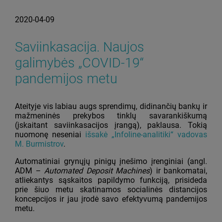
2020-04-09
Saviinkasacija. Naujos
galimybės „COVID-19“
pandemijos metu
Ateityje vis labiau augs sprendimų, didinančių bankų ir
mažmeninės prekybos tinklų savarankiškumą
(įskaitant saviinkasacijos įrangą), paklausa. Tokią
nuomonę neseniai
išsakė „Infoline-analitiki“ vadovas
M. Burmistrov
.
Automatiniai grynųjų pinigų įnešimo įrenginiai (angl.
ADM –
Automated Deposit Machines
) ir bankomatai,
atliekantys sąskaitos papildymo funkciją, prisideda
prie šiuo metu skatinamos socialinės distancijos
koncepcijos ir jau įrodė savo efektyvumą pandemijos
metu.