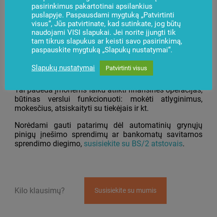
griežtesnės karantino taisyklės, arba su išaugusiu
pasirinkimus pakartotinai apsilankius
personalo darbo krūviu, šis pranašumas tampa ypač
puslapyje. Paspausdami mygtuką „Patvirtinti
svarbus.
visus“, Jūs patvirtinate, kad sutinkate, jog būtų
naudojami VISI slapukai. Jei norite įjungti tik
Nepriklausomai nuo inkasavimo tarnybos darbo
tam tikrus slapukus ar keisti savo pasirinkimą,
apkrovos ir jos vizitų grafiko, prekių pardavimo ir
paspauskite mygtuką „Slapukų nustatymai“.
paslaugų teikimo vietose surinktos pajamos gali būti
per kelias minutes pervedamos į verslo įmonės
Slapukų nustatymai
Patvirtinti visus
sąskaitą.
Tai padeda įmonėms laiku atlikti finansines operacijas,
būtinas verslui funkcionuoti: mokėti atlyginimus,
mokesčius, atsiskaityti su tiekėjais ir kt.
Norėdami gauti patarimų dėl automatinių grynųjų
pinigų įnešimo sprendimų ar bankomatų savitarnos
sprendimo diegimo,
susisiekite su BS/2 atstovais
.
Kilo klausimų?
Susisiekite su mumis