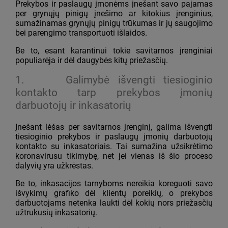
Prekybos ir paslaugų įmonėms įnešant savo pajamas
per grynųjų pinigų įnešimo ar kitokius įrenginius,
sumažinamas grynųjų pinigų trūkumas ir jų saugojimo
bei parengimo transportuoti išlaidos.
Be to, esant karantinui tokie savitarnos įrenginiai
populiarėja ir dėl daugybės kitų priežasčių.
1.
Galimybė išvengti tiesioginio
kontakto tarp prekybos įmonių
darbuotojų ir inkasatorių
Įnešant lėšas per savitarnos įrenginį, galima išvengti
tiesioginio prekybos ir paslaugų įmonių darbuotojų
kontakto su inkasatoriais. Tai sumažina užsikrėtimo
koronavirusu tikimybę, net jei vienas iš šio proceso
dalyvių yra užkrėstas.
Be to, inkasacijos tarnyboms nereikia koreguoti savo
išvykimų grafiko dėl klientų poreikių, o prekybos
darbuotojams netenka laukti dėl kokių nors priežasčių
užtrukusių inkasatorių.