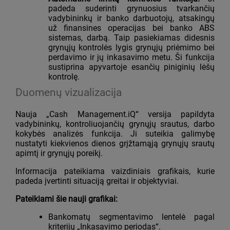
padeda suderinti grynuosius tvarkančių
vadybininkų ir banko darbuotojų, atsakingų
už finansines operacijas bei banko ABS
sistemas, darbą. Taip pasiekiamas didesnis
grynųjų kontrolės lygis grynųjų priėmimo bei
perdavimo ir jų inkasavimo metu. Ši funkcija
sustiprina apyvartoje esančių piniginių lėšų
kontrolę.
Duomenų vizualizacija
Nauja „Cash Management.iQ“ versija papildyta
vadybininkų, kontroliuojančių grynųjų srautus, darbo
kokybės analizės funkcija. Ji suteikia galimybę
nustatyti kiekvienos dienos grįžtamąją grynųjų srautų
apimtį ir grynųjų poreikį.
Informacija pateikiama vaizdiniais grafikais, kurie
padeda įvertinti situaciją greitai ir objektyviai.
Pateikiami šie nauji grafikai:
Bankomatų segmentavimo lentelė pagal
kriterijų „Inkasavimo periodas“.