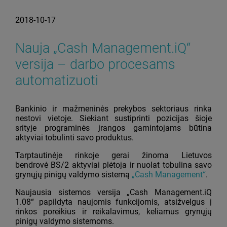
2018-10-17
Nauja „Cash Management.iQ“
versija – darbo procesams
automatizuoti
Bankinio ir mažmeninės prekybos sektoriaus rinka
nestovi vietoje. Siekiant sustiprinti pozicijas šioje
srityje programinės įrangos gamintojams būtina
aktyviai tobulinti savo produktus.
Tarptautinėje rinkoje gerai žinoma Lietuvos
bendrovė BS/2 aktyviai plėtoja ir nuolat tobulina savo
grynųjų pinigų valdymo sistemą
„Cash Management“
.
Naujausia sistemos versija „Cash Management.iQ
1.08“ papildyta naujomis funkcijomis, atsižvelgus į
rinkos poreikius ir reikalavimus, keliamus grynųjų
pinigų valdymo sistemoms.