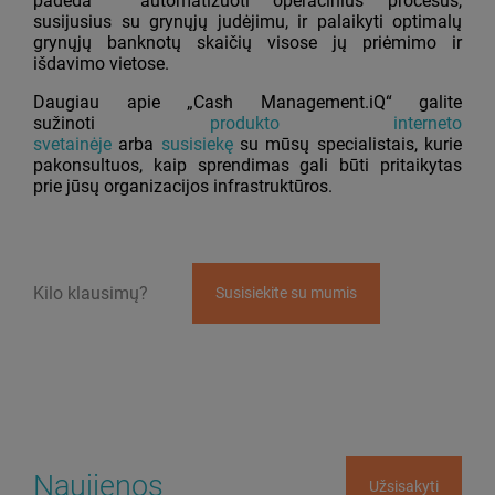
padeda automatizuoti operacinius procesus,
susijusius su grynųjų judėjimu, ir palaikyti optimalų
grynųjų banknotų skaičių visose jų priėmimo ir
išdavimo vietose.
Daugiau apie „Cash Management.iQ“ galite
sužinoti
produkto interneto
svetainėje
arba
susisiekę
su mūsų specialistais, kurie
pakonsultuos, kaip sprendimas gali būti pritaikytas
prie jūsų organizacijos infrastruktūros.
Kilo klausimų?
Susisiekite su mumis
Naujienos
Užsisakyti