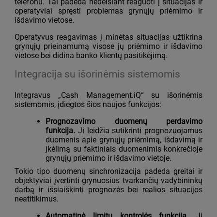
telefonu. Tai padeda nedelsiant reaguoti į situacijas ir
operatyviai spręsti problemas grynųjų priėmimo ir
išdavimo vietose.
Operatyvus reagavimas į minėtas situacijas užtikrina
grynųjų prieinamumą visose jų priėmimo ir išdavimo
vietose bei didina banko klientų pasitikėjimą.
Integracija su išorinėmis sistemomis
Integravus „Cash Management.iQ“ su išorinėmis
sistemomis, įdiegtos šios naujos funkcijos:
Prognozavimo duomenų perdavimo
funkcija.
Ji leidžia sutikrinti prognozuojamus
duomenis apie grynųjų priėmimą, išdavimą ir
įkėlimą su faktiniais duomenimis konkrečioje
grynųjų priėmimo ir išdavimo vietoje.
Tokio tipo duomenų sinchronizacija padeda greitai ir
objektyviai įvertinti grynuosius tvarkančių vadybininkų
darbą ir išsiaiškinti prognozės bei realios situacijos
neatitikimus.
Automatinė limitų kontrolės funkcija
.
Ji