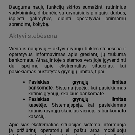
Dauguma naujų funkcijų skirtos sumažinti rutininius
vadybininkų, dirbančių su grynaisiais pinigais, darbus,
išplėsti galimybes, didinti operatyviai priimamų
sprendimų kokybę.
Aktyvi stebėsena
Viena iš naujovių – aktyvi grynųjų būklės stebėsena ir
operatyvus informavimas apie gresiantį jų trūkumą
bankomate. Atnaujintoje sistemos versijoje įgyvendinti
du įspėjimų apie ekstremalias situacijas, kai
pasiekiamas nustatytas grynųjų limitas, tipai.
Pasiektas grynųjų limitas
bankomate.
Sistema įspėja, kai pasiekiamas
kritinis grynųjų skaičius bankomate.
Pasiektas grynųjų limitas
kasetėje.
Sistemaįspėja, kai pasiekiamas
kritinis grynųjų skaičius vienoje iš bankomato
kasečių.
Apie šias ekstremalias situacijas sistema informuoja
ją prižiūrintį operatorių el. paštu arba mobiliuoju