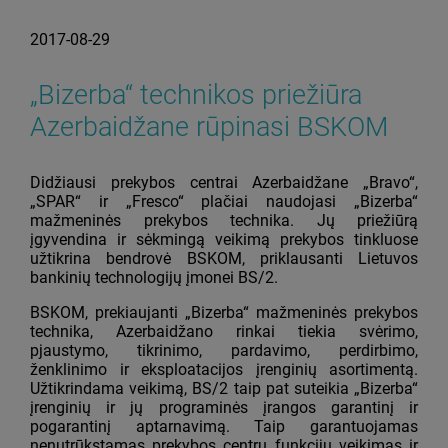
2017-08-29
„Bizerba“ technikos priežiūra
Azerbaidžane rūpinasi BSKOM
Didžiausi prekybos centrai Azerbaidžane „Bravo“,
„SPAR“ ir „Fresco“ plačiai naudojasi „Bizerba“
mažmeninės prekybos technika. Jų priežiūrą
įgyvendina ir sėkmingą veikimą prekybos tinkluose
užtikrina bendrovė BSKOM, priklausanti Lietuvos
bankinių technologijų įmonei BS/2.
BSKOM, prekiaujanti „Bizerba“ mažmeninės prekybos
technika, Azerbaidžano rinkai tiekia svėrimo,
pjaustymo, tikrinimo, pardavimo, perdirbimo,
ženklinimo ir eksploatacijos įrenginių asortimentą.
Užtikrindama veikimą, BS/2 taip pat suteikia „Bizerba“
įrenginių ir jų programinės įrangos garantinį ir
pogarantinį aptarnavimą. Taip garantuojamas
nenutrūkstamas prekybos centrų funkcijų veikimas ir