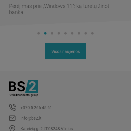
Perėjimas prie „Windows 11“: ką turėtų žinoti
bankai
Visos naujienos
+370 5 266 45 61
info@bs2.lt
Kareivių g. 2 LT-08248 Vilnius