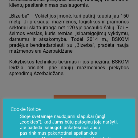
klientų pasitenkinimas paslaugomis.
„Bizerba“ – Vokietijos įmonė, kuri patirtį kaupia jau 150
metų. Ji prekiauja mažmenos, logistikos ir pramonės
sektoriui skirta įranga net 120-yje pasaulio šalių. Tai –
šeimos verslas, kuris remiasi įsipareigojimų vykdymu,
darnumu ir atsakomybe. Todėl 2014 m., BSKOM
pradėjus bendradarbiauti su „Bizerba“, pradėta nauja
mažmenos era Azerbaidžane.
Kokybiškos technikos tiekimas ir jos priežiūra, BSKOM
leidžia prisidėti prie naujų mažmeninės prekybos
sprendimų Azerbaidžane.
Kilo klausimų?
Susisiekite su mumis
Cookie Notice
Šioje svetainėje naudojami slapukai (angl.
„cookies“), kad Jums būtų patogiau joje naršyti.
Jie padeda išsaugoti ankstesnius Jūsų
pasirinkimus pakartotinai apsilankius