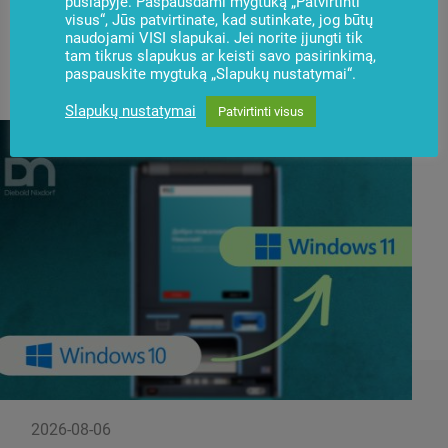
puslapyje. Paspausdami mygtuką „Patvirtinti
visus“, Jūs patvirtinate, kad sutinkate, jog būtų
naudojami VISI slapukai. Jei norite įjungti tik
Naujienos
tam tikrus slapukus ar keisti savo pasirinkimą,
Užsisakyti
paspauskite mygtuką „Slapukų nustatymai“.
Slapukų nustatymai
Patvirtinti visus
2026-08-06