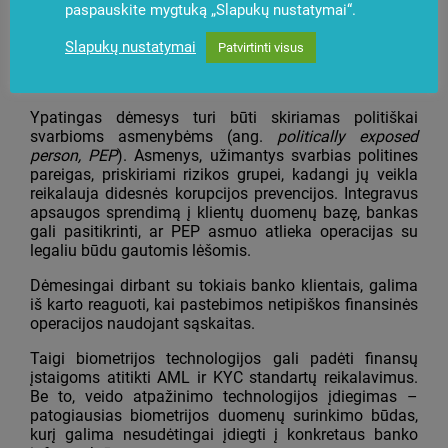
nusikaltėlį, bus nedelsiant informuojamos apsaugos
paspauskite mygtuką „Slapukų nustatymai“.
tarnybos. Aptarnaujant įtartiną piktavalį asmenį taip
pat gali būti numatyti bankomato veiklos scenarijai,
Slapukų nustatymai
Patvirtinti visus
kurie nutrauks paslaugų teikimą ir ekrane rodys tam
tikrą iš anksto paruoštą informaciją.
Ypatingas dėmesys turi būti skiriamas politiškai
svarbioms asmenybėms (ang.
politically exposed
person, PEP
). Asmenys, užimantys svarbias politines
pareigas, priskiriami rizikos grupei, kadangi jų veikla
reikalauja didesnės korupcijos prevencijos. Integravus
apsaugos sprendimą į klientų duomenų bazę, bankas
gali pasitikrinti, ar PEP asmuo atlieka operacijas su
legaliu būdu gautomis lėšomis.
Dėmesingai dirbant su tokiais banko klientais, galima
iš karto reaguoti, kai pastebimos netipiškos finansinės
operacijos naudojant sąskaitas.
Taigi biometrijos technologijos gali padėti finansų
įstaigoms atitikti AML ir KYC standartų reikalavimus.
Be to, veido atpažinimo technologijos įdiegimas –
patogiausias biometrijos duomenų surinkimo būdas,
kurį galima nesudėtingai įdiegti į konkretaus banko