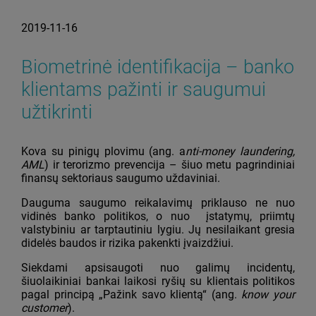
2019-11-16
Biometrinė identifikacija – banko
klientams pažinti ir saugumui
užtikrinti
Kova su pinigų plovimu (ang. a
nti-money laundering,
AML
) ir terorizmo prevencija – šiuo metu pagrindiniai
finansų sektoriaus saugumo uždaviniai.
Dauguma saugumo reikalavimų priklauso ne nuo
vidinės banko politikos, o nuo įstatymų, priimtų
valstybiniu ar tarptautiniu lygiu. Jų nesilaikant gresia
didelės baudos ir rizika pakenkti įvaizdžiui.
Siekdami apsisaugoti nuo galimų incidentų,
šiuolaikiniai bankai laikosi ryšių su klientais politikos
pagal principą „Pažink savo klientą“ (ang.
know your
customer
).