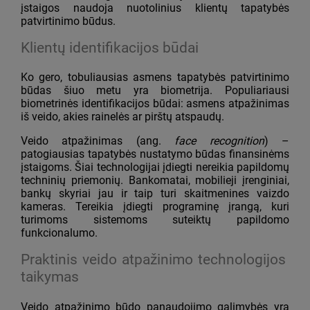
įstaigos naudoja nuotolinius klientų tapatybės
patvirtinimo būdus.
Klientų identifikacijos būdai
Ko gero, tobuliausias asmens tapatybės patvirtinimo
būdas šiuo metu yra biometrija. Populiariausi
biometrinės identifikacijos būdai: asmens atpažinimas
iš veido, akies rainelės ar pirštų atspaudų.
Veido atpažinimas (ang.
face recognition
) –
patogiausias tapatybės nustatymo būdas finansinėms
įstaigoms. Šiai technologijai įdiegti nereikia papildomų
techninių priemonių. Bankomatai, mobilieji įrenginiai,
bankų skyriai jau ir taip turi skaitmenines vaizdo
kameras. Tereikia įdiegti programinę įrangą, kuri
turimoms sistemoms suteiktų papildomo
funkcionalumo.
Praktinis veido atpažinimo technologijos
taikymas
Veido atpažinimo būdo panaudojimo galimybės yra