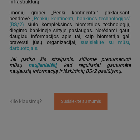
infrastruktūrą.
Įmonių grupei „Penki kontinentai“ priklausanti
bendrovė
„Penkių kontinentų bankinės technologijos“
(BS/2)
siūlo kompleksines biometrijos technologijų
diegimo bankinėje srityje paslaugas. Norėdami gauti
daugiau informacijos apie tai, kaip biometrija gali
praversti jūsų organizacijai,
susisiekite su mūsų
darbuotojais
.
Jei patiko šis straipsnis, siūlome prenumeruoti
mūsų
naujienlaiškį
, kad reguliariai gautumėte
naujausią informaciją ir išskirtinių BS/2 pasiūlymų.
Kilo klausimų?
Susisiekite su mumis