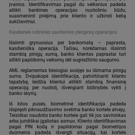
įvairios. Identifikavimas pagal du veiksnius padeda
atlikti bankines operacijas nuotoliniu būdu,
suasmeninti priėjimą prie kliento ir užkirsti kelią
sukčiavimui.
Kasdienės rutininės savitarnos įrenginių operacijos
Išsiimti grynuosius per bankomatą – paprasta,
kasdieniška operacija. Tačiau, norėdamas išsiimti
stambią pinigų sumą, banko klientas paprastai turi
atlikti papildomų veiksmų dėl sugriežtinto saugumo.
AML reglamentas tiesiogiai susijęs su išimama pinigų
suma. Dvipakopė identifikacija, patvirtinanti kliento
tapatybę, leidžia klientui atilikti stambią finansinę
operaciją per nuotolį, išvengiant būtinybės vykti į
banko skyrių.
Iš kitos pusės, biometrinė identifikacija padeda
išspręsti piknaudžiavimo svetima banko kortele atvejų.
Teisiškai naudotis banko kortele gali tik jos savininkas
arba juridiškai įgaliotas asmuo. Kliento identifikavimas
pagal PIN kodą ir papildomai pagal biometrijos
duomenis padeda išvengti situacijų, kai kortele