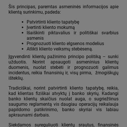
Šis principas, paremtas asmeninės informacijos apie
klientą surinkimu, padeda:
Patvirtinti kliento tapatybę
Įvertinti kliento mokumą
Išaiškinti piktavalius ir politiškai svarbius
asmenis
Prognozuoti kliento elgsenos modelius
Atlikti kliento veiksmų stebėseną.
Įgyvendinti klientų pažinimo principo politiką – sunki
užduotis. Norint apsaugoti asmeninius klientų
duomenis, nuolat stebėti ir prognozuoti galimus
incidentus, reikia finansinių ir, visų pirma, žmogiškųjų
išteklių.
Tradiciškai, norint patvirtinti kliento tapatybę, reikia,
kad klientas fiziškai atvyktų į banko skyrių. Kadangi
banko klientų skaičius nuolat auga, o sugriežtinus
saugumo reglamentą vis daugiau operacijų reikalauja
papildomo patikrinimo, banko skyriai vis labiau
apkraunami darbais.
Siekdamos sureguliuoti klientų srautus, finansinės