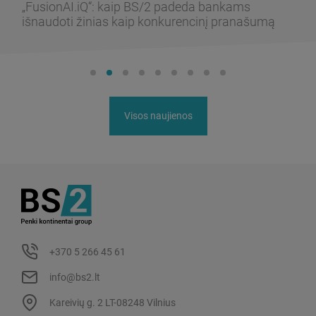
„FusionAI.iQ“: kaip BS/2 padeda bankams
išnaudoti žinias kaip konkurencinį pranašumą
Visos naujienos
+370 5 266 45 61
info@bs2.lt
Kareivių g. 2 LT-08248 Vilnius