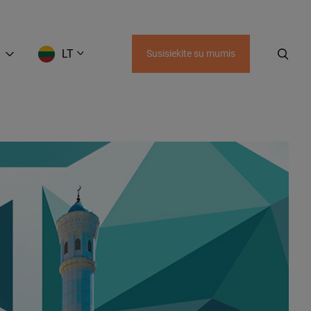
LT
Susisiekite su mumis
EN
LT
RU