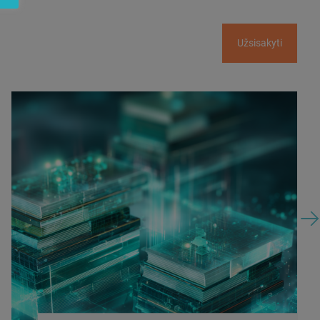
Užsisakyti