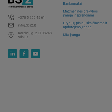
Bankomatai
Mažmeninės prekybos
įranga ir sprendimai
+370 5 266 45 61
Grynųjų pinigų skaičiavimo ir
info@bs2.lt
apdorojimo įranga
Kareivių g. 2 LT-08248
Kita įranga
Vilnius