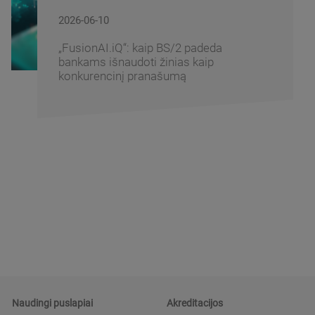
2026-06-10
„FusionAI.iQ“: kaip BS/2 padeda
bankams išnaudoti žinias kaip
konkurencinį pranašumą
Naudingi puslapiai
Akreditacijos