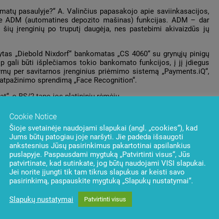
atų pasaulyje?“ A. Valinčius papasakojo apie saviinkasacijos,
ie ADM (automatines depozito mašinas) funkcijas. ADM – dar
šių įrenginių po truputį daugėja, nes pastebimi akivaizdūs jų
ytas „Diebold Nixdorf“ bankomatas „CS 4060“ su grynųjų pinigų
ip gali būti išplečiamos tokio bankomato funkcijos, į jį įdiegus
ymų per savitarnos įrenginius priėmimo sistemą „Payments.iQ“,
ų atpažinimo sprendimą „Face Recognition“.
“, o BS/2 tapo jos platininiu rėmėju.
Cookie Notice
Šioje svetainėje naudojami slapukai (angl. „cookies“), kad
Jums būtų patogiau joje naršyti. Jie padeda išsaugoti
ankstesnius Jūsų pasirinkimus pakartotinai apsilankius
puslapyje. Paspausdami mygtuką „Patvirtinti visus“, Jūs
patvirtinate, kad sutinkate, jog būtų naudojami VISI slapukai.
Jei norite įjungti tik tam tikrus slapukus ar keisti savo
pasirinkimą, paspauskite mygtuką „Slapukų nustatymai“.
Slapukų nustatymai
Patvirtinti visus