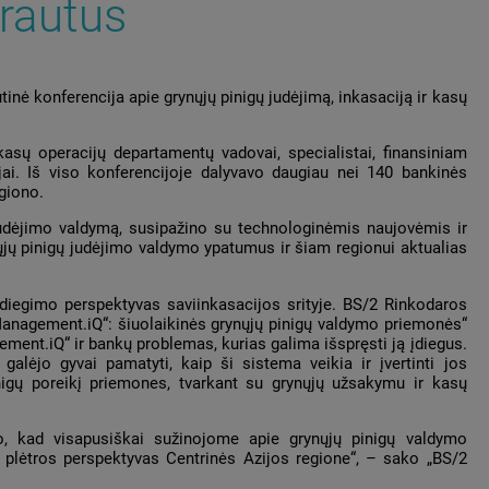
srautus
nė konferencija apie grynųjų pinigų judėjimą, inkasaciją ir kasų
kasų operacijų departamentų vadovai, specialistai, finansiniam
jai. Iš viso konferencijoje dalyvavo daugiau nei 140 bankinės
giono.
ų judėjimo valdymą, susipažino su technologinėmis naujovėmis ir
jų pinigų judėjimo valdymo ypatumus ir šiam regionui aktualias
 diegimo perspektyvas saviinkasacijos srityje. BS/2 Rinkodaros
Management.iQ“: šiuolaikinės grynųjų pinigų valdymo priemonės“
nt.iQ“ ir bankų problemas, kurias galima išspręsti ją įdiegus.
lėjo gyvai pamatyti, kaip ši sistema veikia ir įvertinti jos
nigų poreikį priemones, tvarkant su grynųjų užsakymu ir kasų
o, kad visapusiškai sužinojome apie grynųjų pinigų valdymo
 plėtros perspektyvas Centrinės Azijos regione“, – sako „BS/2