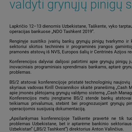
valdyti grynųjų pinigų 
Lapkričio 12–13 dienomis Uzbekistane, Taškente, vyko tarptauti
operacijas bankuose „NDO Tashkent 2019“.
Renginyje susitiko įvairių bankų grynųjų pinigų tvarkymo ir 
sektoriui skirtos techninės ir programinės įrangos gaminto
pramonės atstovų iš NVS, Europos šalių ir Centrinės Azijos re
Konferencijos dalyviai dalijosi patirtimi apie grynųjų pinig
inovaciniais programiniais sprendimais bankams, aptarė grynų
problemas.
BS/2 atstovai konferencijoje pristatė technologinių naujovių
skyriaus vadovas Kirill Ovsiannikov skaitė pranešimą „Cash 
apie įmonės plėtojamą grynųjų valdymo sistemą „Cash Manageme
Konferencijos metu įrengtame BS/2 stende bankų atstovai ga
teikiamus privalumus, stebint bei prognozuojant grynųjų pi
operacijomis susijusią dokumentaciją.
„Apsilankymas konferencijoje Taškente pravertė ne tik tu
problemas Uzbekistane, bet ir aptarėme bankinio sektoriaus
Uzbekistan“ („BS/2 Таshkent“) direktorius Anton Valinčius.