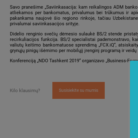
Savo pranešime „Saviinkasacija: kam reikalingos ADM bankom
atliekamos per bankomatus, privalumus bei trūkumus ir ap
pakankama naujovė šio regiono rinkoje, tačiau Uzbekistane 
privalumai saviinkasacijos srityje.
Didelio renginio svečių dėmesio sulaukė BS/2 stende pristat
recirkuliacijos funkcija. BS/2 specialistai pademonstravo, ka
valiutų keitimo bankomatuose sprendimą „FCX.iQ“, atsiskait
grynųjų pinigų išėmimo per mobilųjį įrenginį programą ir veid
Konferenciją „NDO Tashkent 2019“ organizavo „Business-Format
Kilo klausimų?
Susisiekite su mumis