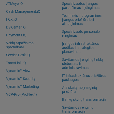
ATMeye.iQ
Specializuotos įrangos
paruošimas ir įdiegimas
Cash Management.iQ
Techninės ir programinės
FCX.iQ
įrangos priežiūra bei
atnaujinimas
DS Center.iQ
Specializuoto personalo
Payments.iQ
rengimas
Veidų atpažinimo
Įrangos infrastruktūros
sprendimai
auditas ir strategijos
planavimas
Service Desk.iQ
Savitarnos įrenginių tinklų
TransLink.iQ
stebėsena ir
administravimas
Vynamic™ View
IT infrastruktūros priežiūros
Vynamic™ Security
paslaugos
Vynamic™ Marketing
Atsiskaitymo įrenginių
priežiūra
VCP-Pro (ProFlex4)
Bankų skyrių transformacija
Savitarnos įrenginių
transformacija