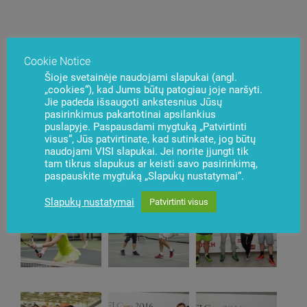
Cookie Notice
Šioje svetainėje naudojami slapukai (angl.
„cookies“), kad Jums būtų patogiau joje naršyti.
Jie padeda išsaugoti ankstesnius Jūsų
pasirinkimus pakartotinai apsilankius
puslapyje. Paspausdami mygtuką „Patvirtinti
visus“, Jūs patvirtinate, kad sutinkate, jog būtų
naudojami VISI slapukai. Jei norite įjungti tik
tam tikrus slapukus ar keisti savo pasirinkimą,
paspauskite mygtuką „Slapukų nustatymai“.
Slapukų nustatymai
Patvirtinti visus