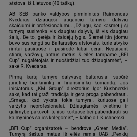
atstovai iš Lietuvos (40 taškų).
AB SEB banko valdybos pirmininkas Raimondas
Kvedaras džiaugėsi augančiu turnyro dalyvių
skaičiumi ir profesionalumu. „Džiugu, kad kasmet į šį
turnyrą susirenka vis daugiau dalyvių iš vis daugiau
šalių. Be to, gerėja ir žaidėjų lygis. Šiemet itin įdomu
buvo susirungti su Baltarusijos atstovais, kurie atvyko
rimtai pasiruošę ir pasirodė labai gerai. Nepaisant
stiprių varžovų, antrus metus iš eilės tampame „BFI
Cup“ nugalėtojais ir nuoširdžiai tuo džiaugiamės“, –
sakė R. Kvedaras.
Pirmą kartą turnyre dalyvavę baltarusiai subūrė
jungtinę bankininkų ir finansininkų komandą. Jos
iniciatorius „KM Group“ direktorius Igor Kushnerski
sakė, kad tai graži tradicija ir gera proga pabendrauti.
„Smagu, kad vyksta tokie turnyrai, kuriuose gali
varžytis neprofesionalai. Džiaugiamės kvietimu ir
galimybe pakovoti teniso kortuose bei pabendrauti su
kaimyninės šalies kolegomis“, – kalbėjo I. Kushnerski.
„BFI Cup“ organizatorė – bendrovė „Green Media“.
Turnyrą šeštus metus iš eilės remia UAB „Penkių