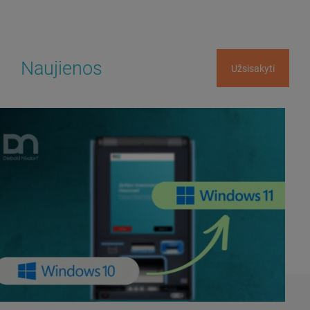
Naujienos
Užsisakyti