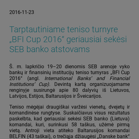
2016-11-23
Tarptautiniame teniso turnyre
„BFI Cup 2016“ geriausiai sekėsi
SEB banko atstovams
Š. m. lapkričio 19–20 dienomis SEB arenoje vyko
bankų ir finansinių institucijų teniso turnyras „BFI Cup
2016“ (angl.
International Banks’ and Financial
Institutions’ Cup
).
Devintą kartą organizuojamame
renginyje susirungė apie 80 dalyvių iš Lietuvos,
Latvijos, Estijos, Baltarusijos ir Šveicarijos.
Teniso mėgėjai draugiškai varžėsi vienetų, dvejetų ir
komandinėse rungtyse. Suskaičiavus visus rezultatus
paskelbta, kad geriausiai sekėsi SEB banko (Lietuva)
komandai, kuri, surinkusi 58 taškus, užėmė pirmą
vietą. Antroji vieta atiteko Baltarusijos komandai
BELFIN (43 taškai), o trečiąja džiaugėsi „Danske bank“