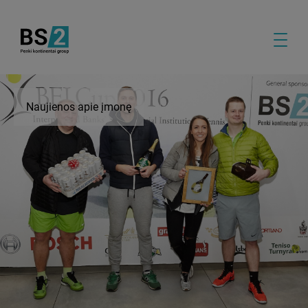
Naujienos apie įmonę