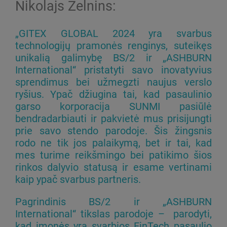
Nikolajs Želnins:
„GITEX GLOBAL 2024 yra svarbus
technologijų pramonės renginys, suteikęs
unikalią galimybę BS/2 ir „ASHBURN
International“ pristatyti savo inovatyvius
sprendimus bei užmegzti naujus verslo
ryšius. Ypač džiugina tai, kad pasaulinio
garso korporacija SUNMI pasiūlė
bendradarbiauti ir pakvietė mus prisijungti
prie savo stendo parodoje. Šis žingsnis
rodo ne tik jos palaikymą, bet ir tai, kad
mes turime reikšmingo bei patikimo šios
rinkos dalyvio statusą ir esame vertinami
kaip ypač svarbus partneris.
Pagrindinis BS/2 ir „ASHBURN
International“ tikslas parodoje – parodyti,
kad įmonės yra svarbios FinTech pasaulio