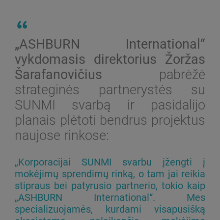
„ASHBURN International“
vykdomasis direktorius Žoržas
Šarafanovičius
pabrėžė
strateginės partnerystės su
SUNMI svarbą ir pasidalijo
planais plėtoti bendrus projektus
naujose rinkose:
„Korporacijai SUNMI svarbu įžengti į
mokėjimų sprendimų rinką, o tam jai reikia
stipraus bei patyrusio partnerio, tokio kaip
„ASHBURN International“. Mes
specializuojamės, kurdami visapusišką