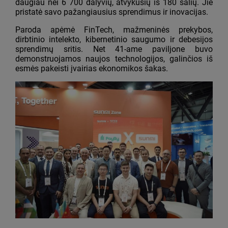
daugiau nei 6 700 dalyvių, atvykusių iš 180 šalių. Jie
pristatė savo pažangiausius sprendimus ir inovacijas.
Paroda apėmė FinTech, mažmeninės prekybos,
dirbtinio intelekto, kibernetinio saugumo ir debesijos
sprendimų sritis. Net 41-ame paviljone buvo
demonstruojamos naujos technologijos, galinčios iš
esmės pakeisti įvairias ekonomikos šakas.