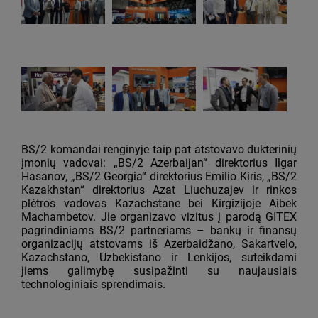
BS/2 komandai renginyje taip pat atstovavo dukterinių
įmonių vadovai: „BS/2 Azerbaijan“ direktorius Ilgar
Hasanov, „BS/2 Georgia“ direktorius Emilio Kiris, „BS/2
Kazakhstan“ direktorius Azat Liuchuzajev ir rinkos
plėtros vadovas Kazachstane bei Kirgizijoje Aibek
Machambetov. Jie organizavo vizitus į parodą GITEX
pagrindiniams BS/2 partneriams – bankų ir finansų
organizacijų atstovams iš Azerbaidžano, Sakartvelo,
Kazachstano, Uzbekistano ir Lenkijos, suteikdami
jiems galimybę susipažinti su naujausiais
technologiniais sprendimais.