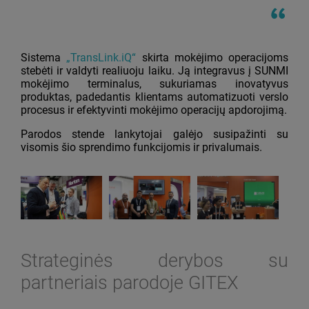
Sistema
„TransLink.iQ“
skirta mokėjimo operacijoms
stebėti ir valdyti realiuoju laiku. Ją integravus į SUNMI
mokėjimo terminalus, sukuriamas inovatyvus
produktas, padedantis klientams automatizuoti verslo
procesus ir efektyvinti mokėjimo operacijų apdorojimą.
Parodos stende lankytojai galėjo susipažinti su
visomis šio sprendimo funkcijomis ir privalumais.
Strateginės derybos su
partneriais parodoje GITEX