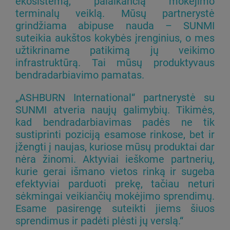
ekosistemą, palaikančią mokėjimo
terminalų veiklą. Mūsų partnerystė
grindžiama abipuse nauda – SUNMI
suteikia aukštos kokybės įrenginius, o mes
užtikriname patikimą jų veikimo
infrastruktūrą. Tai mūsų produktyvaus
bendradarbiavimo pamatas.
„ASHBURN International“ partnerystė su
SUNMI atveria naujų galimybių. Tikimės,
kad bendradarbiavimas padės ne tik
sustiprinti poziciją esamose rinkose, bet ir
įžengti į naujas, kuriose mūsų produktai dar
nėra žinomi. Aktyviai ieškome partnerių,
kurie gerai išmano vietos rinką ir sugeba
efektyviai parduoti prekę, tačiau neturi
sėkmingai veikiančių mokėjimo sprendimų.
Esame pasirengę suteikti jiems šiuos
sprendimus ir padėti plėsti jų verslą.“