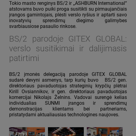
Tokio masto renginys BS/2 ir „ASHBURN International“
atstovams buvo puiki proga susitikti su pirmaujančiais
įrangos gamintojais, plėsti verslo ryšius ir aptarti savo
inovatyvių sprendimų diegimo galimybes
svarbiausiose pasaulio rinkose.
BS/2 parodoje GITEX GLOBAL:
verslo susitikimai ir dalijimasis
patirtimi
BS/2 įmonės delegaciją parodoje GITEX GLOBAL
sudarė devyni asmenys, tarp kurių buvo BS/2 gen.
direktoriaus pavaduotojas strateginių krypčių plėtrai
Kirill Ovsiannikov, ir gen. direktoriaus pavaduotojas
komercijai Nikolajs Želnins. Vadovai surengė kelias
individualias SUNMI įrangos ir sprendimų
demonstracijas klientams bei partneriams,
pristatydami aktualiausias technologines naujoves.