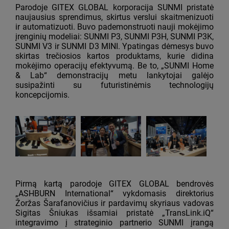
Parodoje GITEX GLOBAL korporacija SUNMI pristatė
naujausius sprendimus, skirtus verslui skaitmenizuoti
ir automatizuoti. Buvo pademonstruoti nauji mokėjimo
įrenginių modeliai: SUNMI P3, SUNMI P3H, SUNMI P3K,
SUNMI V3 ir SUNMI D3 MINI. Ypatingas dėmesys buvo
skirtas trečiosios kartos produktams, kurie didina
mokėjimo operacijų efektyvumą. Be to, „SUNMI Home
& Lab“ demonstracijų metu lankytojai galėjo
susipažinti su futuristinėmis technologijų
koncepcijomis.
Pirmą kartą parodoje GITEX GLOBAL bendrovės
„ASHBURN International“ vykdomasis direktorius
Žoržas Šarafanovičius ir pardavimų skyriaus vadovas
Sigitas Šniukas išsamiai pristatė „TransLink.iQ“
integravimo į strateginio partnerio SUNMI įrangą