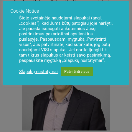
galimybes. Kaip realiai veikia šis programinės įrangos
sprendimas, buvo demonstruojama SUNMI stende.
Cookie Notice
2024 m. gegužę įmonių grupės „Penki kontinentai“
Šioje svetainėje naudojami slapukai (angl.
atstovai lankėsi SUNMI centriniame biure Šanchajuje,
„cookies“), kad Jums būtų patogiau joje naršyti.
Jie padeda išsaugoti ankstesnius Jūsų
kur pasirašė
strateginį partnerystės memorandumą
,
pasirinkimus pakartotinai apsilankius
dar labiau sustiprinusį šalių bendradarbiavimą.
puslapyje. Paspausdami mygtuką „Patvirtinti
visus“, Jūs patvirtinate, kad sutinkate, jog būtų
naudojami VISI slapukai. Jei norite įjungti tik
tam tikrus slapukus ar keisti savo pasirinkimą,
paspauskite mygtuką „Slapukų nustatymai“.
Slapukų nustatymai
Patvirtinti visus