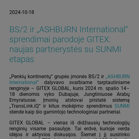
2024-10-18
BS/2 ir „ASHBURN International“
sprendimai parodoje GITEX:
naujas partnerystės su SUNMI
etapas
„Penkių kontinentų“ grupės įmonės BS/2 ir
„ASHBURN
International“
dalyvavo svarbiame tarptautiniame
renginyje – GITEX GLOBAL, kuris 2024 m. spalio 14–
18 dienomis vyko Dubajuje, Jungtiniuose Arabų
Emyratuose. Įmonių atstovai pristatė sistemą
„TransLink.iQ“ ir kitus mokėjimo sprendimus
SUNMI
stende kaip šio gamintojo technologiniai partneriai.
GITEX GLOBAL – vienas iš didžiausių technologijų
renginių visame pasaulyje. Tai erdvė, kurioje verda
idėjos ir aktyvios diskusijos. Šiemet į jį susirinko