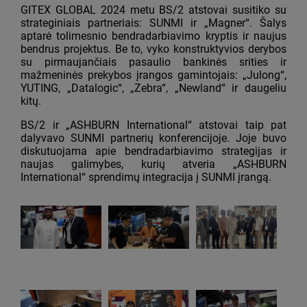
GITEX GLOBAL 2024 metu BS/2 atstovai susitiko su
strateginiais partneriais: SUNMI ir „Magner“. Šalys
aptarė tolimesnio bendradarbiavimo kryptis ir naujus
bendrus projektus. Be to, vyko konstruktyvios derybos
su pirmaujančiais pasaulio bankinės srities ir
mažmeninės prekybos įrangos gamintojais: „Julong“,
YUTING, „Datalogic“, „Zebra“, „Newland“ ir daugeliu
kitų.
BS/2 ir „ASHBURN International“ atstovai taip pat
dalyvavo SUNMI partnerių konferencijoje. Joje buvo
diskutuojama apie bendradarbiavimo strategijas ir
naujas galimybes, kurių atveria „ASHBURN
International“ sprendimų integracija į SUNMI įrangą.