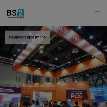
Naujienos apie įmonę