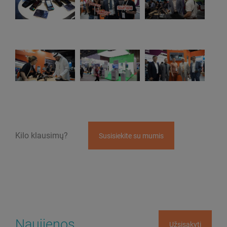
Kilo klausimų?
Susisiekite su mumis
Naujienos
Užsisakyti