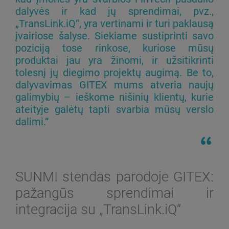
dalyvės ir kad jų sprendimai, pvz.,
„TransLink.iQ“, yra vertinami ir turi paklausą
įvairiose šalyse. Siekiame sustiprinti savo
poziciją tose rinkose, kuriose mūsų
produktai jau yra žinomi, ir užsitikrinti
tolesnį jų diegimo projektų augimą. Be to,
dalyvavimas GITEX mums atveria naujų
galimybių – ieškome nišinių klientų, kurie
ateityje galėtų tapti svarbia mūsų verslo
dalimi.“
SUNMI stendas parodoje GITEX:
pažangūs sprendimai ir
integracija su „TransLink.iQ“