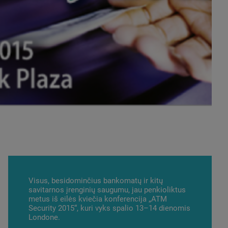
Visus, besidominčius bankomatų ir kitų
savitarnos įrenginių saugumu, jau penkioliktus
metus iš eilės kviečia konferencija „ATM
Security 2015“, kuri vyks spalio 13–14 dienomis
Londone.