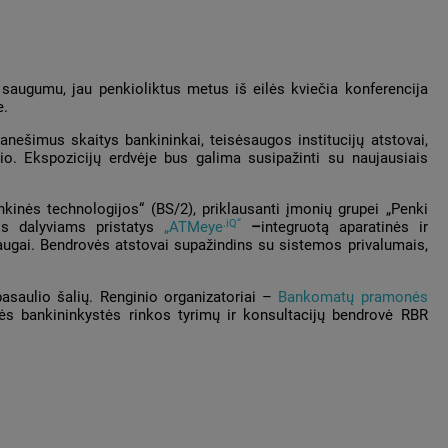
 saugumu, jau penkioliktus metus iš eilės kviečia konferencija
e.
ranešimus skaitys bankininkai, teisėsaugos institucijų atstovai,
io. Ekspozicijų erdvėje bus galima susipažinti su naujausiais
kinės technologijos“ (BS/2), priklausanti įmonių grupei „Penki
.iQ
“
jos dalyviams pristatys
„
ATMeye
–
integruotą aparatinės ir
augai. Bendrovės atstovai supažindins su sistemos privalumais,
asaulio šalių. Renginio organizatoriai –
Bankomatų pramonės
s bankininkystės rinkos tyrimų ir konsultacijų bendrovė RBR