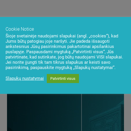
Cookie Notice
Šioje svetainėje naudojami slapukai (angl. „cookies“), kad
Jums būtų patogiau joje naršyti. Jie padeda išsaugoti
ankstesnius Jūsų pasirinkimus pakartotinai apsilankius
puslapyje. Paspausdami mygtuką „Patvirtinti visus“, Jūs
patvirtinate, kad sutinkate, jog būtų naudojami VISI slapukai.
Jei norite įjungti tik tam tikrus slapukus ar keisti savo
pasirinkimą, paspauskite mygtuką „Slapukų nustatymai“.
Slapukų nustatymai
Patvirtinti visus