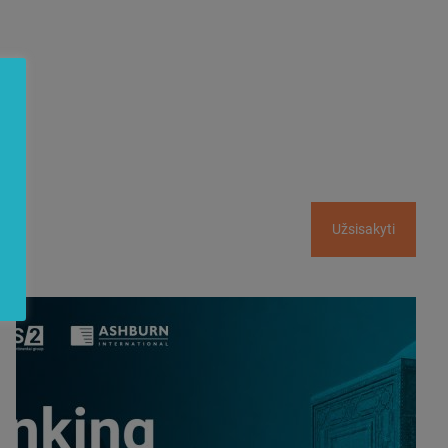
Užsisakyti