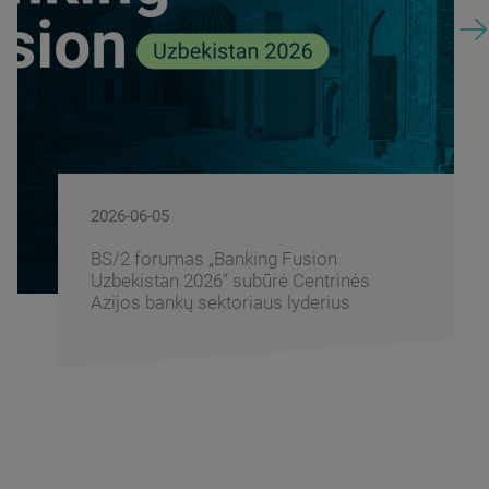
2026-06-05
BS/2 forumas „Banking Fusion
Uzbekistan 2026“ subūrė Centrinės
Azijos bankų sektoriaus lyderius