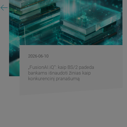
2026-06-10
„FusionAI.iQ“: kaip BS/2 padeda
bankams išnaudoti žinias kaip
konkurencinį pranašumą