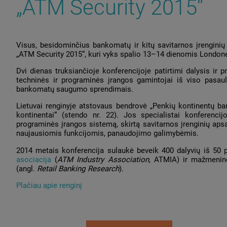
„ATM Security 2015“
Visus, besidominčius bankomatų ir kitų savitarnos įrenginių
„ATM Security 2015“, kuri vyks spalio 13–14 dienomis London
Dvi dienas truksiančioje konferencijoje patirtimi dalysis ir p
techninės ir programinės įrangos gamintojai iš viso pasaul
bankomatų saugumo sprendimais.
Lietuvai renginyje atstovaus bendrovė „Penkių kontinentų ban
kontinentai“ (stendo nr. 22). Jos specialistai konferenci
programinės įrangos sistemą, skirtą savitarnos įrenginių aps
naujausiomis funkcijomis, panaudojimo galimybėmis.
2014 metais konferencija sulaukė beveik 400 dalyvių iš 50 p
asociacija
(
ATM Industry Association
, ATMIA)
ir
mažmeninė
(angl.
Retail Banking Research
).
Plačiau apie renginį