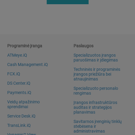
Programinė įranga
Paslaugos
ATMeye.iQ
Specializuotos įrangos
paruošimas ir įdiegimas
Cash Management.iQ
Techninės ir programinės
FCX.iQ
įrangos priežiūra bei
atnaujinimas
DS Center.iQ
Specializuoto personalo
Payments.iQ
rengimas
Veidų atpažinimo
Įrangos infrastruktūros
sprendimai
auditas ir strategijos
planavimas
Service Desk.iQ
Savitarnos įrenginių tinklų
TransLink.iQ
stebėsena ir
administravimas
Vynamic™ View