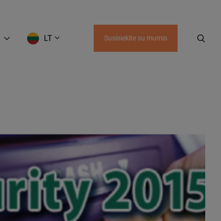
LT
Susisiekite su mumis
EN
LT
RU