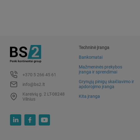
Techninė įranga
Bankomatai
Mažmeninės prekybos
įranga ir sprendimai
+370 5 266 45 61
Grynųjų pinigų skaičiavimo ir
info@bs2.lt
apdorojimo įranga
Kareivių g. 2 LT-08248
Kita įranga
Vilnius