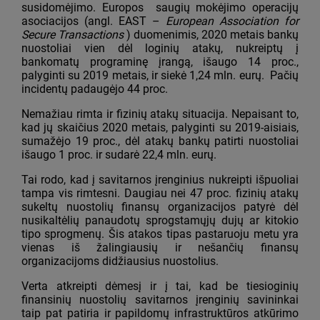
susidomėjimo. Europos saugių mokėjimo operacijų
asociacijos (angl. EAST –
European Association for
Secure Transactions
) duomenimis, 2020 metais bankų
nuostoliai vien dėl loginių atakų, nukreiptų į
bankomatų programinę įrangą, išaugo 14 proc.,
palyginti su 2019 metais, ir siekė 1,24 mln. eurų. Pačių
incidentų padaugėjo 44 proc.
Nemažiau rimta ir fizinių atakų situacija. Nepaisant to,
kad jų skaičius 2020 metais, palyginti su 2019-aisiais,
sumažėjo 19 proc., dėl atakų bankų patirti nuostoliai
išaugo 1 proc. ir sudarė 22,4 mln. eurų.
Tai rodo, kad į savitarnos įrenginius nukreipti išpuoliai
tampa vis rimtesni. Daugiau nei 47 proc. fizinių atakų
sukeltų nuostolių finansų organizacijos patyrė dėl
nusikaltėlių panaudotų sprogstamųjų dujų ar kitokio
tipo sprogmenų. Šis atakos tipas pastaruoju metu yra
vienas iš žalingiausių ir nešančių finansų
organizacijoms didžiausius nuostolius.
Verta atkreipti dėmesį ir į tai, kad be tiesioginių
finansinių nuostolių savitarnos įrenginių savininkai
taip pat patiria ir papildomų infrastruktūros atkūrimo