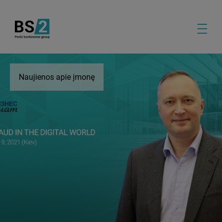
Naujienos apie įmonę