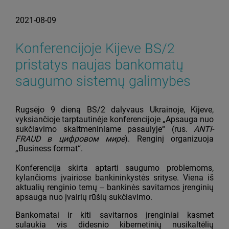
2021-08-09
Konferencijoje Kijeve BS/2
pristatys naujas bankomatų
saugumo sistemų galimybes
Rugsėjo 9 dieną BS/2 dalyvaus Ukrainoje, Kijeve,
vyksiančioje tarptautinėje konferencijoje „Apsauga nuo
sukčiavimo skaitmeniniame pasaulyje
“
(rus.
ANTI-
FRAUD в цифровом мире
). Renginį organizuoja
„Business format“.
Konferencija skirta aptarti saugumo problemoms,
kylančioms įvairiose bankininkystės srityse. Viena iš
aktualių renginio temų ‒ bankinės savitarnos įrenginių
apsauga nuo įvairių rūšių sukčiavimo.
Bankomatai ir kiti savitarnos įrenginiai kasmet
sulaukia vis didesnio kibernetinių nusikaltėlių