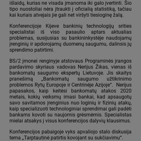
išlaidų, kurias ne visada įmanoma iki galo įvertinti. Šio
tipo nuostoliai nėra įtraukti į oficialią statistiką, tačiau
kai kuriais atvejais jie gali net viršyti tiesioginę žalą.
Konferencijoje Kijeve bankinių technologijų srities
specialistai iš viso pasaulio aptars aktualias
problemas, susijusias su bankininkystėje naudojamų
įrenginių ir apdorojamų duomenų saugumu, dalinsis jų
sprendimo patirtimi.
BS/2 įmonei renginyje atstovaus Programinės įrangos
pardavimo skyriaus vadovas Nerijus Žikas, vienas iš
bankomatų saugumo ekspertų Lietuvoje. Jis skaitys
pranešimą „Bankomatų saugumo užtikrinimo
problemos Rytų Europoje ir Centrinėje Azijoje“. Nerijus
papasakos, kaip keitėsi bankomatų atakos 2020
metais, kokių veiksmų imasi bankai, kad apsaugotų
savo savitarnos įrenginius nuo loginių ir fizinių atakų,
kaip specializuoti technologiniai sprendimai gali padėti
bankams kovoti su naujomis grėsmėmis. Specialistas
mielai atsakys į visus konferencijos dalyvių klausimus.
Konferencijos pabaigoje vyks apvaliojo stalo diskusija
tema „Tarptautinė patirtis kovojant su sukčiavimu“.