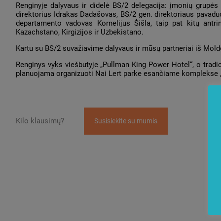
Renginyje dalyvaus ir didelė BS/2 delegacija: įmonių grupės
direktorius Idrakas Dadašovas, BS/2 gen. direktoriaus pavadu
departamento vadovas Kornelijus Šišla, taip pat kitų antrin
Kazachstano, Kirgizijos ir Uzbekistano.
Kartu su BS/2 suvažiavime dalyvaus ir mūsų partneriai iš Mol
Renginys vyks viešbutyje „Pullman King Power Hotel“, o trad
planuojama organizuoti Nai Lert parke esančiame komplekse „
Kilo klausimų?
Susisiekite su mumis