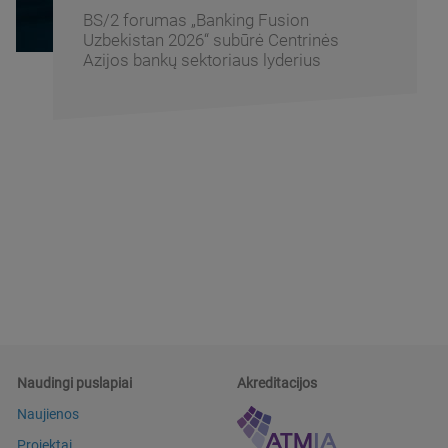
„Intersect Cannes 2026“: pasaulinės
bankininkystės tendencijos ir inovacijos
Naudingi puslapiai
Akreditacijos
Naujienos
Projektai