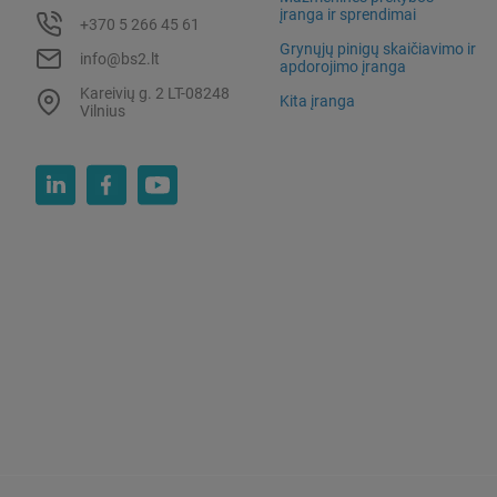
įranga ir sprendimai
+370 5 266 45 61
Grynųjų pinigų skaičiavimo ir
info@bs2.lt
apdorojimo įranga
Kareivių g. 2 LT-08248
Kita įranga
Vilnius