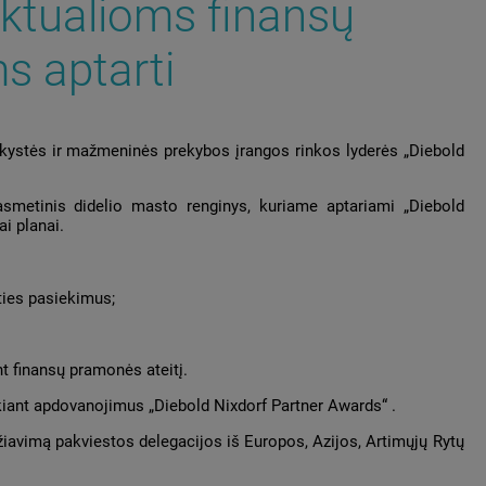
aktualioms finansų
s aptarti
kystės ir mažmeninės prekybos įrangos rinkos lyderės „Diebold
smetinis didelio masto renginys, kuriame aptariami „Diebold
ai planai.
ities pasiekimus;
nt finansų pramonės ateitį.
kiant apdovanojimus „Diebold Nixdorf Partner Awards“ .
iavimą pakviestos delegacijos iš Europos, Azijos, Artimųjų Rytų