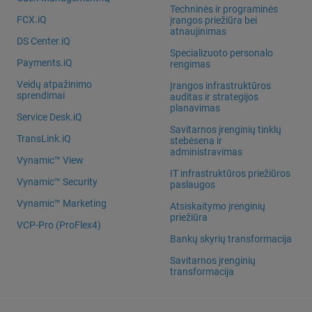
Techninės ir programinės
FCX.iQ
įrangos priežiūra bei
atnaujinimas
DS Center.iQ
Specializuoto personalo
Payments.iQ
rengimas
Veidų atpažinimo
Įrangos infrastruktūros
sprendimai
auditas ir strategijos
planavimas
Service Desk.iQ
Savitarnos įrenginių tinklų
TransLink.iQ
stebėsena ir
administravimas
Vynamic™ View
IT infrastruktūros priežiūros
Vynamic™ Security
paslaugos
Vynamic™ Marketing
Atsiskaitymo įrenginių
priežiūra
VCP-Pro (ProFlex4)
Bankų skyrių transformacija
Savitarnos įrenginių
transformacija