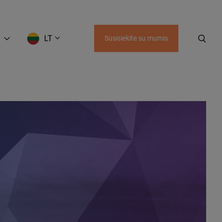
LT
Susisiekite su mumis
EN
LT
RU