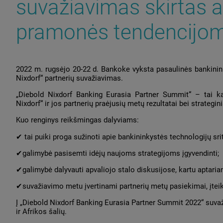
suvažiavimas skirtas 
pramonės tendencijom
2022 m. rugsėjo 20-22 d. Bankoke vyksta pasaulinės bankinin
Nixdorf“ partnerių suvažiavimas.
„Diebold Nixdorf Banking Eurasia Partner Summit“ – tai ka
Nixdorf“ ir jos partnerių praėjusių metų rezultatai bei strategini
Kuo renginys reikšmingas dalyviams:
✔ tai puiki proga sužinoti apie bankininkystės technologijų sr
✔galimybė pasisemti idėjų naujoms strategijoms įgyvendinti;
✔galimybė dalyvauti apvaliojo stalo diskusijose, kartu aptaria
✔suvažiavimo metu įvertinami partnerių metų pasiekimai, įtei
Į „Diebold Nixdorf Banking Eurasia Partner Summit 2022“ suvaž
ir Afrikos šalių.