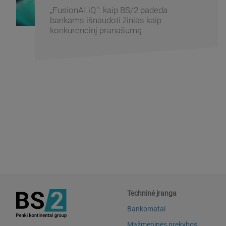
BS/2 ir Centrinės Azijos finansinių
technologijų asociacija pasirašė
bendradarbiavimo memorandumą
Techninė įranga
Bankomatai
Mažmeninės prekybos