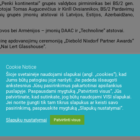
 „Penki kontinentai“ grupės valdybos pirmininkas bei BS/2 gen.
otojai Tomas Augucevičius ir Kirill Ovsiannikov, BS/2 Pardavimų
ių grupės įmonių atstovai iš Latvijos, Estijos, Azerbaidžano,
dovos bei Armėnijos – įmonių DAAC ir „Technoline“ atstovai.
icinę apdovanojimų ceremoniją „Diebold Nixdorf Partner Awards“
Nai Lert Glasshouse“.
Cookie Notice
Šioje svetainėje naudojami slapukai (angl. „cookies“), kad
Jums būtų patogiau joje naršyti. Jie padeda išsaugoti
ankstesnius Jūsų pasirinkimus pakartotinai apsilankius
puslapyje. Paspausdami mygtuką „Patvirtinti visus“, Jūs
patvirtinate, kad sutinkate, jog būtų naudojami VISI slapukai.
Jei norite įjungti tik tam tikrus slapukus ar keisti savo
pasirinkimą, paspauskite mygtuką „Slapukų nustatymai“.
Slapukų nustatymai
Patvirtinti visus