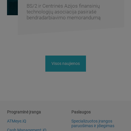
BS/2 forumas „Banking Fusion
Uzbekistan 2026“ subūrė Centrinės
Azijos bankų sektoriaus lyderius
Visos naujienos
Programinė įranga
Paslaugos
ATMeye.iQ
Specializuotos įrangos
paruošimas ir įdiegimas
Cash Management.iQ