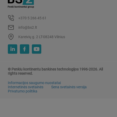
+370 5 266 45 61
info@bs2.lt
Kareivių g. 2 LT-08248 Vilnius
© Penkiu kontinentu bankines technologijos 1996-2026. All
rights reserved.
Informacijos saugumo nuostatai
Internetinės svetainės
Sena svetainės versija
Privatumo politika