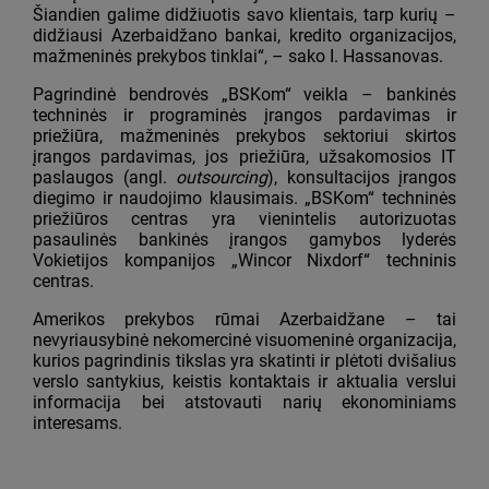
Šiandien galime didžiuotis savo klientais, tarp kurių –
didžiausi Azerbaidžano bankai, kredito organizacijos,
mažmeninės prekybos tinklai“, – sako I. Hassanovas.
Pagrindinė bendrovės „BSKom“ veikla – bankinės
techninės ir programinės įrangos pardavimas ir
priežiūra, mažmeninės prekybos sektoriui skirtos
įrangos pardavimas, jos priežiūra, užsakomosios IT
paslaugos (angl.
outsourcing
), konsultacijos įrangos
diegimo ir naudojimo klausimais. „BSKom“ techninės
priežiūros centras yra vienintelis autorizuotas
pasaulinės bankinės įrangos gamybos lyderės
Vokietijos kompanijos „Wincor Nixdorf“ techninis
centras.
Amerikos prekybos rūmai Azerbaidžane – tai
nevyriausybinė nekomercinė visuomeninė organizacija,
kurios pagrindinis tikslas yra skatinti ir plėtoti dvišalius
verslo santykius, keistis kontaktais ir aktualia verslui
informacija bei atstovauti narių ekonominiams
interesams.