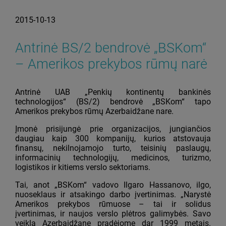
2015-10-13
Antrinė BS/2 bendrovė „BSKom“
– Amerikos prekybos rūmų narė
Antrinė UAB „Penkių kontinentų bankinės
technologijos“ (BS/2) bendrovė „BSKom“ tapo
Amerikos prekybos rūmų Azerbaidžane nare.
Įmonė prisijungė prie organizacijos, jungiančios
daugiau kaip 300 kompanijų, kurios atstovauja
finansų, nekilnojamojo turto, teisinių paslaugų,
informacinių technologijų, medicinos, turizmo,
logistikos ir kitiems verslo sektoriams.
Tai, anot „BSKom“ vadovo Ilgaro Hassanovo, ilgo,
nuoseklaus ir atsakingo darbo įvertinimas. „Narystė
Amerikos prekybos rūmuose – tai ir solidus
įvertinimas, ir naujos verslo plėtros galimybės. Savo
veiklą Azerbaidžane pradėjome dar 1999 metais.