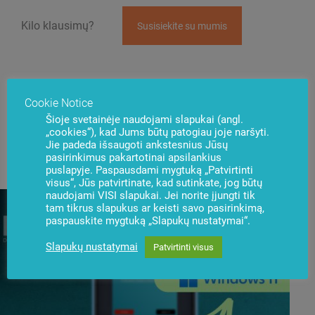
Kilo klausimų?
Susisiekite su mumis
Cookie Notice
Šioje svetainėje naudojami slapukai (angl.
„cookies“), kad Jums būtų patogiau joje naršyti.
Naujienos
Jie padeda išsaugoti ankstesnius Jūsų
Užsisakyti
pasirinkimus pakartotinai apsilankius
puslapyje. Paspausdami mygtuką „Patvirtinti
visus“, Jūs patvirtinate, kad sutinkate, jog būtų
naudojami VISI slapukai. Jei norite įjungti tik
tam tikrus slapukus ar keisti savo pasirinkimą,
paspauskite mygtuką „Slapukų nustatymai“.
Slapukų nustatymai
Patvirtinti visus