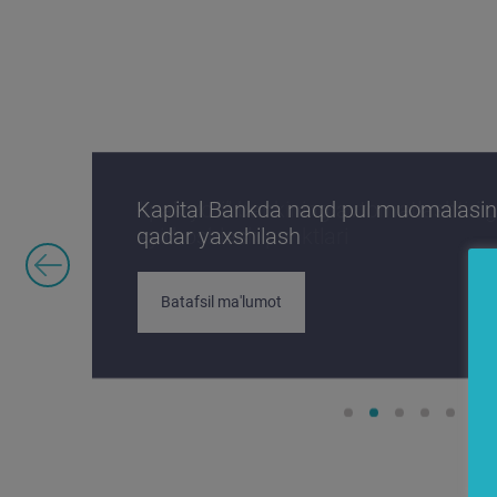
Kapital Bankda naqd pul muomalasin
qadar yaxshilash
Batafsil ma'lumot