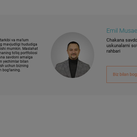
Emil Musa
Chakana savdo
 tarkibi va ma'lum
ng mavjudligi hududiga
uskunalarni sot
lishi mumkin. Maslahat
rahbari
aning to'liq portfoliosi
na savdoni amalga
n yechimlar bilan
ish uchun bizning
n bog'laning.
Biz bilan bog