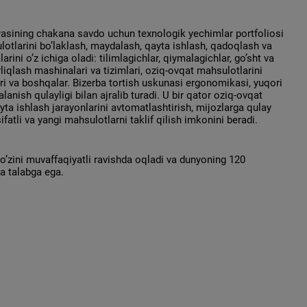
asining chakana savdo uchun texnologik yechimlar portfoliosi
otlarini bo’laklash, maydalash, qayta ishlash, qadoqlash va
arini o’z ichiga oladi: tilimlagichlar, qiymalagichlar, go’sht va
rliqlash mashinalari va tizimlari, oziq-ovqat mahsulotlarini
i va boshqalar. Bizerba tortish uskunasi ergonomikasi, yuqori
lanish qulayligi bilan ajralib turadi. U bir qator oziq-ovqat
yta ishlash jarayonlarini avtomatlashtirish, mijozlarga qulay
fatli va yangi mahsulotlarni taklif qilish imkonini beradi.
o’zini muvaffaqiyatli ravishda oqladi va dunyoning 120
a talabga ega.