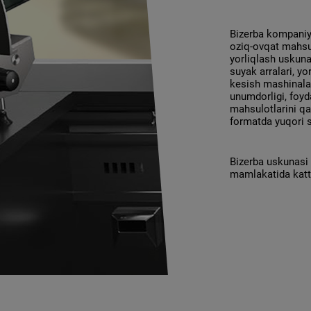
Bizerba kompaniy
oziq-ovqat mahsul
yorliqlash uskunal
suyak arralari, yo
kesish mashinalar
unumdorligi, foyda
mahsulotlarini qa
formatda yuqori si
Bizerba uskunasi 
mamlakatida katt