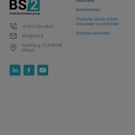
Uskunalar
Bankomatlar
Chakana savdo uchun
uskunalar va yechimlar
+370 5 266 45 61
Boshqa uskunalar
info@bs2.lt
Kareivių g. 2 LT-08248
Vilnius