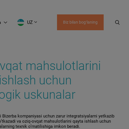
UZ
a
Biz bilan bogʻlaning
AZ
UZ
KZ
KG
GE
vqat mahsulotlarini
ishlash uchun
ogik uskunalar
Bizerba kompaniyasi uchun zarur integratsiyalarni yetkazib
, o’tkazadi va oziq-ovqat mahsulotlarini qayta ishlash uchun
larning texnik o’rnatilishiga imkon beradi.