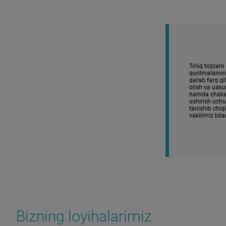
To'liq to'plam
qurilmalarni
qarab farq qi
olish va uskun
hamda chaka
oshirish uchu
tanishib chiq
vakilimiz bila
Bizning loyihalarimiz