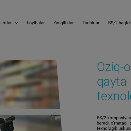
lotlar
Loyihalar
Yangiliklar
Tadbirlar
BS/2 haqid
EN
LT
RU
Oziq-o
qayta 
texnol
BS/2 kompaniyasi 
beradi, o’rnatadi
texnologik uskuna