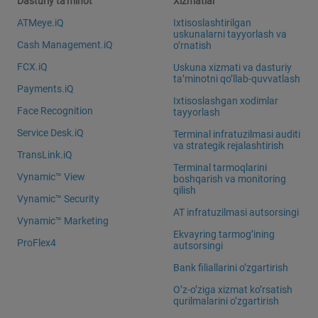
Dasturiy ta'minot
Xizmatlar
ATMeye.iQ
Ixtisoslashtirilgan
uskunalarni tayyorlash va
Cash Management.iQ
o’rnatish
FCX.iQ
Uskuna xizmati va dasturiy
ta’minotni qo’llab-quvvatlash
Payments.iQ
Ixtisoslashgan xodimlar
Face Recognition
tayyorlash
Service Desk.iQ
Terminal infratuzilmasi auditi
va strategik rejalashtirish
TransLink.iQ
Terminal tarmoqlarini
Vynamic™ View
boshqarish va monitoring
qilish
Vynamic™ Security
AT infratuzilmasi autsorsingi
Vynamic™ Marketing
Ekvayring tarmog’ining
ProFlex4
autsorsingi
Bank filiallarini o’zgartirish
O’z-o’ziga xizmat ko’rsatish
qurilmalarini o’zgartirish