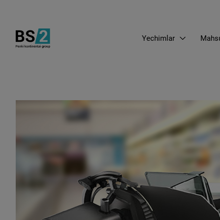
Yechimlar
Mahsu