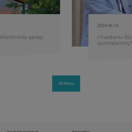
2024-06-14
kllantirishda qanday
«Trastbank» BS/2
qurilmalarining
All News