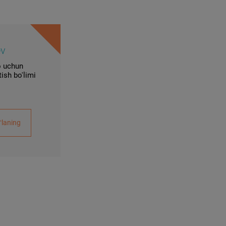
ev
 uchun
ish bo'limi
ʻlaning