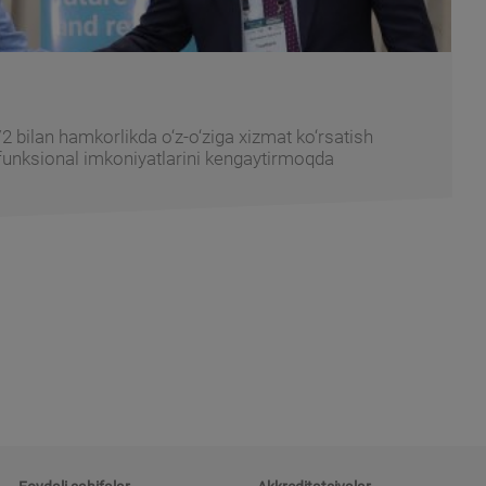
 bilan hamkorlikda o‘z-o‘ziga xizmat ko‘rsatish
 funksional imkoniyatlarini kengaytirmoqda