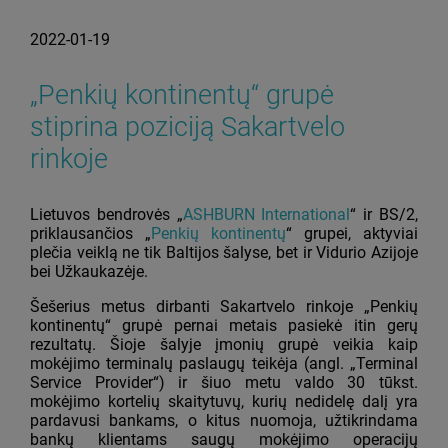
2022-01-19
„Penkių kontinentų“ grupė
stiprina poziciją Sakartvelo
rinkoje
Lietuvos bendrovės „
ASHBURN International
“ ir BS/2,
priklausančios „
Penkių kontinentų
“ grupei, aktyviai
plečia veiklą ne tik Baltijos šalyse, bet ir Vidurio Azijoje
bei Užkaukazėje.
Šešerius metus dirbanti Sakartvelo rinkoje „Penkių
kontinentų“ grupė pernai metais pasiekė itin gerų
rezultatų. Šioje šalyje įmonių grupė veikia kaip
mokėjimo terminalų paslaugų teikėja (angl. „Terminal
Service Provider“) ir šiuo metu valdo 30 tūkst.
mokėjimo kortelių skaitytuvų, kurių nedidelę dalį yra
pardavusi bankams, o kitus nuomoja, užtikrindama
bankų klientams saugų mokėjimo operacijų