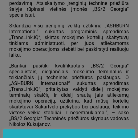
perdavimą. Atsiskaitymo įrenginių technine priežiūra
šalyje rūpinasi vietinės įmonės „BS/2 Georgia“
specialistai.
Sklandžią visų įrenginių veiklą užtikrina „ASHBURN
International“ sukurtas programinis sprendimas
„TransLink.iQ“, skirtas mokėjimo kortelių skaitytuvų
tinklams administruoti, per juos atliekamoms
mokėjimo operacijoms stebėti bei paskirstyti realiuoju
laiku.
„Bankai pasitiki kvalifikuotais „BS/2 Georgia“
specialistais, diegiančiais mokėjimo terminalus ir
teikiančiais jų techninės priežiūros paslaugas. O
„ASHBURN International“ sukurtas sprendimas
„TransLink.iQ“, pritaikytas valdyti didelį mokėjimo
terminalų skaičių ir didelį srautą jais atliekamų
mokėjimo operacijų, užtikrina, kad mūsų kortelių
skaitytuvai Sakartvelo prekybos bei paslaugų teikimo
vietose veikia stabiliai ir nepertraukiamai“, – sako
„BS/2 Georgia“ Techninės priežiūros skyriaus vadovas
Nikoloz Kukujanov.