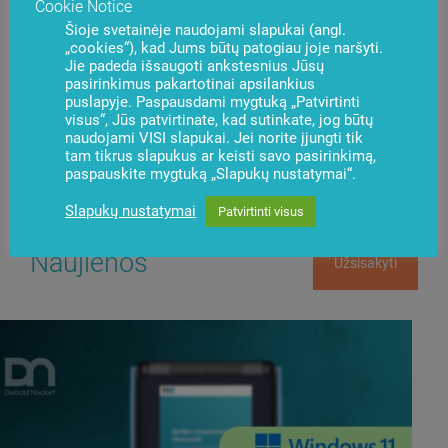
Cookie Notice
Šioje svetainėje naudojami slapukai (angl.
„cookies“), kad Jums būtų patogiau joje naršyti.
Jie padeda išsaugoti ankstesnius Jūsų
pasirinkimus pakartotinai apsilankius
Kilo klausimų?
Susisiekite su mumis
puslapyje. Paspausdami mygtuką „Patvirtinti
visus“, Jūs patvirtinate, kad sutinkate, jog būtų
naudojami VISI slapukai. Jei norite įjungti tik
tam tikrus slapukus ar keisti savo pasirinkimą,
paspauskite mygtuką „Slapukų nustatymai“.
Slapukų nustatymai
Patvirtinti visus
Naujienos
Užsisakyti