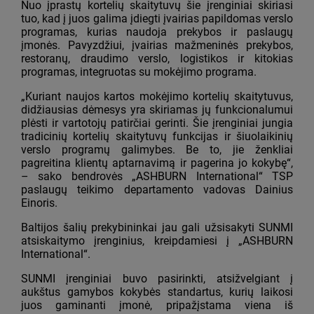
Nuo įprastų kortelių skaitytuvų šie įrenginiai skiriasi
tuo, kad į juos galima įdiegti įvairias papildomas verslo
programas, kurias naudoja prekybos ir paslaugų
įmonės. Pavyzdžiui, įvairias mažmeninės prekybos,
restoranų, draudimo verslo, logistikos ir kitokias
programas, integruotas su mokėjimo programa.
„Kuriant naujos kartos mokėjimo kortelių skaitytuvus,
didžiausias dėmesys yra skiriamas jų funkcionalumui
plėsti ir vartotojų patirčiai gerinti. Šie įrenginiai jungia
tradicinių kortelių skaitytuvų funkcijas ir šiuolaikinių
verslo programų galimybes. Be to, jie ženkliai
pagreitina klientų aptarnavimą ir pagerina jo kokybę“,
– sako bendrovės „ASHBURN International“ TSP
paslaugų teikimo departamento vadovas Dainius
Einoris.
Baltijos šalių prekybininkai jau gali užsisakyti SUNMI
atsiskaitymo įrenginius, kreipdamiesi į „ASHBURN
International“.
SUNMI įrenginiai buvo pasirinkti, atsižvelgiant į
aukštus gamybos kokybės standartus, kurių laikosi
juos gaminanti įmonė, pripažįstama viena iš