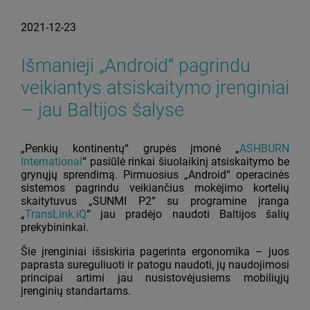
2021-12-23
Išmanieji „Android“ pagrindu
veikiantys atsiskaitymo įrenginiai
– jau Baltijos šalyse
„Penkių kontinentų“ grupės įmonė „
ASHBURN
International
“ pasiūlė rinkai šiuolaikinį atsiskaitymo be
grynųjų sprendimą. Pirmuosius „Android“ operacinės
sistemos pagrindu veikiančius mokėjimo kortelių
skaitytuvus „SUNMI P2“ su programine įranga
„
TransLink.iQ
“ jau pradėjo naudoti Baltijos šalių
prekybininkai.
Šie įrenginiai išsiskiria pagerinta ergonomika – juos
paprasta sureguliuoti ir patogu naudoti, jų naudojimosi
principai artimi jau nusistovėjusiems mobiliųjų
įrenginių standartams.