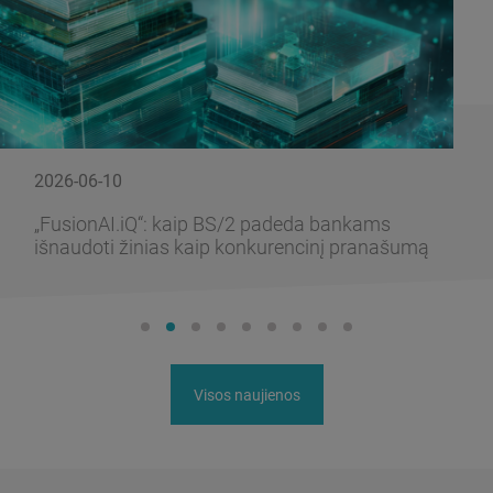
2026-06-10
„FusionAI.iQ“: kaip BS/2 padeda bankams
išnaudoti žinias kaip konkurencinį pranašumą
Visos naujienos