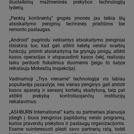
šiuolaikinių mažmeninės prekybos technologijų
lyderių.
„Penkių kontinentų“ grupės įmonės jau teikia šių
atsiskaitymo įrenginių techninės priežiūros bei
remonto paslaugas.
„Android“ pagrindu veikiantys atsiskaitymo įrenginiai
išsiskiria tuo, kad gali atlikti keletą verslui svarbių
funkcijų: priimti atsiskaitymą be grynųjų pinigų, atlikti
kasos operacijas ir atspausdinti kasos čekį, realiuoju
laiku perduoti fiskalinius duomenis (jeigu to šalyje
reikalauja Mokesčių inspekcija).
Vadinamoji „Trys viename“ technologija vis labiau
populiarėja pasaulyje, nes vienas įrenginys gali atstoti
kasos aparatą ir senesnį kortelių skaitytuvą, taip pat
atitikti prekybą kontroliuojančių institucijų
reikalavimus.
„ASHBURN International“ kartu su partneriais planuoja
įdiegti į šiuos įrenginius papildomų verslo programų,
kurios praverstų prekybos ir paslaugų organizacijoms.
Esame suinteresuoti plėsti savo partnerių ratą, todėl