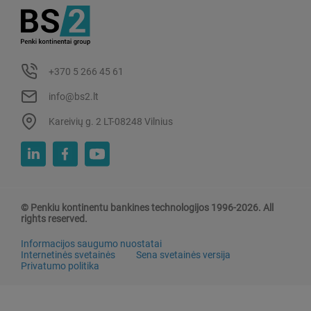
+370 5 266 45 61
info@bs2.lt
Kareivių g. 2 LT-08248 Vilnius
© Penkiu kontinentu bankines technologijos 1996-2026. All
rights reserved.
Informacijos saugumo nuostatai
Internetinės svetainės
Sena svetainės versija
Privatumo politika