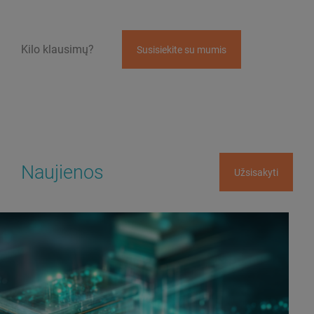
Kilo klausimų?
Susisiekite su mumis
Naujienos
Užsisakyti