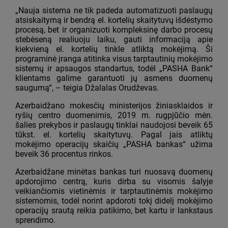
„Nauja sistema ne tik padeda automatizuoti paslaugų
atsiskaitymą ir bendrą el. kortelių skaitytuvų išdėstymo
procesą, bet ir organizuoti kompleksinę darbo procesų
stebėseną realiuoju laiku, gauti informaciją apie
kiekvieną el. kortelių tinkle atliktą mokėjimą. Ši
programinė įranga atitinka visus tarptautinių mokėjimo
sistemų ir apsaugos standartus, todėl „PASHA Bank“
klientams galime garantuoti jų asmens duomenų
saugumą“, – teigia Džalalas Orudževas.
Azerbaidžano mokesčių ministerijos žiniasklaidos ir
ryšių centro duomenimis, 2019 m. rugpjūčio mėn.
šalies prekybos ir paslaugų tinklai naudojosi beveik 65
tūkst. el. kortelių skaitytuvų. Pagal jais atliktų
mokėjimo operacijų skaičių „PASHA bankas“ užima
beveik 36 procentus rinkos.
Azerbaidžane minėtas bankas turi nuosavą duomenų
apdorojimo centrą, kuris dirba su visomis šalyje
veikiančiomis vietinėmis ir tarptautinėmis mokėjimo
sistemomis, todėl norint apdoroti tokį didelį mokėjimo
operacijų srautą reikia patikimo, bet kartu ir lankstaus
sprendimo.