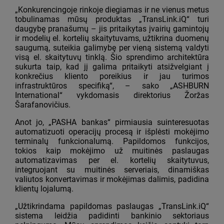
„Konkurencingoje rinkoje diegiamas ir ne vienus metus
tobulinamas mūsų produktas „TransLink.iQ“ turi
daugybę pranašumų – jis pritaikytas įvairių gamintojų
ir modelių el. kortelių skaitytuvams, užtikrina duomenų
saugumą, suteikia galimybę per vieną sistemą valdyti
visą el. skaitytuvų tinklą. Šio sprendimo architektūra
sukurta taip, kad jį galima pritaikyti atsižvelgiant į
konkrečius kliento poreikius ir jau turimos
infrastruktūros specifiką“, – sako „ASHBURN
International“ vykdomasis direktorius Žoržas
Šarafanovičius.
Anot jo, „PASHA bankas“ pirmiausia suinteresuotas
automatizuoti operacijų procesą ir išplėsti mokėjimo
terminalų funkcionalumą. Papildomos funkcijos,
tokios kaip mokėjimo už muitinės paslaugas
automatizavimas per el. kortelių skaitytuvus,
integruojant su muitinės serveriais, dinamiškas
valiutos konvertavimas ir mokėjimas dalimis, padidina
klientų lojalumą.
„Užtikrindama papildomas paslaugas „TransLink.iQ“
sistema leidžia padidinti bankinio sektoriaus