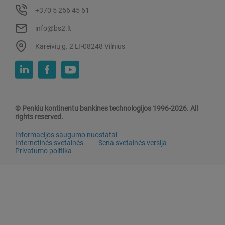
+370 5 266 45 61
info@bs2.lt
Kareivių g. 2 LT-08248 Vilnius
© Penkiu kontinentu bankines technologijos 1996-2026. All
rights reserved.
Informacijos saugumo nuostatai
Internetinės svetainės
Sena svetainės versija
Privatumo politika