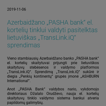
2019-11-06
Azerbaidžano „PASHA bank“ el.
kortelių tinklui valdyti pasitelktas
lietuviškas „TransLink.iQ“
sprendimas
Vieno stambiausių Azerbaidžano banko „PASHA bank“
el. kortelių skaitytuvai prijungti prie lietuviškos
skaitytuvų stebėsenos ir valdymo platformos
„TransLink.iQ“. Sprendimą „TransLink.iQ“ sukūrė ir
diegia „Penkių kontinentų“ grupės įmonė „ASHBURN
International“.
Anot „PASHA Bank“ valdybos nario, vykdomojo
direktoriaus Džalalo Orudževo, nauja el. kortelių
skaitytuvų tinklo valdymo sistema bankui atveria
papildomų galimybių.