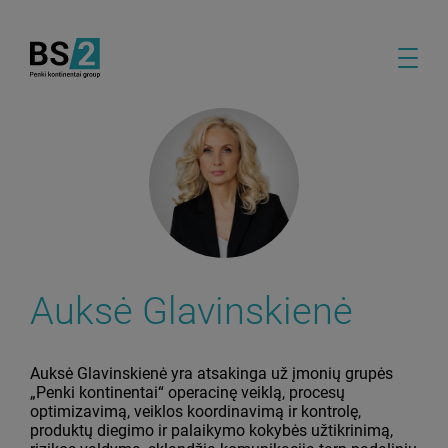
Auksė Glavinskienė
Auksė Glavinskienė yra atsakinga už įmonių grupės
„Penki kontinentai“ operacinę veiklą, procesų
optimizavimą, veiklos koordinavimą ir kontrolę,
produktų diegimo ir palaikymo kokybės užtikrinimą,