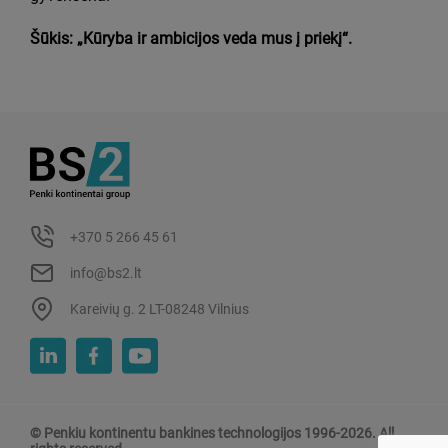
Šūkis: „Kūryba ir ambicijos veda mus į priekį“.
+370 5 266 45 61
info@bs2.lt
Kareivių g. 2 LT-08248 Vilnius
© Penkiu kontinentu bankines technologijos 1996-2026. All