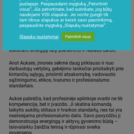
puslapyje. Paspausdami mygtuką „Patvirtinti
visus“, Jūs patvirtinate, kad sutinkate, jog būtų
Pasak Operacinės veiklos vadovės, darbo efektyvumas
naudojami VISI slapukai. Jei norite įjungti tik
priklauso nuo aiškių procesų ir darnaus komandų
tam tikrus slapukus ar keisti savo pasirinkimą,
bendradarbiavimo. Jos tikslas – užtikrinti, kad visi
paspauskite mygtuką „Slapukų nustatymai“.
įmonės padaliniai veiktų viena kryptimi, efektyviai
naudotų resursus ir laiku pasiektų užsibrėžtus
Slapukų nustatymai
Patvirtinti visus
rezultatus. Didžiausia užduotis – suderinti strateginius
vadovybės tikslus su praktiniu jų įgyvendinimu,
sukuriant sinergiją tarp planavimo ir realaus darbo.
Anot Auksės, įmonės sėkmė daug priklauso ir nuo
darbuotojų vertybių, gebėjimo lanksčiai prisitaikyti prie
kintančių sąlygų, prisiimti atsakomybę, vadovautis
sąžiningumo, etikos, tvarumo ir profesionalumo
standartais.
Auksė pabrėžia, kad profesinėje aplinkoje svarbi ne tik
kompetencija, bet ir įvaizdis. Ji skatina komandą
laikytis aukštų stiliaus ir tvarkos standartų, nes tai yra
neatsiejama profesionalumo dalis. Savo pavyzdžiu ji
demonstruoja energingą ir aktyvų gyvenimo būdą –
laisvalaikiu žaidžia tenisą ir rūpinasi sveika
gyvensena.