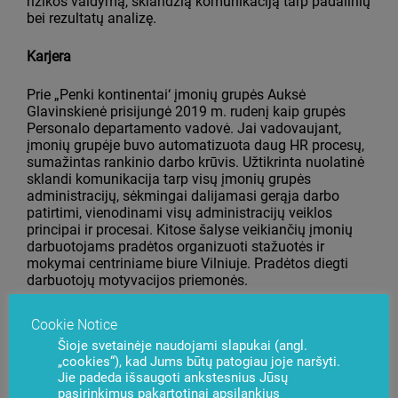
rizikos valdymą, sklandžią komunikaciją tarp padalinių
bei rezultatų analizę.
Karjera
Prie „Penki kontinentai‘ įmonių grupės Auksė
Glavinskienė prisijungė 2019 m. rudenį kaip grupės
Personalo departamento vadovė. Jai vadovaujant,
įmonių grupėje buvo automatizuota daug HR procesų,
sumažintas rankinio darbo krūvis. Užtikrinta nuolatinė
sklandi komunikacija tarp visų įmonių grupės
administracijų, sėkmingai dalijamasi gerąja darbo
patirtimi, vienodinami visų administracijų veiklos
principai ir procesai. Kitose šalyse veikiančių įmonių
darbuotojams pradėtos organizuoti stažuotės ir
mokymai centriniame biure Vilniuje. Pradėtos diegti
darbuotojų motyvacijos priemonės.
2022 m. sausį Auksė buvo paskirta Grupės
Cookie Notice
Administracijos vadove, 2024 m. liepą – BS/2
Šioje svetainėje naudojami slapukai (angl.
Operacinės veiklos vadove.
„cookies“), kad Jums būtų patogiau joje naršyti.
Jie padeda išsaugoti ankstesnius Jūsų
Požiūris į vadovavimą
pasirinkimus pakartotinai apsilankius