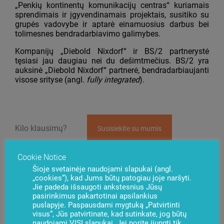
„Penkių kontinentų komunikacijų centras“ kuriamais
sprendimais ir įgyvendinamais projektais, susitiko su
grupės vadovybe ir aptarė einamuosius darbus bei
tolimesnes bendradarbiavimo galimybes.
Kompanijų „Diebold Nixdorf“ ir BS/2 partnerystė
tęsiasi jau daugiau nei du dešimtmečius. BS/2 yra
auksinė „Diebold Nixdorf“ partnerė, bendradarbiaujanti
visose srityse (angl.
fully integrated
).
Kilo klausimų?
Susisiekite su mumis
Cookie Notice
Šioje svetainėje naudojami slapukai (angl.
„cookies“), kad Jums būtų patogiau joje naršyti.
Jie padeda išsaugoti ankstesnius Jūsų
pasirinkimus pakartotinai apsilankius
puslapyje. Paspausdami mygtuką „Patvirtinti
Naujienos
visus“, Jūs patvirtinate, kad sutinkate, jog būtų
Užsisakyti
naudojami VISI slapukai. Jei norite įjungti tik