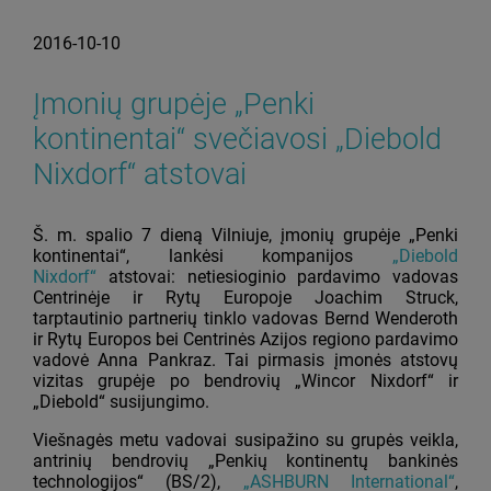
2016-10-10
Įmonių grupėje „Penki
kontinentai“ svečiavosi „Diebold
Nixdorf“ atstovai
Š. m. spalio 7 dieną Vilniuje, įmonių grupėje „Penki
kontinentai“, lankėsi kompanijos
„Diebold
Nixdorf“
atstovai: netiesioginio pardavimo vadovas
Centrinėje ir Rytų Europoje Joachim Struck,
tarptautinio partnerių tinklo vadovas Bernd Wenderoth
ir Rytų Europos bei Centrinės Azijos regiono pardavimo
vadovė Anna Pankraz. Tai pirmasis įmonės atstovų
vizitas grupėje po bendrovių „Wincor Nixdorf“ ir
„Diebold“ susijungimo.
Viešnagės metu vadovai susipažino su grupės veikla,
antrinių bendrovių „Penkių kontinentų bankinės
technologijos“ (BS/2),
„ASHBURN International“
,