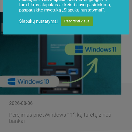
tam tikrus slapukus ar keisti savo pasirinkimą,
paspauskite mygtuką „Slapukų nustatymai“.
Slapukų nustatymai
Patvirtinti visus
2026-08-06
Perėjimas prie „Windows 11“: ką turėtų žinoti
bankai