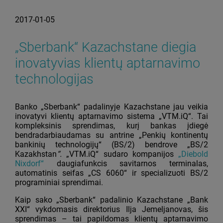
2017-01-05
„Sberbank“ Kazachstane diegia
inovatyvias klientų aptarnavimo
technologijas
Banko „Sberbank“ padalinyje Kazachstane jau veikia
inovatyvi klientų aptarnavimo sistema „VTM.iQ“. Tai
kompleksinis sprendimas, kurį bankas įdiegė
bendradarbiaudamas su antrine „Penkių kontinentų
bankinių technologijų“ (BS/2) bendrove „BS/2
Kazakhstan
“
.
„VTM.iQ“ sudaro kompanijos
„Diebold
Nixdorf“
daugiafunkcis savitarnos terminalas,
automatinis seifas „CS 6060“ ir specializuoti BS/2
programiniai sprendimai.
Kaip sako „Sberbank“ padalinio Kazachstane „Bank
XXI“ vykdomasis direktorius Ilja Jemeljanovas, šis
sprendimas – tai papildomas klientų aptarnavimo