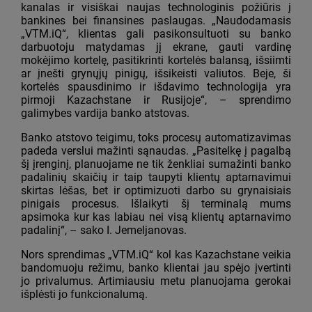
kanalas ir visiškai naujas technologinis požiūris į
bankines bei finansines paslaugas. „Naudodamasis
„VTM.iQ“, klientas gali pasikonsultuoti su banko
darbuotoju matydamas jį ekrane, gauti vardinę
mokėjimo kortelę, pasitikrinti kortelės balansą, išsiimti
ar įnešti grynųjų pinigų, išsikeisti valiutos. Beje, ši
kortelės spausdinimo ir išdavimo technologija yra
pirmoji Kazachstane ir Rusijoje“, – sprendimo
galimybes vardija banko atstovas.
Banko atstovo teigimu, toks procesų automatizavimas
padeda verslui mažinti sąnaudas. „Pasitelkę į pagalbą
šį įrenginį, planuojame ne tik ženkliai sumažinti banko
padalinių skaičių ir taip taupyti klientų aptarnavimui
skirtas lėšas, bet ir optimizuoti darbo su grynaisiais
pinigais procesus. Išlaikyti šį terminalą mums
apsimoka kur kas labiau nei visą klientų aptarnavimo
padalinį“, – sako I. Jemeljanovas.
Nors sprendimas „VTM.iQ“ kol kas Kazachstane veikia
bandomuoju režimu, banko klientai jau spėjo įvertinti
jo privalumus. Artimiausiu metu planuojama gerokai
išplėsti jo funkcionalumą.