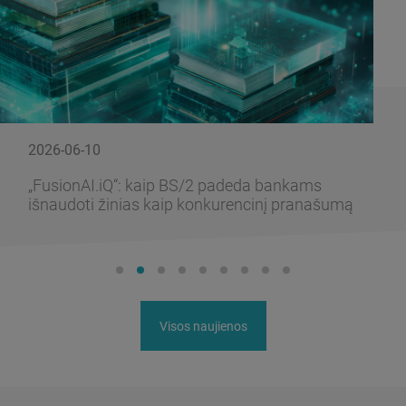
2026-06-10
„FusionAI.iQ“: kaip BS/2 padeda bankams
išnaudoti žinias kaip konkurencinį pranašumą
Visos naujienos