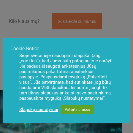
Kilo klausimų?
Susisiekite su mumis
Cookie Notice
Šioje svetainėje naudojami slapukai (angl.
„cookies“), kad Jums būtų patogiau joje naršyti.
Jie padeda išsaugoti ankstesnius Jūsų
Naujienos
pasirinkimus pakartotinai apsilankius
Užsisakyti
puslapyje. Paspausdami mygtuką „Patvirtinti
visus“, Jūs patvirtinate, kad sutinkate, jog būtų
naudojami VISI slapukai. Jei norite įjungti tik
tam tikrus slapukus ar keisti savo pasirinkimą,
paspauskite mygtuką „Slapukų nustatymai“.
Slapukų nustatymai
Patvirtinti visus