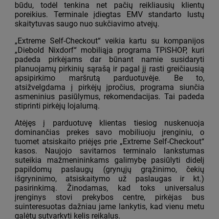
būdu, todėl tenkina net pačių reikliausių klientų
poreikius. Terminale įdiegtas EMV standarto lustų
skaitytuvas saugo nuo sukčiavimo atvejų.
„Еxtreme Self-Checkout“ veikia kartu su kompanijos
„Diebold Nixdorf“ mobiliąja programa TPiSHOP, kuri
padeda pirkėjams dar būnant namie susidaryti
planuojamų pirkinių sąrašą ir pagal jį rasti greičiausią
apsipirkimo maršrutą parduotuvėje. Be to,
atsižvelgdama į pirkėjų įpročius, programa siunčia
asmeninius pasiūlymus, rekomendacijas. Tai padeda
stiprinti pirkėjų lojalumą.
Atėjęs į parduotuvę klientas tiesiog nuskenuoja
dominančias prekes savo mobiliuoju įrenginiu, o
tuomet atsiskaito priėjęs prie „Еxtreme Self-Checkout“
kasos. Naujojo savitarnos terminalo lankstumas
suteikia mažmenininkams galimybę pasiūlyti didelį
papildomų paslaugų (grynųjų grąžinimo, čekių
išgryninimo, atsiskaitymo už paslaugas ir kt.)
pasirinkimą. Žinodamas, kad toks universalus
įrenginys stovi prekybos centre, pirkėjas bus
suinteresuotas dažniau jame lankytis, kad vienu metu
galėtų sutvarkyti kelis reikalus.