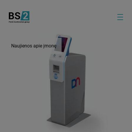
Naujienos apie įmonę