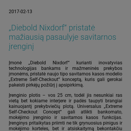
2017-02-13
„Diebold Nixdorf“ pristatė
mažiausią pasaulyje savitarnos
įrenginį
Įmonė „Diebold Nixdorf“ kurianti inovatyvias
technologijas bankams ir mažmeninės prekybos
įmonėms, pristatė naujo tipo savitarnos kasos modelio
„Extreme Self-Checkout“ konceptą, kuris gali gerokai
pakeisti pirkėjų požiūrį į apsipirkimą.
Įrenginio plotis – vos 25 cm, todėl jis nesunkiai ras
vietą bet kokiame interjere ir padės taupyti brangiai
kainuojantį prekybviečių plotą. Universalus „Extreme
Self-Checkout Concept“ gali atlikti bankomato,
mokėjimo įrenginio ir savitarnos kasos funkcijas.
Įrenginys pritaikytas priimti ne tik grynuosius pinigus ir
mokėjimo korteles, bet ir atsiskaitymą bekontakčiu