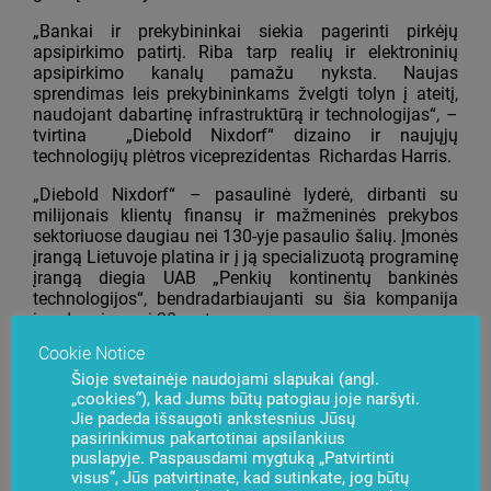
„Bankai ir prekybininkai siekia pagerinti pirkėjų
apsipirkimo patirtį. Riba tarp realių ir elektroninių
apsipirkimo kanalų pamažu nyksta. Naujas
sprendimas leis prekybininkams žvelgti tolyn į ateitį,
naudojant dabartinę infrastruktūrą ir technologijas“, –
tvirtina „Diebold Nixdorf“ dizaino ir naujųjų
technologijų plėtros viceprezidentas Richardas Harris.
„Diebold Nixdorf“ – pasaulinė lyderė, dirbanti su
milijonais klientų finansų ir mažmeninės prekybos
sektoriuose daugiau nei 130-yje pasaulio šalių. Įmonės
įrangą Lietuvoje platina ir į ją specializuotą programinę
įrangą diegia UAB „Penkių kontinentų bankinės
technologijos“, bendradarbiaujanti su šia kompanija
jau daugiau nei 20 metų.
Cookie Notice
Šioje svetainėje naudojami slapukai (angl.
„cookies“), kad Jums būtų patogiau joje naršyti.
Jie padeda išsaugoti ankstesnius Jūsų
Kilo klausimų?
Susisiekite su mumis
pasirinkimus pakartotinai apsilankius
puslapyje. Paspausdami mygtuką „Patvirtinti
visus“, Jūs patvirtinate, kad sutinkate, jog būtų