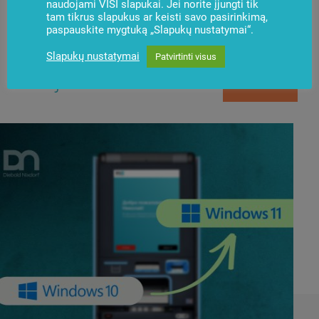
naudojami VISI slapukai. Jei norite įjungti tik
tam tikrus slapukus ar keisti savo pasirinkimą,
paspauskite mygtuką „Slapukų nustatymai“.
Slapukų nustatymai
Patvirtinti visus
Naujienos
Užsisakyti