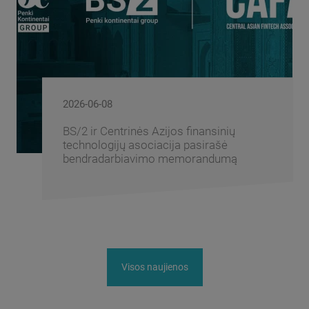
2026-06-05
BS/2 forumas „Banking Fusion
Uzbekistan 2026“ subūrė Centrinės
Azijos bankų sektoriaus lyderius
Visos naujienos