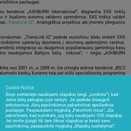
riežiūros paslaugas.
 su bendrove „ASHBURN International“, diegiančia EKS tinklų
o ir lojalumo sistemų valdymo sprendimus. EKS tinklui valdyti
imas
„TransLink.iQ“
. Analogiškus projektus abi įmonės įdiegusios
cionalumas. „TransLink.iQ“ padeda nuotoliniu būdu stebėti EKS
oti mokėjimo operacijų duomenis į duomenų apdorojimo centrus.
yvendinta integracija su daugumos populiariausių gamintojų kasų
nėra naudojamos Baltijos šalių rinkose“, – teigia „ASHBURN
dirba nuo 2001 m., o 2009 m. čia įsteigta antrinė bendrovė „BS/2
artvelo bankų, kuriems taip pat siūlo specializuotą programinę
ūros paslaugas.
Cookie Notice
iantys bankinės bei savitarnos įrangos priežiūros ir mokėjimo
Šioje svetainėje naudojami slapukai (angl. „cookies“), kad
Jums būtų patogiau joje naršyti. Jie padeda išsaugoti
ankstesnius Jūsų pasirinkimus pakartotinai apsilankius
puslapyje. Paspausdami mygtuką „Patvirtinti visus“, Jūs
patvirtinate, kad sutinkate, jog būtų naudojami VISI slapukai.
Jei norite įjungti tik tam tikrus slapukus ar keisti savo
pasirinkimą, paspauskite mygtuką „Slapukų nustatymai“.