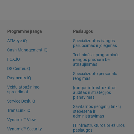
Programinė įranga
Paslaugos
ATMeye.iQ
Specializuotos įrangos
paruošimas ir įdiegimas
Cash Management.iQ
Techninės ir programinės
FCX.iQ
įrangos priežiūra bei
atnaujinimas
DS Center.iQ
Specializuoto personalo
Payments.iQ
rengimas
Veidų atpažinimo
Įrangos infrastruktūros
sprendimai
auditas ir strategijos
planavimas
Service Desk.iQ
Savitarnos įrenginių tinklų
TransLink.iQ
stebėsena ir
administravimas
Vynamic™ View
IT infrastruktūros priežiūros
Vynamic™ Security
paslaugos