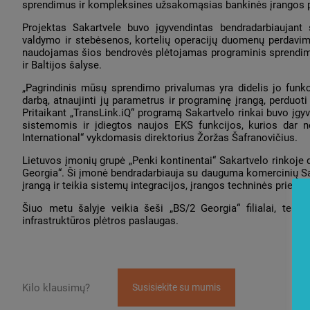
sprendimus ir kompleksines užsakomąsias bankinės įrangos p
Projektas Sakartvele buvo įgyvendintas bendradarbiaujant
valdymo ir stebėsenos, kortelių operacijų duomenų perdavim
naudojamas šios bendrovės plėtojamas programinis sprend
ir Baltijos šalyse.
„Pagrindinis mūsų sprendimo privalumas yra didelis jo funk
darbą, atnaujinti jų parametrus ir programinę įrangą, perdu
Pritaikant „TransLink.iQ“ programą Sakartvelo rinkai buvo įg
sistemomis ir įdiegtos naujos EKS funkcijos, kurios dar 
International“ vykdomasis direktorius Žoržas Šafranovičius.
Lietuvos įmonių grupė „Penki kontinentai“ Sakartvelo rinkoje 
Georgia“. Ši įmonė bendradarbiauja su dauguma komercinių Sak
įrangą ir teikia sistemų integracijos, įrangos techninės prieži
Šiuo metu šalyje veikia šeši „BS/2 Georgia“ filialai, teik
infrastruktūros plėtros paslaugas.
Kilo klausimų?
Susisiekite su mumis