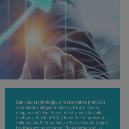
Bankinių technologijų ir mažmeninės prekybos
sprendimus diegianti bendrovė BS/2 prižiūri
daugiau nei 20-ies tūkst. elektroninių kortelių
skaitytuvų tinklą (EKS) 7-iuose tūkst. prekybos
taškų ne tik Baltijos šalyse, bet ir Vidurio Azijos
bei Kaukazo regionuose. Planuojama, kad iki