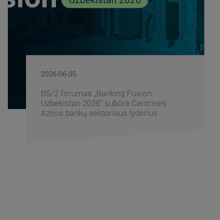
2026-05-14
„Intersect Cannes 2026“: pasaulinės
bankininkystės tendencijos ir inovacijos