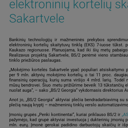
elektroninių kortelių sk
Sakartvele
Bankinių technologijų ir mažmeninės prekybos sprendimus 
elektroninių kortelių skaitytuvų tinklą (EKS) 7-iuose tūkst. 
Kaukazo regionuose. Planuojama, kad iki šių metų pabaigos
Realizavus projektą Sakartvele, BS/2 perėmė vieno stambiau
tinklo priežiūros paslaugas.
„Mokėjimo kortelės Sakartvele ypač populiari atsiskaitymo p
per 9 mln. aktyvių mokėjimo kortelių, o tai 11 proc. daugia
finansinių operacijų, kurių suma viršijo 4 mlrd. larių. Todėl
mūsų bendrovei. Šiuo metu prižiūrime beveik 13 tūkstančių ele
nuolat auga“, – sako „BS/2 Georgia“ vykdomasis direktorius A
Anot jo, „BS/2 Georgia“ aktyviai plečia bendradarbiavimą su s
plečią naują kryptį – mažmeninių tinklų verslo automatizavim
Įmonių grupės „Penki kontinentai“, kuriai priklauso BS/2 ir
„AS
pažymėjo, kad grupė aktyviai investuoja į dukterinių įmonių p
mln. eurų. Įmonė gerokai padidino darbuotojų skaičių ir išp