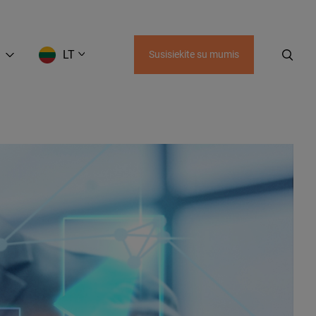
LT
Susisiekite su mumis
EN
LT
RU