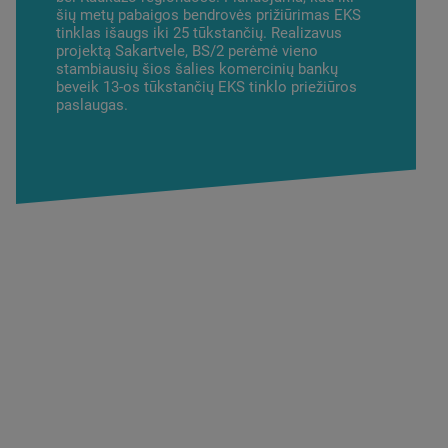
šių metų pabaigos bendrovės prižiūrimas EKS
tinklas išaugs iki 25 tūkstančių. Realizavus
projektą Sakartvele, BS/2 perėmė vieno
stambiausių šios šalies komercinių bankų
beveik 13-os tūkstančių EKS tinklo priežiūros
paslaugas.