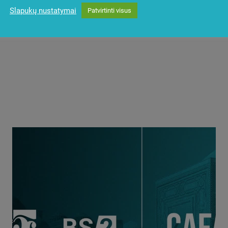
Slapukų nustatymai
Patvirtinti visus