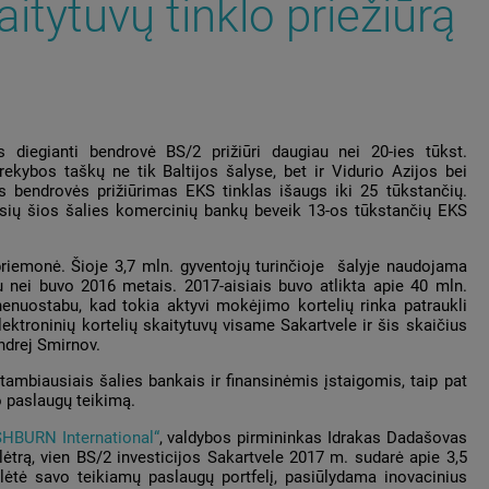
aitytuvų tinklo priežiūrą
diegianti bendrovė BS/2 prižiūri daugiau nei 20-ies tūkst.
prekybos taškų ne tik Baltijos šalyse, bet ir Vidurio Azijos bei
 bendrovės prižiūrimas EKS tinklas išaugs iki 25 tūkstančių.
sių šios šalies komercinių bankų beveik 13-os tūkstančių EKS
riemonė. Šioje 3,7 mln. gyventojų turinčioje šalyje naudojama
u nei buvo 2016 metais. 2017-aisiais buvo atlikta apie 40 mln.
 nenuostabu, kad tokia aktyvi mokėjimo kortelių rinka patraukli
ktroninių kortelių skaitytuvų visame Sakartvele ir šis skaičius
ndrej Smirnov.
tambiausiais šalies bankais ir finansinėmis įstaigomis, taip pat
o paslaugų teikimą.
HBURN International“
, valdybos pirmininkas Idrakas Dadašovas
lėtrą, vien BS/2 investicijos Sakartvele 2017 m. sudarė apie 3,5
lėtė savo teikiamų paslaugų portfelį, pasiūlydama inovacinius