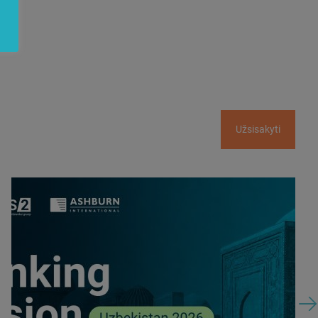
Užsisakyti