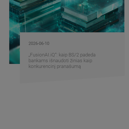
2026-06-08
BS/2 ir Centrinės Azijos finansinių
technologijų asociacija pasirašė
bendradarbiavimo memorandumą