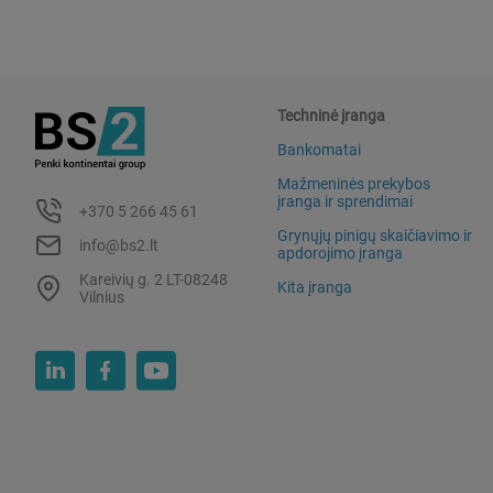
Techninė įranga
Bankomatai
Mažmeninės prekybos
įranga ir sprendimai
+370 5 266 45 61
Grynųjų pinigų skaičiavimo ir
info@bs2.lt
apdorojimo įranga
Kareivių g. 2 LT-08248
Kita įranga
Vilnius