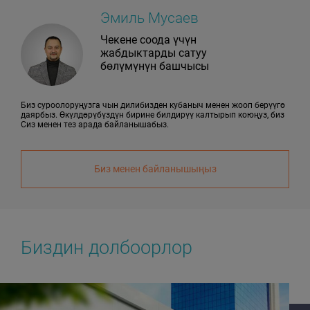
Эмиль Мусаев
Чекене соода үчүн
жабдыктарды сатуу
бөлүмүнүн башчысы
Биз суроолоруңузга чын дилибизден кубаныч менен жооп берүүгө
даярбыз. Өкүлдөрүбүздүн бирине билдирүү калтырып коюңуз, биз
Сиз менен тез арада байланышабыз.
Биз менен байланышыңыз
Биздин долбоорлор