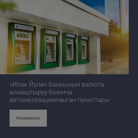
«Ипак Йули» банкынын валюта
алмаштыруу боюнча
автоматизацияланган пункттары
Кененирээк