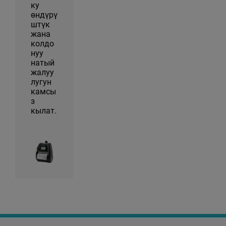
ку
өндүрү
штүк
жана
колдо
нуу
натый
жалуу
лугун
камсы
з
кылат.