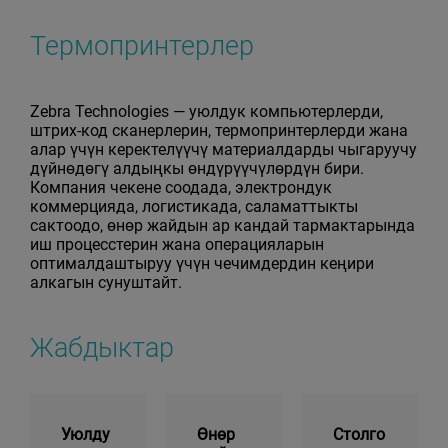
Термопринтерлер
Zebra Technologies — уюлдук компьютерлерди,
штрих-код сканерлерин, термопринтерлерди жана
алар үчүн керектелүүчү материалдарды чыгаруучу
дүйнөдөгү алдыңкы өндүрүүчүлөрдүн бири.
Компания чекене соодада, электрондук
коммерцияда, логистикада, саламаттыкты
сактоодо, өнөр жайдын ар кандай тармактарында
иш процесстерин жана операцияларын
оптималдаштыруу үчүн чечимдердин кеңири
алкагын сунуштайт.
Жабдыктар
Уюлду
Өнөр
Столго