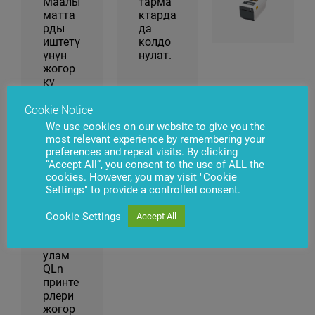
Маалы
тарма
матта
ктарда
рды
да
иштетү
колдо
үнүн
нулат.
жогор
ку
ылдам
дыгы,
Cookie Notice
көлөм
We use cookies on our website to give you the
дүү эс-
most relevant experience by remembering your
тутуму
preferences and repeat visits. By clicking
жана
“Accept All”, you consent to the use of ALL the
аксесс
cookies. However, you may visit "Cookie
уарлар
Settings" to provide a controlled consent.
дын
кеңири
Cookie Settings
Accept All
алкаг
ынан
улам
QLn
принте
рлери
жогор