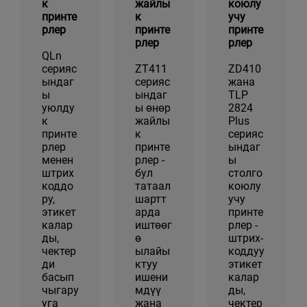
к
жайлы
коюлу
принте
к
учу
рлер
принте
принте
рлер
рлер
QLn
серияс
ZT411
ZD410
ындаг
серияс
жана
ы
ындаг
TLP
уюлду
ы өнөр
2824
к
жайлы
Plus
принте
к
серияс
рлер
принте
ындаг
менен
рлер -
ы
штрих
бул
столго
коддо
татаал
коюлу
ру,
шартт
учу
этикет
арда
принте
калар
иштөөг
рлер -
ды,
ө
штрих-
чектер
ылайы
коддуу
ди
ктуу
этикет
басып
ишени
калар
чыгару
мдүү
ды,
уга
жана
чектер