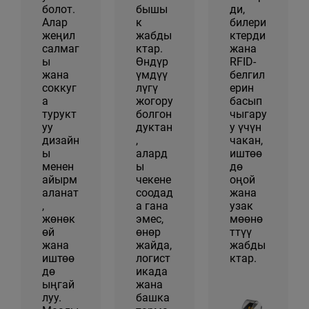
болот.
бышы
ди,
Алар
к
билери
жеңил
жабды
ктерди
салмаг
ктар.
жана
ы
Өндүр
RFID-
жана
үмдүү
белгил
соккуг
лүгү
ерин
а
жогору
басып
турукт
болгон
чыгару
уу
дуктан
у үчүн
дизайн
,
чакан,
ы
алард
иштөө
менен
ы
дө
айырм
чекене
оңой
аланат
соодад
жана
,
а гана
узак
жөнөк
эмес,
мөөнө
өй
өнөр
ттүү
жана
жайда,
жабды
иштөө
логист
ктар.
дө
икада
ыңгай
жана
луу.
башка