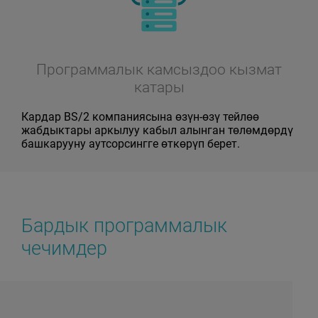
Программалык камсыздоо кызмат
катары
Кардар BS/2 компаниясына өзүн-өзү тейлөө
жабдыктары аркылуу кабыл алынган төлөмдөрдү
башкарууну аутсорсингге өткөрүп берет.
Бардык программалык
чечимдер