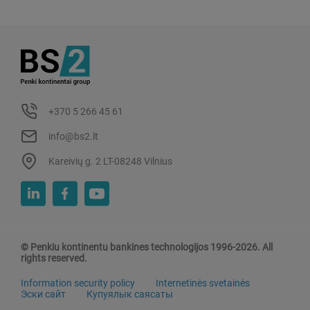
+370 5 266 45 61
info@bs2.lt
Kareivių g. 2 LT-08248 Vilnius
© Penkiu kontinentu bankines technologijos 1996-2026. All
rights reserved.
Information security policy
Internetinės svetainės
Эски сайт
Купуялык саясаты