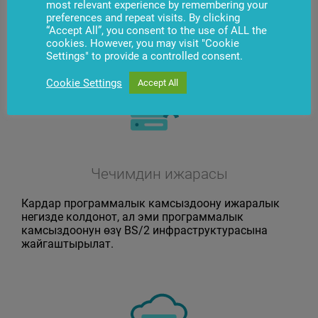
most relevant experience by remembering your
Кардар программалык чечимди сатып алат жана
preferences and repeat visits. By clicking
аны өзүнүн инфраструктурасына жайгаштырат.
“Accept All”, you consent to the use of ALL the
cookies. However, you may visit "Cookie
Settings" to provide a controlled consent.
Cookie Settings
Accept All
Чечимдин ижарасы
Кардар программалык камсыздоону ижаралык
негизде колдонот, ал эми программалык
камсыздоонун өзү BS/2 инфраструктурасына
жайгаштырылат.