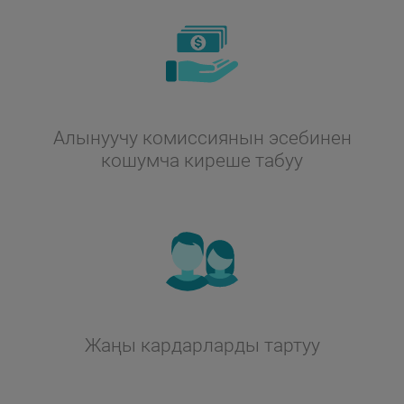
Алынуучу комиссиянын эсебинен
кошумча киреше табуу
Жаңы кардарларды тартуу