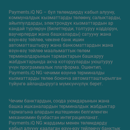
Payments.iQ NG – бул төлөмдөрдү кабыл алууну,
коммуналдык кызматтарды төлөөнү, салыктарды,
айыппулдарды, электрондук кызматтардын ар
кандай түрлөрүн (билеттерди, толтуруу коддорун,
ваучерлерди жана башкаларды) сатууну жана
өзүн-өзү тейлөө, чекене банк ишин
автоматташтыруу жана банкоматтардын жана
өзүн-өзү тейлөө маалыматтык-төлөм
терминалдарынын тармактарын башкаруу
жабдыктарында акча которууларды уюштуруу
үчүн программалык платформа. Ошентип,
Payments.iQ NG чечими өзүнчө терминалды
кызматтарды төлөө боюнча автоматташтырылган
түйүнгө айландырууга мүмкүнчүлүк берет.
Чечим банктардын, соода уюмдарынын жана
башка ишканалардын терминалдык жабдыктар
тармагына алардын иштешинин белгиленген
механизмин бузбастан интеграцияланат.
Payments.iQ NG жардамы менен төлөмдөрдү
кабыл алууну каалаган өзүн-өзү тейлөөчү банктык