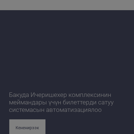
Бакуда Ичеришехер комплексинин
меймандары үчүн билеттерди сатуу
системасын автоматизациялоо
Кененирээк