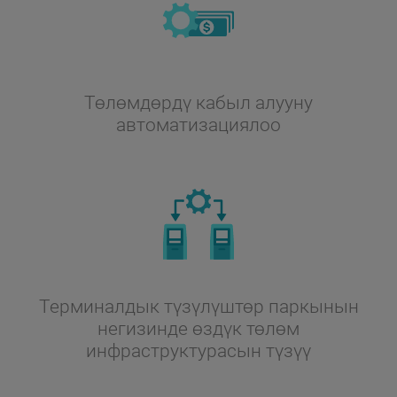
Төлөмдөрдү кабыл алууну
автоматизациялоо
Терминалдык түзүлүштөр паркынын
негизинде өздүк төлөм
инфраструктурасын түзүү