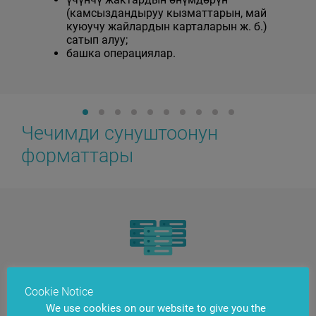
(камсыздандыруу кызматтарын, май
куюучу жайлардын карталарын ж. б.)
сатып алуу;
башка операциялар.
Чечимди сунуштоонун
форматтары
Cookie Notice
Өздүк система
We use cookies on our website to give you the