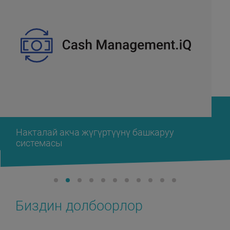
Накталай акча жүгүртүүнү башкаруу
системасы
Биздин долбоорлор