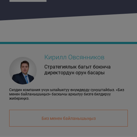
Кирилл Овсянников
Стратегиялык багыт боюнча
директордун орун басары
Сиздин компания үчүн ылайыктуу өнүмдөрдү сунуштайбыз. «Биз
менен байланышыңыз» баскычы аркылуу бизге билдирүү
жибериңиз.
Биз менен байланышыңыз