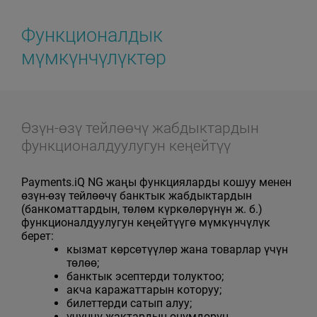
Функционалдык
мүмкүнчүлүктөр
Өзүн-өзү тейлөөчү жабдыктардын
функционалдуулугун кеңейтүү
Payments.iQ NG жаңы функцияларды кошуу менен
өзүн-өзү тейлөөчү банктык жабдыктардын
(банкоматтардын, төлөм күркөлөрүнүн ж. б.)
функционалдуулугун кеңейтүүгө мүмкүнчүлүк
берет:
кызмат көрсөтүүлөр жана товарлар үчүн
төлөө;
банктык эсептерди толуктоо;
акча каражаттарын которуу;
билеттерди сатып алуу;
үчүнчү жактардын өнүмдөрүн