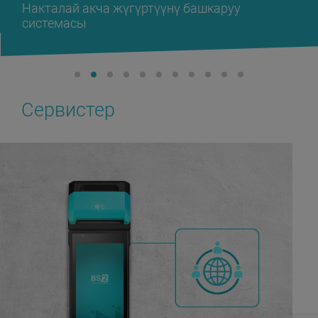
Накталай акча жүгүртүүнү башкаруу
системасы
Сервистер