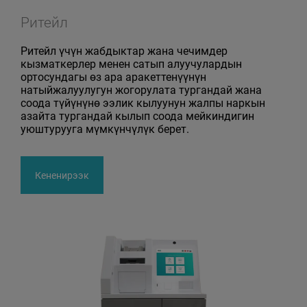
Ритейл
Ритейл үчүн жабдыктар жана чечимдер
кызматкерлер менен сатып алуучулардын
ортосундагы өз ара аракеттенүүнүн
натыйжалуулугун жогорулата тургандай жана
соода түйүнүнө ээлик кылуунун жалпы наркын
азайта тургандай кылып соода мейкиндигин
уюштурууга мүмкүнчүлүк берет.
Кененирээк