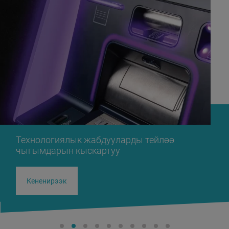
Технологиялык жабдууларды тейлөө
чыгымдарын кыскартуу
Кененирээк