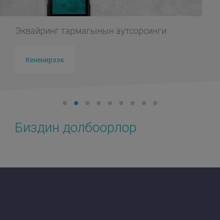
Эквайринг тармагынын аутсорсинги
Кененирээк
Биздин долбоорлор