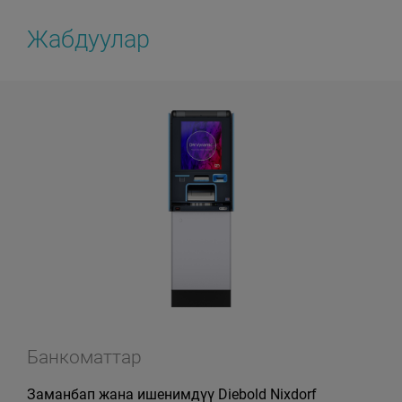
Жабдуулар
Банкоматтар
Заманбап жана ишенимдүү Diebold Nixdorf