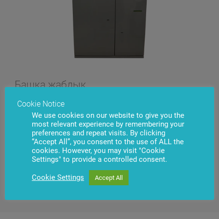
Башка жабдык
Cookie Notice
Заманбап чечимдер каржы уюмунун ичинде
накталай акча жүгүртүү процесстерин
We use cookies on our website to give you the
оптималдаштырууга, акча каражаттарын сактоо
most relevant experience by remembering your
жана инкассациялоо учурунда коопсуздуктун
preferences and repeat visits. By clicking
“Accept All”, you consent to the use of ALL the
жогорку деңгээлин камсыздоого мүмкүнчүлүк
cookies. However, you may visit "Cookie
берет.
Settings" to provide a controlled consent.
Cookie Settings
Accept All
Кененирээк