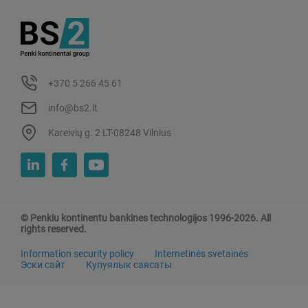
+370 5 266 45 61
info@bs2.lt
Kareivių g. 2 LT-08248 Vilnius
© Penkiu kontinentu bankines technologijos 1996-2026. All
rights reserved.
Information security policy
Internetinės svetainės
Эски сайт
Купуялык саясаты