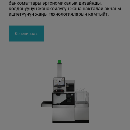
банкоматтары эргономикалык дизайнды,
колдонуунун жөнөкөйлүгүн жана накталай акчаны
иштетүүнүн жаңы технологияларын камтыйт.
Кененирээк