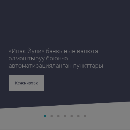
«Ипак Йули» банкынын валюта
алмаштыруу боюнча
автоматизацияланган пункттары
Кененирээк