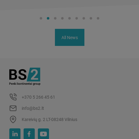
All News
+370 5 266 45 61
info@bs2.lt
Kareivių g. 2 LT-08248 Vilnius