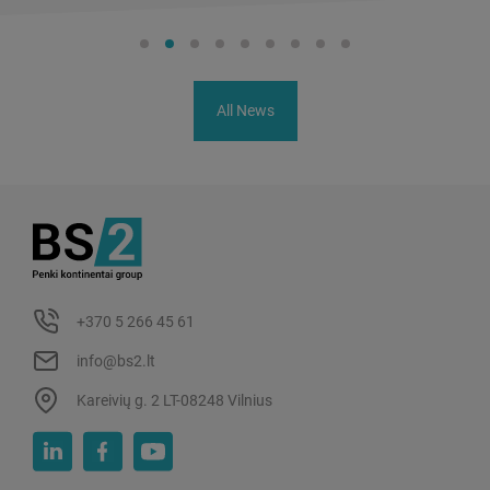
All News
+370 5 266 45 61
info@bs2.lt
Kareivių g. 2 LT-08248 Vilnius