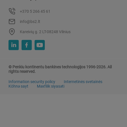
+370 5 266 45 61
info@bs2.lt
Kareivių g. 2 LT-08248 Vilnius
© Penkiu kontinentu bankines technologijos 1996-2026. All
rights reserved.
Information security policy
Internetinės svetainės
Köhnə sayt
Məxfilik siyasəti