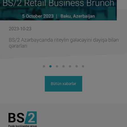
2023-10-23
BS/2 Azərbaycanda riteylin gələcəyini dəyişə bilən
qərarları
Bütün xəbərlər