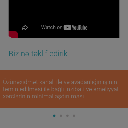
Biz nə təklif edirik
Özünəxidmət kanalı ilə və avadanlığın işinin
təmin edilməsi ilə bağlı inzibati və əməliyyat
xərclərinin minimallaşdırılması