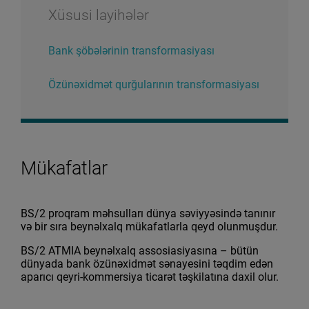
Xüsusi layihələr
Bank şöbələrinin transformasiyası
Özünəxidmət qurğularının transformasiyası
Mükafatlar
BS/2 proqram məhsulları dünya səviyyəsində tanınır
və bir sıra beynəlxalq mükafatlarla qeyd olunmuşdur.
BS/2 ATMIA beynəlxalq assosiasiyasına – bütün
dünyada bank özünəxidmət sənayesini təqdim edən
aparıcı qeyri-kommersiya ticarət təşkilatına daxil olur.