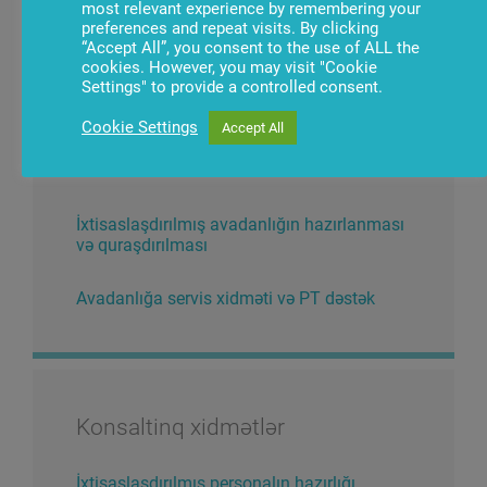
most relevant experience by remembering your
Biz bankların və maliyyə sektorunun digər
preferences and repeat visits. By clicking
təşkilatlarının terminal infrastrukturunun qayğısına
“Accept All”, you consent to the use of ALL the
cookies. However, you may visit "Cookie
qalırıq.
Settings" to provide a controlled consent.
Cookie Settings
Accept All
Əsas xidmətlər
İxtisaslaşdırılmış avadanlığın hazırlanması
və quraşdırılması
Avadanlığa servis xidməti və PT dəstək
Konsaltinq xidmətlər
İxtisaslaşdırılmış personalın hazırlığı