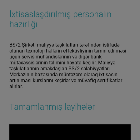
İxtisaslaşdırılmış personalın
hazırlığı
BS/2 Şirkəti maliyyə təşkilatları tərəfindən istifadə
olunan texnoloji həllərin effektivliyinin təmin edilməsi
üçün servis mühəndislərinin və digər bank
mütəxəssislərinin təlimini həyata keçirir. Maliyyə
təşkilatlarının əməkdaşları BS/2 səlahiyyətləri
Mərkəzinin bazasında müntəzəm olaraq ixtisasın
artırılması kurslarını keçirlər və müvafiq sertifikatlar
alırlar.
Tamamlanmış layihələr