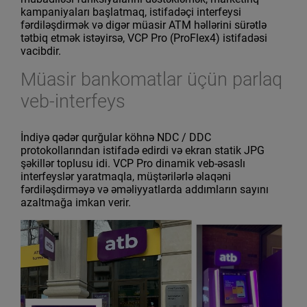
kampaniyaları başlatmaq, istifadəçi interfeysi
fərdiləşdirmək və digər müasir ATM həllərini sürətlə
tətbiq etmək istəyirsə, VCP Pro (ProFlex4) istifadəsi
vacibdir.
Müasir bankomatlar üçün parlaq
veb-interfeys
İndiyə qədər qurğular köhnə NDC / DDC
protokollarından istifadə edirdi və ekran statik JPG
şəkillər toplusu idi. VCP Pro dinamik veb-əsaslı
interfeyslər yaratmaqla, müştərilərlə əlaqəni
fərdiləşdirməyə və əməliyyatlarda addımların sayını
azaltmağa imkan verir.