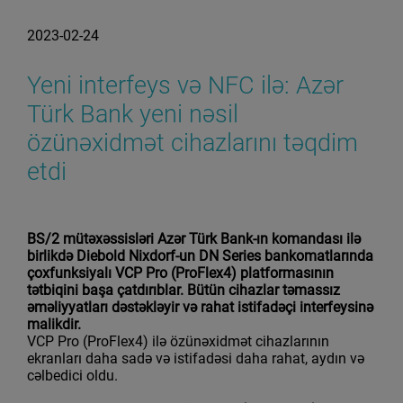
2023-02-24
Yeni interfeys və NFC ilə: Azər
Türk Bank yeni nəsil
özünəxidmət cihazlarını təqdim
etdi
BS/2 mütəxəssisləri Azər Türk Bank-ın komandası ilə
birlikdə Diebold Nixdorf-un DN Series bankomatlarında
çoxfunksiyalı VCP Pro (ProFlex4) platformasının
tətbiqini başa çatdırıblar. Bütün cihazlar təmassız
əməliyyatları dəstəkləyir və rahat istifadəçi interfeysinə
malikdir.
VCP Pro (ProFlex4) ilə özünəxidmət cihazlarının
ekranları daha sadə və istifadəsi daha rahat, aydın və
cəlbedici oldu.