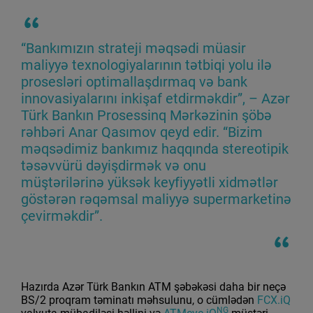
“Bankımızın strateji məqsədi müasir
maliyyə texnologiyalarının tətbiqi yolu ilə
prosesləri optimallaşdırmaq və bank
innovasiyalarını inkişaf etdirməkdir”, – Azər
Türk Bankın Prosessinq Mərkəzinin şöbə
rəhbəri Anar Qasımov qeyd edir. “Bizim
məqsədimiz bankımız haqqında stereotipik
təsəvvürü dəyişdirmək və onu
müştərilərinə yüksək keyfiyyətli xidmətlər
göstərən rəqəmsal maliyyə supermarketinə
çevirməkdir”.
Hazırda Azər Türk Bankın ATM şəbəkəsi daha bir neçə
BS/2 proqram təminatı məhsulunu, o cümlədən
FCX.iQ
NG