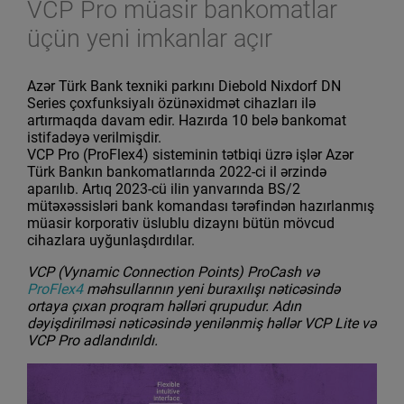
VCP Pro müasir bankomatlar
üçün yeni imkanlar açır
Azər Türk Bank texniki parkını Diebold Nixdorf DN
Series çoxfunksiyalı özünəxidmət cihazları ilə
artırmaqda davam edir. Hazırda 10 belə bankomat
istifadəyə verilmişdir.
VCP Pro (ProFlex4) sisteminin tətbiqi üzrə işlər Azər
Türk Bankın bankomatlarında 2022-ci il ərzində
aparılıb. Artıq 2023-cü ilin yanvarında BS/2
mütəxəssisləri bank komandası tərəfindən hazırlanmış
müasir korporativ üslublu dizaynı bütün mövcud
cihazlara uyğunlaşdırdılar.
VCP (Vynamic Connection Points) ProCash və
ProFlex4
məhsullarının yeni buraxılışı nəticəsində
ortaya çıxan proqram həlləri qrupudur. Adın
dəyişdirilməsi nəticəsində yenilənmiş həllər VCP Lite və
VCP Pro adlandırıldı.