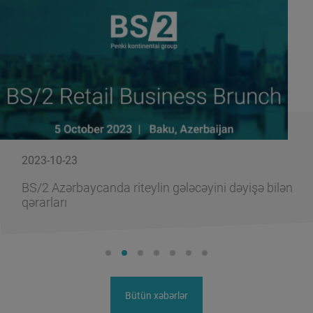
2023-10-23
BS/2 Azərbaycanda riteylin gələcəyini dəyişə bilən
qərarları
Bütün xəbərlər