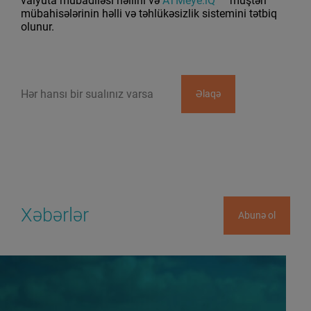
valyuta mübadiləsi həllini və
ATMeye.iQ
müştəri
mübahisələrinin həlli və təhlükəsizlik sistemini tətbiq
olunur.
Hər hansı bir sualınız varsa
Əlaqə
Xəbərlər
Abunə ol