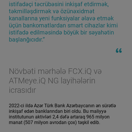
istifadəçi təcrübəsini inkişaf etdirmək,
təkmilləşdirmək və özünəxidmət
kanallarına yeni funksiyalar əlavə etmək
üçün bankomatlardan smart cihazlar kimi
istifadə edilməsində böyük bir səyahətin
başlanğıcıdır.”
Növbəti mərhələ FCX.iQ və
ATMeye.iQ NG layihələrin
icrasıdır
2022-ci ildə Azər Türk Bank Azərbaycanın ən sürətlə
inkişaf edən banklarından biri oldu. Bu maliyyə
institutunun aktivləri 2,4 dəfə artaraq 965 milyon
manat (507 milyon avrodan çox) təşkil edib.