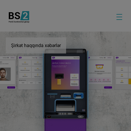
Şirkət haqqında xəbərlər