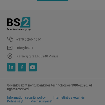
+370 5 266 45 61
info@bs2.lt
Kareivių g. 2 LT-08248 Vilnius
© Penkiu kontinentu bankines technologijos 1996-2026. All
rights reserved.
Information security policy
Internetinės svetainės
Köhnə sayt
Məxfilik siyasəti