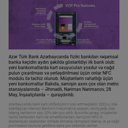
Azər Türk Bank Azərbaycanda fiziki bankdan rəqəmsal
banka keçidin aydın şəkildə göstərildiyi ilk bank olub:
yeni bankomatlarda kart oxuyucuları yoxdur və nağd
pulun çıxarılması və yerləşdirilməsi üçün onlar NFC
modulu ilə təchiz olunub. Müştərilərin rahatlığı üçün
yeni bankomatlar Bakıda, sərnişin axını çox olan metro
stansiyalarında – Əhmədli, Nəriman Nərimanov, 28
May, İnşaatçılarda – quraşdırılıb.
Azərbaycanda bank kartı istifadiçəlirin sayı artmaqdadır. 2022-ci ildə
Azərbaycan Mərkəzi Bankının məlumatına əsasən, dövriyyədə olan
ödəniş kartlarının sayı 20%-dən çox artıb. Bununla yanaşı, müştərilər
nəinki kartlardan, həm də smartfonlardan, həmçinin NFC-ni
dəstəkləyən saatlardan istifadə etməklə, təmassız ödəniş və ya nağd
pul mədaxil üsuluna getdikcə daha çox üstünlük verirlər.