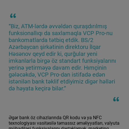
“Biz, ATM-lərdə əvvəldən quraşdırılmış
funksionallıqı da saxlamaqla VCP Pro-nu
bankomatlarda tətbiq etdik. BS/2
Azərbaycan şirkətinin direktoru İlqar
Həsənov qeyd edir ki, qurğular yeni
imkanlarla birgə öz standart funksiyalarını
yerinə yetirməyə davam edir. Hımçinin
gələcəkdə, VCP Pro-dan istifadə edən
istənilən bank təklif etdiyimiz digər həlləri
də həyata keçirə bilər.”
Əgər bank öz cihazlarında QR kodu və ya NFC
texnologiyası vasitəsilə təmassız əməliyyatları, valyuta
mübadiləsi funksiyalarını dəstəkləmək, marketinq