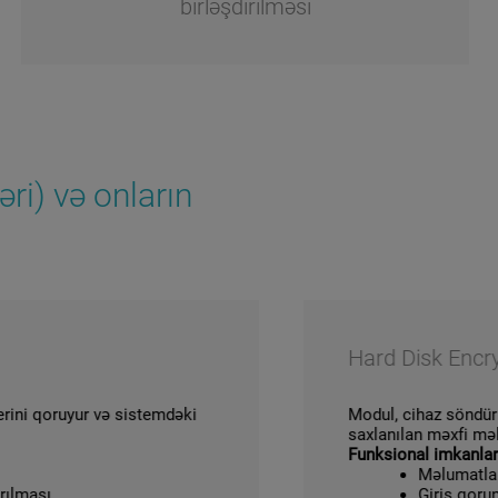
birləşdirilməsi
i) və onların
Hard Disk Encrypt
 qoruyur və sistemdəki
Modul, cihaz söndürüldü
saxlanılan məxfi məlumatl
Funksional imkanlar
Məlumatların 
ası
Giriş qorunmas