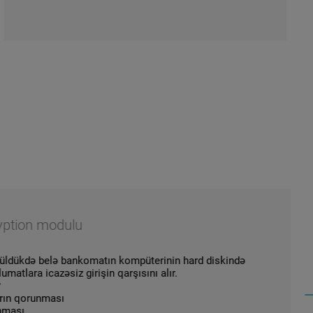
ion modulu
kdə belə bankomatın kompüterinin hard diskində
ara icazəsiz girişin qarşısını alır.
qorunması
ı