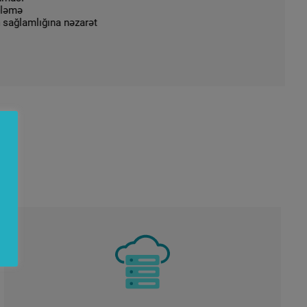
ə
lamlığına nəzarət