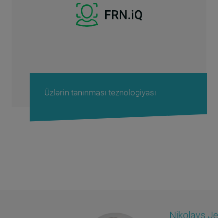
Üzlərin tanınması teznologiyası
Nikolays Jel