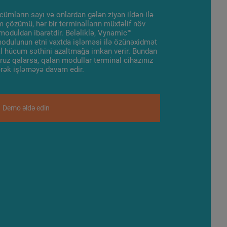
ümların sayı və onlardan gələn ziyan ildən-ilə
m çözümü, hər bir terminalların müxtəlif növ
oduldan ibarətdir. Beləliklə, Vynamic™
 modulunun etni vaxtda işləməsi ilə özünəxidmət
al hücum səthini azaltmağa imkan verir. Bundan
ruz qalarsa, qalan modullar terminal cihazınız
rək işləməyə davam edir.
Demo əldə edin