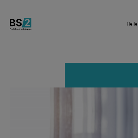
Həllə