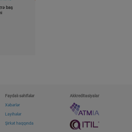
rə baş
ni
Faydalı səhifələr
Akkreditasiyalar
Xəbərlər
Layihələr
Şirkət haqqında