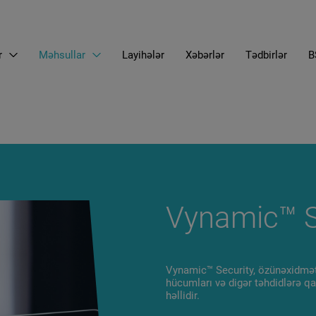
r
Məhsullar
Layihələr
Xəbərlər
Tədbirlər
B
EN
LT
RU
Vynamic™ S
Vynamic™ Security, özünəxidmət 
hücumları və digər təhdidlərə q
həllidir.