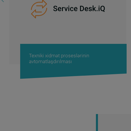
Texniki xidmət proseslərinin
avtomatlaşdırılması