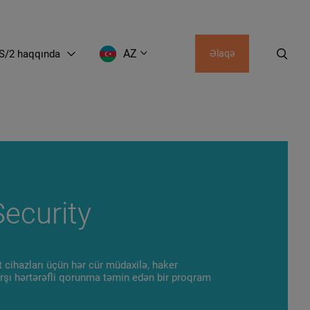
AZ
S/2 haqqında
Əlaqə
AZ
UZ
KZ
KG
GE
ecurity
cihazları üçün hər cür müdaxilə, haker
arşı hərtərəfli qorunma təmin edən bir proqram