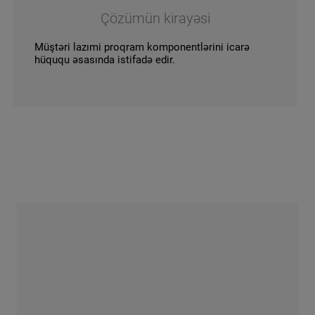
Çözümün kirayəsi
Müştəri lazımi proqram komponentlərini icarə
hüququ əsasında istifadə edir.