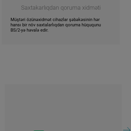
Saxtakarlıqdan qoruma xidməti
Müştəri özünəxidmət cihazlar şəbəkəsinin hər
hansı bir növ saxtalarlıqdan qoruma hüququnu
BS/2-yə həvalə edir.