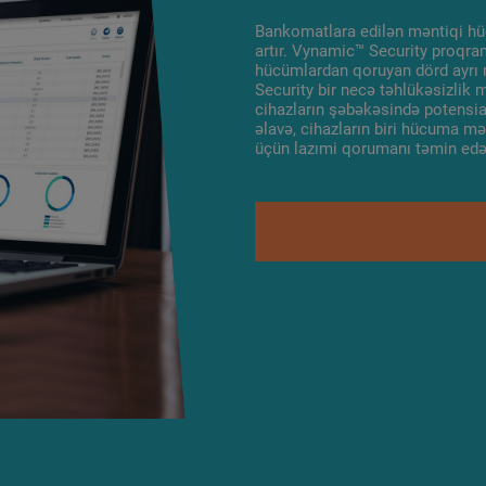
Bankomatlara edilən məntiqi hüc
artır. Vynamic™ Security proqra
hücümlardan qoruyan dörd ayrı m
Security bir necə təhlükəsizlik
cihazların şəbəkəsində potensi
əlavə, cihazların biri hücuma mə
üçün lazımi qorumanı təmin edə