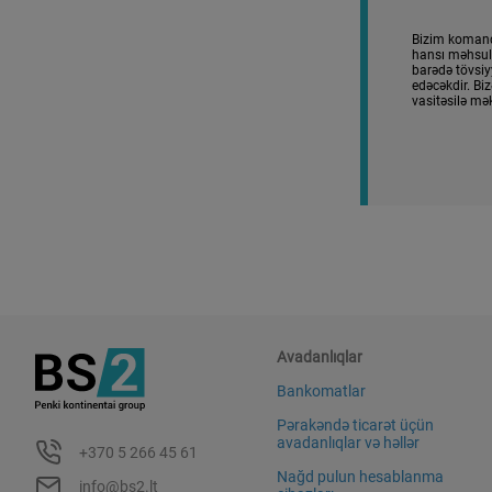
Bizim komanda
hansı məhsul
barədə tövsi
edəcəkdir. Bi
vasitəsilə mə
Avadanlıqlar
Bankomatlar
Pərakəndə ticarət üçün
avadanlıqlar və həllər
+370 5 266 45 61
Nağd pulun hesablanma
info@bs2.lt