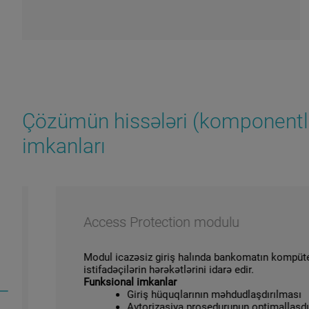
Çözümün hissələri (komponentlər
imkanları
Access Protection modulu
Modul icazəsiz giriş halında bankomatın kompüterini
istifadəçilərin hərəkətlərini idarə edir.
Funksional imkanlar
Giriş hüquqlarının məhdudlaşdırılması
Avtorizasiya prosedurunun optimallaşdırılm