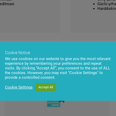
məsi
Güclü şifrələm
Harddiskin sağ
Cookie Notice
We use cookies on our website to give you the most relevant
rı
experience by remembering your preferences and repeat
visits. By clicking “Accept All”, you consent to the use of ALL
the cookies. However, you may visit "Cookie Settings" to
provide a controlled consent.
Cookie Settings
Accept All