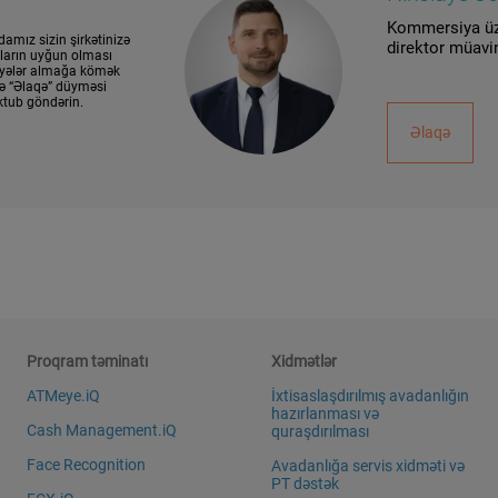
Kommersiya üz
mız sizin şirkətinizə
direktor müavi
ların uyğun olması
yyələr almağa kömək
zə “Əlaqə” düyməsi
ktub göndərin.
Əlaqə
Proqram təminatı
Xidmətlər
ATMeye.iQ
İxtisaslaşdırılmış avadanlığın
hazırlanması və
Cash Management.iQ
quraşdırılması
Face Recognition
Avadanlığa servis xidməti və
PT dəstək