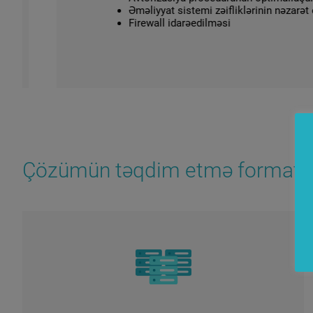
Əməliyyat sistemi zəifliklərinin nəzarət edil
Firewall idarəedilməsi
Çözümün təqdim etmə formatla