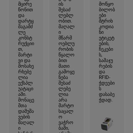
მცირე
ის
მოწყო
წონით
შესაძ
ბილობ
და
ლებლ
ები
დარტყ
ობით.
შტრიხ
მაგამძ
მაღალ
კოდია
ლე
ი
ნი
კონსტ
მწარმ
ეტიკეტ
რუქციი
ოებლუ
ების,
თ,
რობის
ჩეკები
მარტი
წყალო
ს,
ვი და
ბით
სამაჯუ
მოსახე
მათი
რების
რხებე
გამოყე
და
ლია
ნება
RFID-
ექსპლ
შესაძ
ჭდეები
უატაცი
ლებე
ს
აში.
ლია
დასაბე
მონაცე
არა
ჭდად.
მთა
მარტო
დამუშა
საცალ
ვების
ო
მაღალ
ვაჭრო
ი
ბაში,