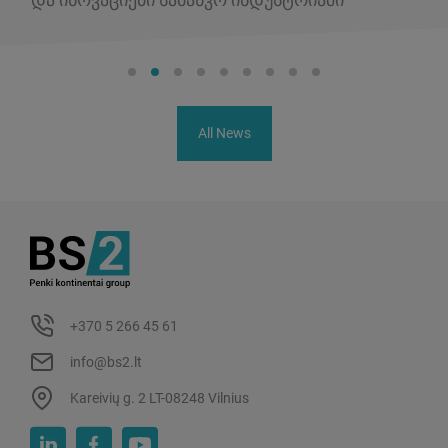
All News
+370 5 266 45 61
info@bs2.lt
Kareivių g. 2 LT-08248 Vilnius