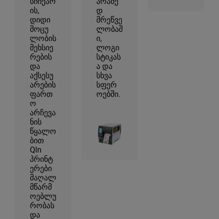
სიჩქარ
არამე
ის,
დ
დიდი
მრეწვე
მოცუ
ლობაშ
ლობის
ი,
მეხსიე
ლოგი
რების
სტიკას
და
ა და
აქსესუ
სხვა
არების
სფერ
ფართ
ოებში.
ო
არჩევა
ნის
წყალო
ბით
Qln
პრინტ
ერები
მაღალ
მწარმ
ოებლუ
რობას
და