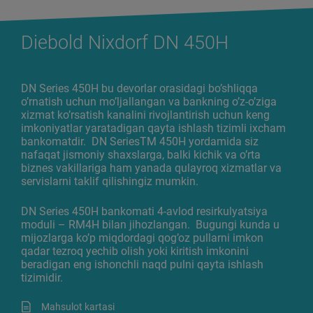
Diebold Nixdorf DN 450H
DN Series 450H bu devorlar orasidagi bo’shliqqa
o’rnatish uchun mo’ljallangan va bankning o’z-o’ziga
xizmat ko’rsatish kanalini rivojlantirish uchun keng
imkoniyatlar yaratadigan qayta ishlash tizimli ixcham
bankomatdir. DN SeriesTM 450H yordamida siz
nafaqat jismoniy shaxslarga, balki kichik va o’rta
biznes vakillariga ham yanada qulayroq xizmatlar va
servislarni taklif qilishingiz mumkin.
DN Series 450H bankomati 4-avlod resirkulyatsiya
moduli – RM4H bilan jihozlangan. Bugungi kunda u
mijozlarga ko’p miqdordagi qog’oz pullarni imkon
qadar tezroq yechib olish yoki kiritish imkonini
beradigan eng ishonchli naqd pulni qayta ishlash
tizimidir.
Mahsulot kartasi