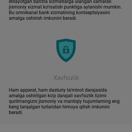
etilayotgan barcha xizmatlarga ulangan samarali
jismoniy xizmat ko'rsatish punktiga aylanishi mumkin.
Bu omnikanal bank xizmatining kontseptsiyasini
amalga oshirish imkonini beradi.
Xavfsizlik
Ham apparat, ham dasturiy ta'minot darajasida
amalga oshirilgan ko'p darajali xavfsizlik tizimi
qurilmangizni jismoniy va mantiqiy hujumlarning eng
keng tarqalgan turlaridan himoya qilish imkonini
beradi.