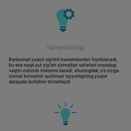
Samaradorligi
Bankomat yuqori sig'imli kassetalardan foydalanadi,
bu esa naqd pul yig'ish xizmatlari safarlari orasidagi
vaqtni oshirish imkonini beradi, shuningdek, o'z-o'ziga
xizmat ko'rsatish qurilmasi tayyorligining yuqori
darajada bo'lishini ta'minlaydi.