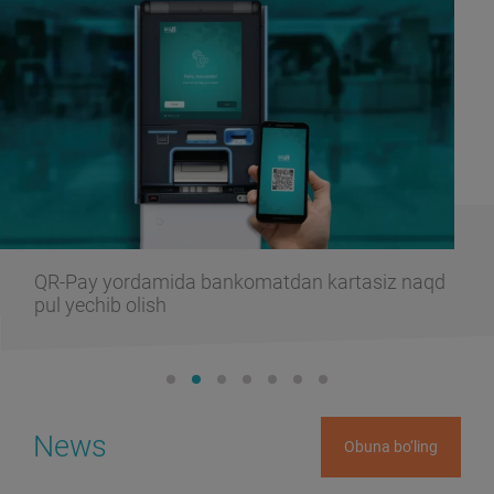
QR-Pay yordamida bankomatdan kartasiz naqd
pul yechib olish
News
Obuna bo‘ling