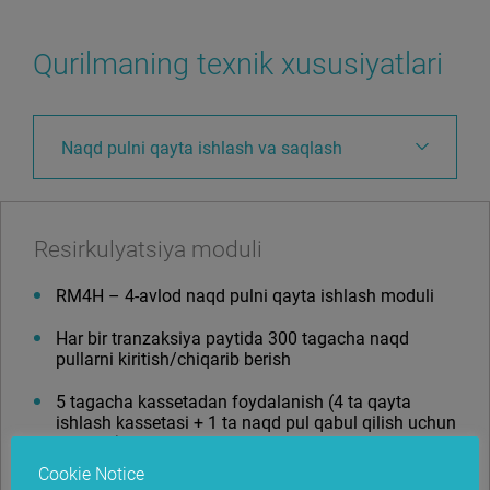
Qurilmaning texnik xususiyatlari
Naqd pulni qayta ishlash va saqlash
Resirkulyatsiya moduli
RM4H – 4-avlod naqd pulni qayta ishlash moduli
Har bir tranzaksiya paytida 300 tagacha naqd
pullarni kiritish/chiqarib berish
5 tagacha kassetadan foydalanish (4 ta qayta
ishlash kassetasi + 1 ta naqd pul qabul qilish uchun
kasseta)
Cookie Notice
Resirkulyatsiya kassetasining maksimal to’lish