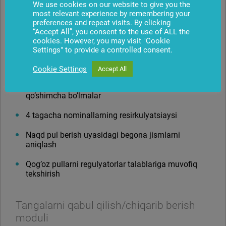
We use cookies on our website to give you the
darajasi – 300 mm
most relevant experience by remembering your
preferences and repeat visits. By clicking
All-in kassetasining maksimal to’lish darajasi – 500
“Accept All”, you consent to the use of ALL the
mm
cookies. However, you may visit "Cookie
Settings" to provide a controlled consent.
CCMS (Cash Cycle Management Solutions)
funksiyasini qo’llab-quvvatlovchi kassetalar
Cookie Settings
Accept All
Unutilgan va qoldirib ketilgan qog’oz pullar uchun
qo’shimcha bo’lmalar
4 tagacha nominallarning resirkulyatsiaysi
Naqd pul berish uyasidagi begona jismlarni
aniqlash
Qog’oz pullarni regulyatorlar talablariga muvofiq
tekshirish
Tangalarni qabul qilish/chiqarib berish
moduli