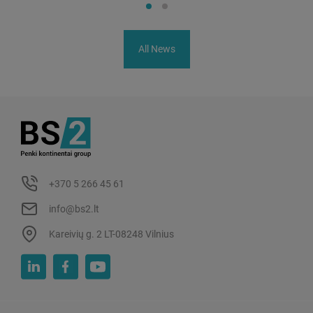
All News
+370 5 266 45 61
info@bs2.lt
Kareivių g. 2 LT-08248 Vilnius