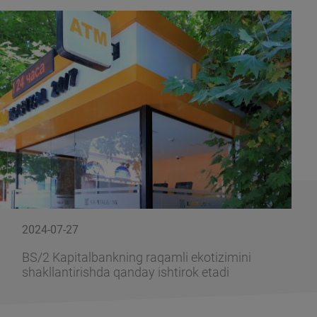
2024-07-27
BS/2 Kapitalbankning raqamli ekotizimini
shakllantirishda qanday ishtirok etadi