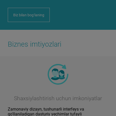
Biz bilan bogʻlaning
Biznes imtiyozlari
Shaxsiylashtirish uchun imkoniyatlar
Zamonaviy dizayn, tushunarli interfeys va
qo'llaniladigan dasturiy yechimlar tufayli