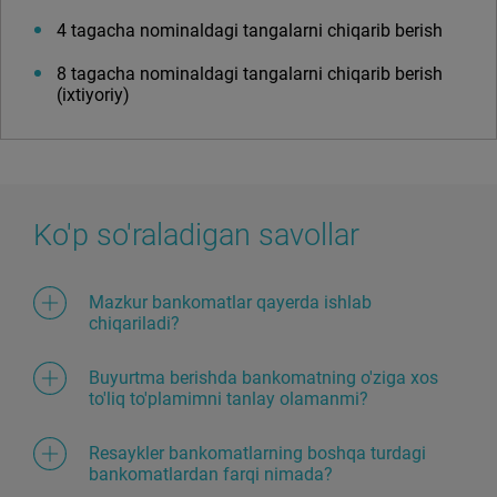
4 tagacha nominaldagi tangalarni chiqarib berish
8 tagacha nominaldagi tangalarni chiqarib berish
(ixtiyoriy)
Ko'p so'raladigan savollar
Mazkur bankomatlar qayerda ishlab
chiqariladi?
Taqdim etilgan qurilmalar Padeborndagi
(Germaniya) Diebold Nixdorf kompaniyasi
Buyurtma berishda bankomatning o'ziga xos
zavodida ishlab chiqariladi, bu esa dunyoning
to'liq to'plamimni tanlay olamanmi?
100 dan ortiq mamlakatlaridagi mijozlar uchun
Diebold Nixdorf bankomatlarining har bir
ushbu qurilmalarni yig'ishni amalga oshirish va
modeli mijozning muayyan ehtiyojlariga qarab
Resaykler bankomatlarning boshqa turdagi
sifatini nazorat qilishning yuqori standartlarini
texnik to'liq to'plami uchun yetarlicha keng
bankomatlardan farqi nimada?
kafolatlaydi.
imkoniyatlarga ega. Bu asosan tashqi