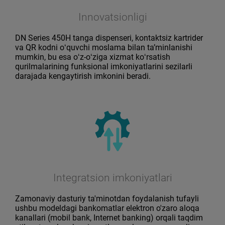
Innovatsionligi
DN Series 450H tanga dispenseri, kontaktsiz kartrider
va QR kodni oʻquvchi moslama bilan taʼminlanishi
mumkin, bu esa oʻz-oʻziga xizmat koʻrsatish
qurilmalarining funksional imkoniyatlarini sezilarli
darajada kengaytirish imkonini beradi.
Integratsion imkoniyatlari
Zamonaviy dasturiy ta'minotdan foydalanish tufayli
ushbu modeldagi bankomatlar elektron o'zaro aloqa
kanallari (mobil bank, Internet banking) orqali taqdim