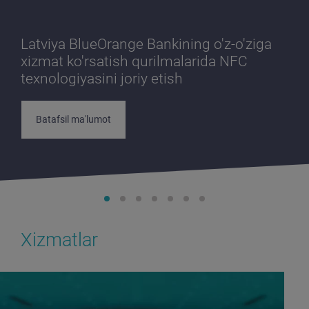
Latviya BlueOrange Bankining o'z-o'ziga
xizmat ko'rsatish qurilmalarida NFC
texnologiyasini joriy etish
Batafsil ma'lumot
Xizmatlar