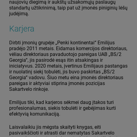
naujovių diegimą ir aukštų užsakomųjų paslaugų
standartų užtikrinimą, taip pat už įmonės piniginių lėšų
judėjimą.
Karjera
Dirbti įmonių grupėje „Penki kontinentai“ Emilijus
pradėjo 2011 metais. Eidamas komercijos direktoriaus,
vėliau direktoriaus pavaduotojo pareigas UAB „BS/2
Georgia“, jis pasirodė esąs itin atsakingas ir
iniciatyvus. 2020 metais, įvertinus Emilijaus pastangas
ir nuolatinį siekį tobulėti, jis buvo paskirtas „BS/2
Georgia“ vadovu. Šiuo metu eina įmonės direktoriaus
pareigas ir aktyviai stiprina įmonės pozicijas
Sakartvelo rinkoje.
Emilijus tiki, kad karjeros sėkmei daug įtakos turi
profesionalumas, siekis tobulėti ir gebėjimas kurti
efektyvią komunikaciją.
Laisvalaikiu jis mėgsta skaityti knygas, eiti
pasivaikščioti ir atrasti dar nematytas Sakartvelo