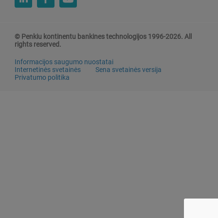
© Penkiu kontinentu bankines technologijos 1996-2026. All
rights reserved.
Informacijos saugumo nuostatai
Internetinės svetainės
Sena svetainės versija
Privatumo politika