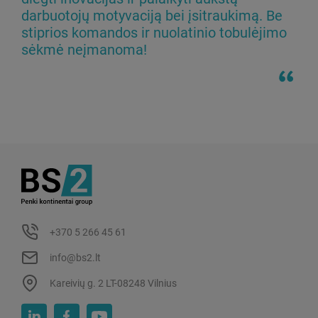
darbuotojų motyvaciją bei įsitraukimą. Be
stiprios komandos ir nuolatinio tobulėjimo
sėkmė neįmanoma!
+370 5 266 45 61
info@bs2.lt
Kareivių g. 2 LT-08248 Vilnius