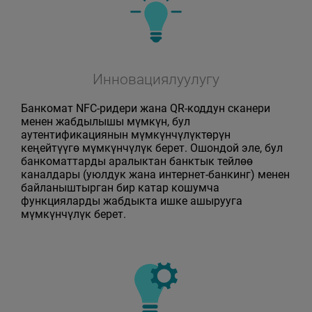
Инновациялуулугу
Банкомат NFC-ридери жана QR-коддун сканери
менен жабдылышы мүмкүн, бул
аутентификациянын мүмкүнчүлүктөрүн
кеңейтүүгө мүмкүнчүлүк берет. Ошондой эле, бул
банкоматтарды аралыктан банктык тейлөө
каналдары (уюлдук жана интернет-банкинг) менен
байланыштырган бир катар кошумча
функцияларды жабдыкта ишке ашырууга
мүмкүнчүлүк берет.