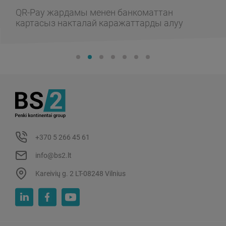
QR-Pay жардамы менен банкоматтан
картасыз накталай каражаттарды алуу
+370 5 266 45 61
info@bs2.lt
Kareivių g. 2 LT-08248 Vilnius