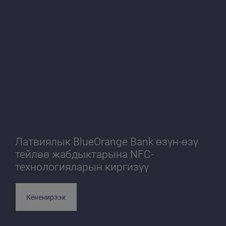
Латвиялык BlueOrange Bank өзүн-өзү
тейлөө жабдыктарына NFC-
технологияларын киргизүү
Кененирээк