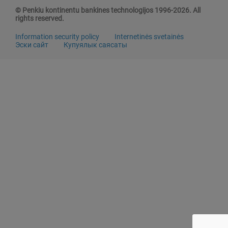
© Penkiu kontinentu bankines technologijos 1996-2026. All
rights reserved.
Information security policy
Internetinės svetainės
Эски сайт
Купуялык саясаты