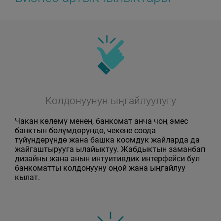
Колдонуунун ыңгайлуулугу
Чакан көлөмү менен, банкомат анча чоң эмес
банктын бөлүмдөрүндө, чекене соода
түйүндөрүндө жана башка коомдук жайларда да
жайгаштырууга ылайыктуу. Жабдыктын заманбап
дизайны жана анын интуитивдик интерфейси бул
банкоматты колдонууну оңой жана ыңгайлуу
кылат.