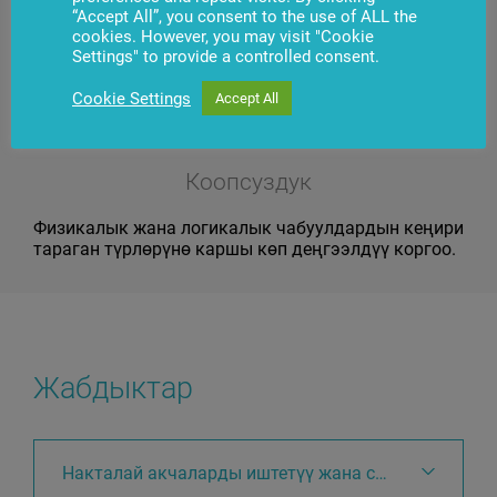
“Accept All”, you consent to the use of ALL the
cookies. However, you may visit "Cookie
Settings" to provide a controlled consent.
Cookie Settings
Accept All
Коопсуздук
Физикалык жана логикалык чабуулдардын кеңири
тараган түрлөрүнө каршы көп деңгээлдүү коргоо.
Жабдыктар
Накталай акчаларды иштетүү жана сактоо