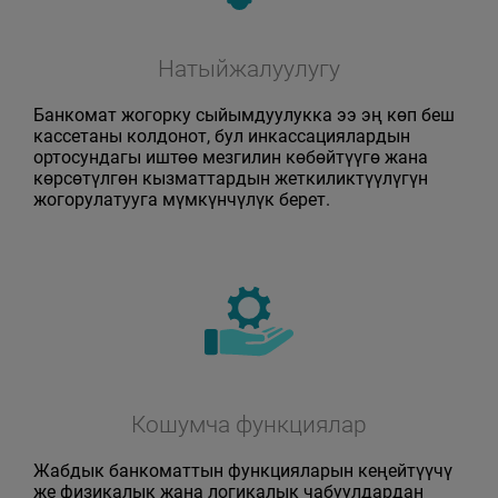
Натыйжалуулугу
Банкомат жогорку сыйымдуулукка ээ эң көп беш
кассетаны колдонот, бул инкассациялардын
ортосундагы иштөө мезгилин көбөйтүүгө жана
көрсөтүлгөн кызматтардын жеткиликтүүлүгүн
жогорулатууга мүмкүнчүлүк берет.
Кошумча функциялар
Жабдык банкоматтын функцияларын кеңейтүүчү
же физикалык жана логикалык чабуулдардан