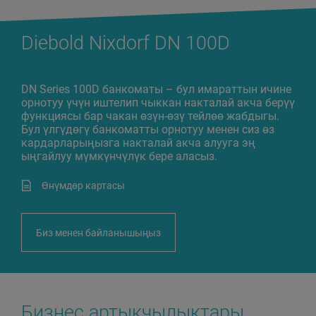
Diebold Nixdorf DN 100D
DN Series 100D банкоматы – бул имараттын ичине
орнотуу үчүн иштелип чыккан накталай акча берүү
функциясы бар чакан өзүн-өзү тейлөө жабдыгы.
Бул үлгүдөгү банкоматты орнотуу менен сиз өз
кардарларыңызга накталай акча алууга эң
ыңгайлуу мүмкүнчүлүк бере аласыз.
Өнүмдөр картасы
Биз менен байланышыңыз
Бизнес артыкчылыктары