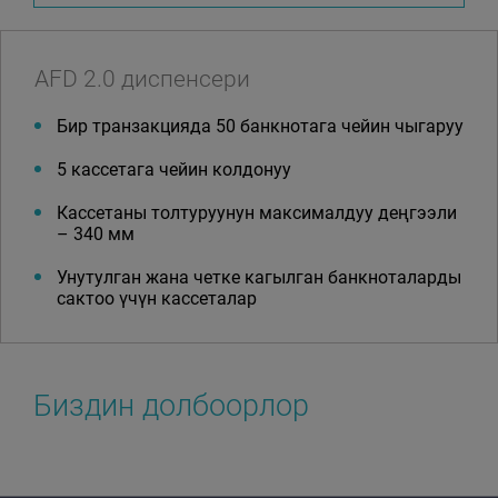
AFD 2.0 диспенсери
Бир транзакцияда 50 банкнотага чейин чыгаруу
5 кассетага чейин колдонуу
Кассетаны толтуруунун максималдуу деңгээли
– 340 мм
Унутулган жана четке кагылган банкноталарды
сактоо үчүн кассеталар
Биздин долбоорлор